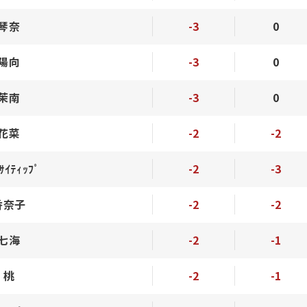
 琴奈
-3
0
 陽向
-3
0
 茉南
-3
0
 花菜
-2
-2
ｻｲﾃｨｯﾌﾟ
-2
-3
香奈子
-2
-2
 七海
-2
-1
 桃
-2
-1