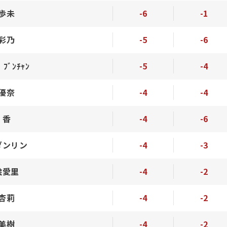
 歩未
-6
-1
 彩乃
-5
-6
・ﾌﾞﾝﾁｬﾝ
-5
-4
 優奈
-4
-4
 香
-4
-6
ダンリン
-4
-3
絵愛里
-4
-2
 杏莉
-4
-2
 美樹
-4
-2