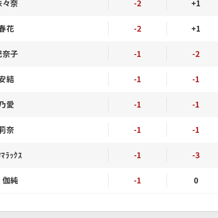
珠々奈
-2
+1
 春花
-2
+1
妃奈子
-1
-2
 安結
-1
-1
 乃愛
-1
-1
希莉奈
-1
-1
ﾏﾗｯｸｽ
-1
-3
 伽純
-1
0