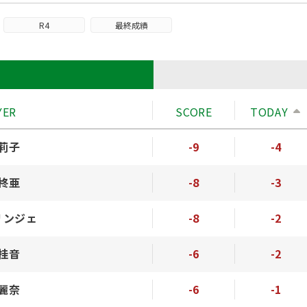
R4
最終成績
ド
YER
SCORE
TODAY
 莉子
-9
-4
 柊亜
-8
-3
リンジェ
-8
-2
 桂音
-6
-2
 麗奈
-6
-1