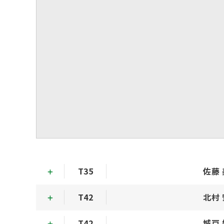
T35
佐藤
T42
北村
T42
城戸