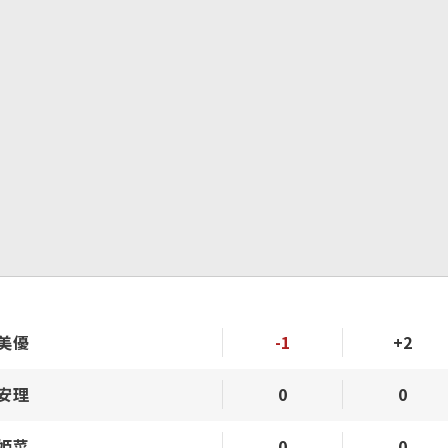
 美優
-1
+2
 安理
0
0
 姫菜
0
0