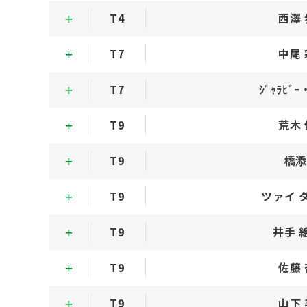
T4
西澤
T7
中尾
T7
ｼﾞｬﾗﾋﾞｰ
T9
荒木
T9
橋添
T9
ツァイ 
T9
井手 
T9
佐藤
T9
山下