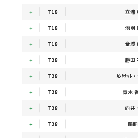
T18
立浦
T18
池羽
T18
金城
T28
勝田
T28
ｶﾝﾔﾅｯﾄ・
T28
青木 
T28
向井
T28
鵜飼