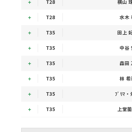
T28
横山 
T28
水木
T35
田上 
T35
中谷
T35
森田
T35
林 
T35
ﾌﾟﾘﾏ・ﾀ
T35
上堂薗