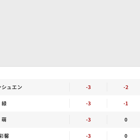
ンシュエン
-3
-2
 緑
-3
-1
 萌
-3
0
 彩馨
-3
0