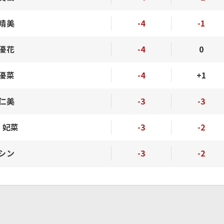
 晴美
-4
-1
 優花
-4
0
 優菜
-4
+1
 仁美
-3
-3
 妃菜
-3
-2
 シン
-3
-2