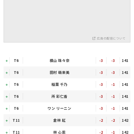
広告の配信について
T6
横山 珠々奈
-3
-3
141
T6
田村 萌来美
-3
-3
141
T6
稲葉 千乃
-3
-1
141
T6
所 彩仁香
-3
-1
141
T6
ワン リーニン
-3
-1
141
T11
倉林 紅
-2
-2
142
T11
林 心恩
-2
-1
142