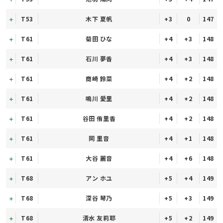
T53
木下 夏帆
+3
0
147
T61
菊田 ひな
+4
+3
148
T61
石川 夢香
+4
+3
148
T61
商崎 鈴菜
+4
+2
148
T61
鳴川 愛里
+4
+2
148
T61
谷田 侑里香
+4
+2
148
T61
岡 里音
+4
+1
148
T61
大谷 麗音
+4
+6
148
T68
アン ホユ
+5
+4
149
T68
深谷 琴乃
+5
+3
149
T68
清水 友莉耶
+5
+2
149