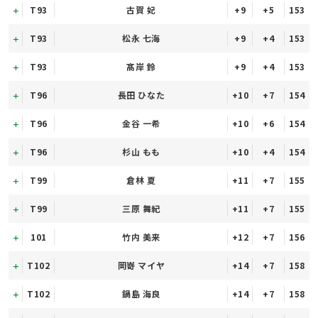
T93
古賀 妃
+9
+5
153
T93
松永 七海
+9
+4
153
T93
髙岸 鈴
+9
+4
153
T96
長田 ひなた
+10
+7
154
T96
金谷 一希
+10
+6
154
T96
杉山 もも
+10
+4
154
T99
倉林 夏
+11
+7
155
T99
三原 舞紀
+11
+7
155
101
竹内 美来
+12
+7
156
T102
岡嵜 マイヤ
+14
+7
158
T102
鍋島 海良
+14
+7
158