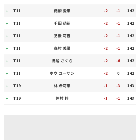
T11
諸橋 愛奈
-2
-1
142
T11
千田 萌花
-2
-1
142
T11
肥後 莉音
-2
-1
142
T11
森村 美優
-2
-1
142
T11
鳥居 さくら
-2
-6
142
T11
ホウ ユーサン
-2
0
142
T19
林 希莉奈
-1
-3
143
T19
仲村 梓
-1
-1
143