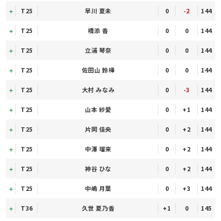
T25
早川 夏未
0
-2
144
T25
橋添 香
0
0
144
T25
立浦 琴奈
0
0
144
T25
佐田山 鈴樺
0
0
144
T25
大村 みなみ
0
-3
144
T25
山本 紗愛
0
+1
144
T25
片岡 佳央
0
+2
144
T25
中澤 瑠来
0
+2
144
T25
神谷 ひな
0
+2
144
T25
中嶋 月葉
0
+3
144
T36
久世 夏乃香
+1
0
145