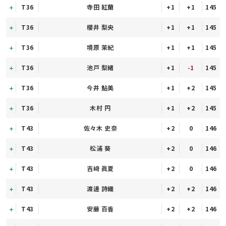
T36
寺田 紅蘭
+1
+1
145
T36
櫻井 梨央
+1
+1
145
T36
境原 茉紀
+1
+1
145
T36
池戸 梨緒
+1
-1
145
T36
今井 鮎美
+1
+2
145
T36
木村 円
+1
+2
145
T43
佐々木 史奈
+2
0
146
T43
松浦 葵
+2
0
146
T43
吉﨑 眞夏
+2
0
146
T43
渡邊 詩織
+2
+2
146
T43
安藤 百香
+2
+2
146