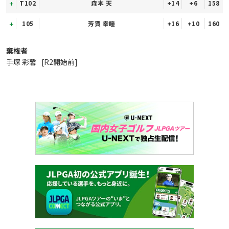
T102
森本 天
+14
+6
158
105
芳賀 幸瞳
+16
+10
160
棄権者
手塚 彩馨
[R2開始前]