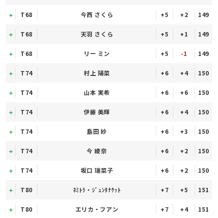
T68
今西 さくら
+5
+2
149
T68
天羽 さくら
+5
+1
149
T68
リー ミン
+5
-1
149
T74
村上 陽菜
+6
+4
150
T74
山本 実希
+6
+6
150
T74
伊藤 美輝
+6
+4
150
T74
島田 紗
+6
+3
150
T74
今 綾奈
+6
+2
150
T74
坂口 瑞菜子
+6
+2
150
T80
ﾈﾐﾄﾗ・ｼﾞｭﾝﾀﾅｹｯﾄ
+7
+5
151
T80
エリカ・フアン
+7
+4
151