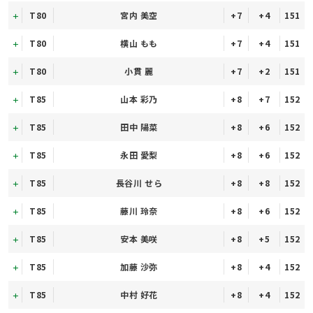
T80
宮内 美空
+7
+4
151
T80
横山 もも
+7
+4
151
T80
小貫 麗
+7
+2
151
T85
山本 彩乃
+8
+7
152
T85
田中 陽菜
+8
+6
152
T85
永田 愛梨
+8
+6
152
T85
長谷川 せら
+8
+8
152
T85
藤川 玲奈
+8
+6
152
T85
安本 美咲
+8
+5
152
T85
加藤 沙弥
+8
+4
152
T85
中村 好花
+8
+4
152