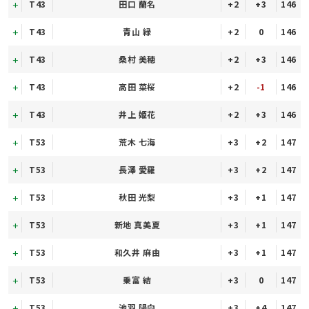
T43
田口 蘭名
+2
+3
146
T43
青山 緑
+2
0
146
T43
桑村 美穂
+2
+3
146
T43
高田 菜桜
+2
-1
146
T43
井上 姫花
+2
+3
146
T53
荒木 七海
+3
+2
147
T53
長澤 愛羅
+3
+2
147
T53
秋田 光梨
+3
+1
147
T53
新地 真美夏
+3
+1
147
T53
和久井 麻由
+3
+1
147
T53
乗富 結
+3
0
147
T53
池羽 陽向
+3
+4
147