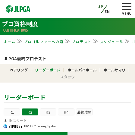
JP
EN
プロ資格制度
CERTIFICATIONS
ホーム
プロゴルファーへの道
プロテスト
スケジュール
J
JLPGA最終プロテスト
ペアリング
リーダーボード
ホールバイホール
ホールサマリ
スタッツ
リーダーボード
R1
R2
R3
R4
最終成績
＊=INスタート
BIPROGY Scoring System