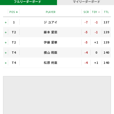
フルリーダーボード
マイリーダーボード
POS
PLAYER
SCR
TDY
TTL
1
ジ ユアイ
-7
-1
137
T2
藤本 愛菜
-5
-1
139
T2
伊藤 愛華
-5
+1
139
T4
横山 翔亜
-4
0
140
T4
松原 柊亜
-4
+1
140