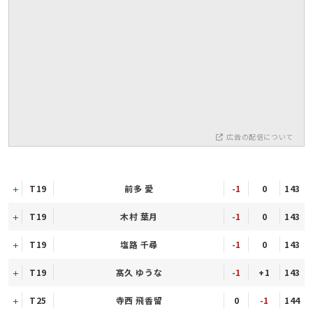
広告の配信について
T19
前多 愛
-1
0
143
T19
木村 葉月
-1
0
143
T19
塩路 千尋
-1
0
143
T19
髙久 ゆうな
-1
+1
143
T25
寺西 飛香留
0
-1
144