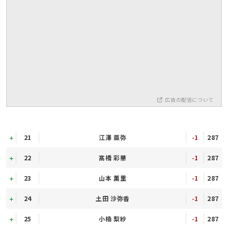
広告の配信について
21
江澤 亜弥
-1
287
22
髙橋 彩華
-1
287
23
山本 薫里
-1
287
24
土田 沙弥香
-1
287
25
小楠 梨紗
-1
287