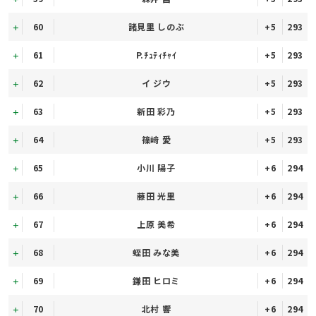
60
諸見里 しのぶ
+5
293
61
P.ﾁｭﾃｨﾁｬｲ
+5
293
62
イ ジウ
+5
293
63
新田 彩乃
+5
293
64
篠﨑 愛
+5
293
65
小川 陽子
+6
294
66
藤田 光里
+6
294
67
上原 美希
+6
294
68
蛭田 みな美
+6
294
69
鎌田 ヒロミ
+6
294
70
北村 響
+6
294