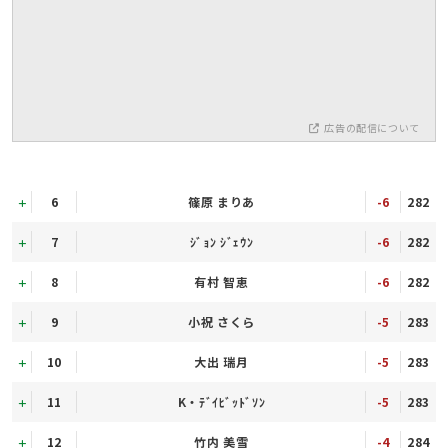
広告の配信について
6
篠原 まりあ
-6
282
7
ｼﾞｮﾝ ｼﾞｪｳﾝ
-6
282
8
有村 智恵
-6
282
9
小祝 さくら
-5
283
10
大出 瑞月
-5
283
11
K・ﾃﾞｲﾋﾞｯﾄﾞｿﾝ
-5
283
12
竹内 美雪
-4
284