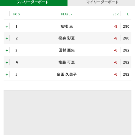
フルリーダーボード
マイリーダーボード
POS
PLAYER
SCR
TTL
1
髙橋 恵
-8
280
2
松森 彩夏
-8
280
3
田村 亜矢
-6
282
4
権藤 可恋
-6
282
5
金田 久美子
-6
282