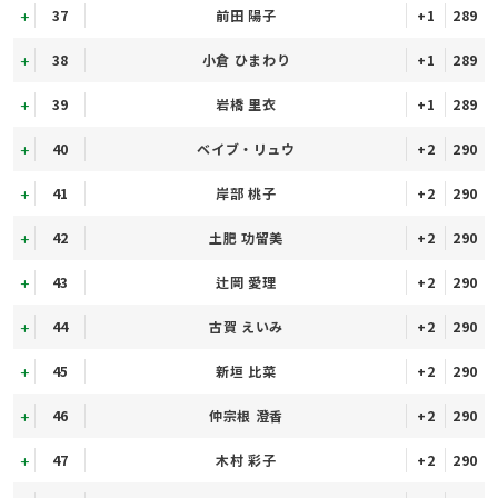
37
前田 陽子
+1
289
38
小倉 ひまわり
+1
289
39
岩橋 里衣
+1
289
40
ベイブ・リュウ
+2
290
41
岸部 桃子
+2
290
42
土肥 功留美
+2
290
43
辻岡 愛理
+2
290
44
古賀 えいみ
+2
290
45
新垣 比菜
+2
290
46
仲宗根 澄香
+2
290
47
木村 彩子
+2
290