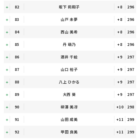
82
坂下 莉翔子
+8
296
83
山戸 未夢
+8
296
84
西山 美希
+8
296
85
丹 萌乃
+8
296
86
酒井 千絵
+9
297
87
山口 裕子
+9
297
88
八上 ひかる
+9
297
89
大西 葵
+9
297
90
柳澤 美冴
+10
298
91
山田 成美
+11
299
92
甲田 良美
+11
299