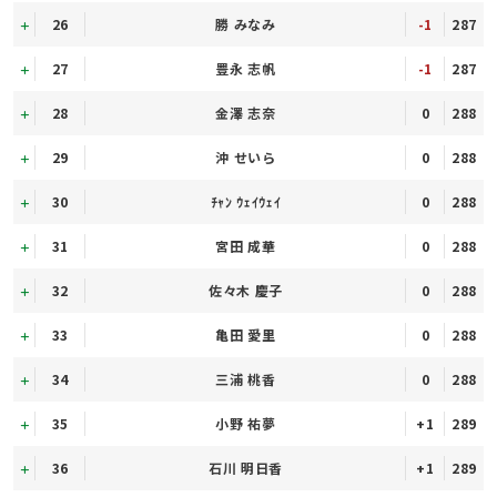
26
勝 みなみ
-1
287
27
豊永 志帆
-1
287
28
金澤 志奈
0
288
29
沖 せいら
0
288
30
ﾁｬﾝ ｳｪｲｳｪｲ
0
288
31
宮田 成華
0
288
32
佐々木 慶子
0
288
33
亀田 愛里
0
288
34
三浦 桃香
0
288
35
小野 祐夢
+1
289
36
石川 明日香
+1
289