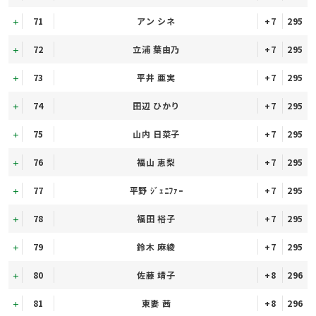
71
アン シネ
+7
295
72
立浦 葉由乃
+7
295
73
平井 亜実
+7
295
74
田辺 ひかり
+7
295
75
山内 日菜子
+7
295
76
福山 恵梨
+7
295
77
平野 ｼﾞｪﾆﾌｧｰ
+7
295
78
福田 裕子
+7
295
79
鈴木 麻綾
+7
295
80
佐藤 靖子
+8
296
81
東妻 茜
+8
296