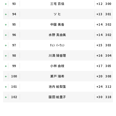
93
三宅 百佳
+12
300
94
ソ ヒ
+13
301
95
中園 美香
+14
302
96
水野 真由美
+14
302
97
ﾁｪﾝ ｲｰｳｪﾝ
+15
303
98
川満 陽香理
+16
304
99
小林 由枝
+17
305
100
瀬戸 瑞希
+20
308
101
池内 絵梨藻
+24
312
102
園田 絵里子
+30
318