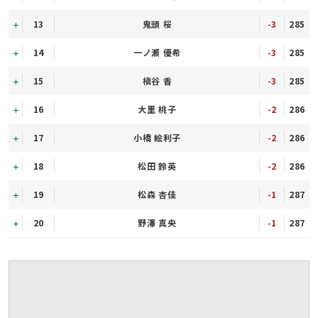
13
鬼頭 桜
-3
285
14
一ノ瀬 優希
-3
285
15
槇谷 香
-3
285
16
大里 桃子
-2
286
17
小橋 絵利子
-2
286
18
松田 鈴英
-2
286
19
松森 杏佳
-1
287
20
野澤 真央
-1
287