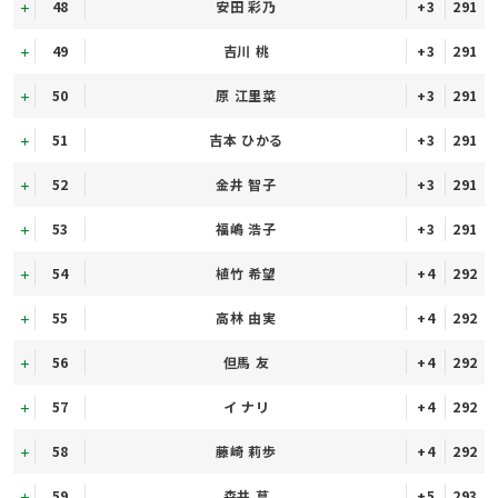
48
安田 彩乃
+3
291
49
吉川 桃
+3
291
50
原 江里菜
+3
291
51
吉本 ひかる
+3
291
52
金井 智子
+3
291
53
福嶋 浩子
+3
291
54
植竹 希望
+4
292
55
高林 由実
+4
292
56
但馬 友
+4
292
57
イ ナリ
+4
292
58
藤崎 莉歩
+4
292
59
森井 菖
+5
293