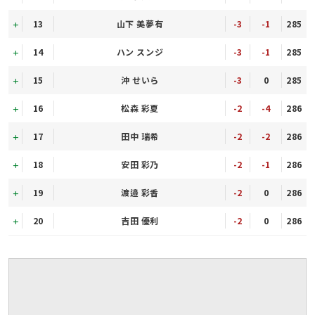
13
山下 美夢有
-3
-1
285
14
ハン スンジ
-3
-1
285
15
沖 せいら
-3
0
285
16
松森 彩夏
-2
-4
286
17
田中 瑞希
-2
-2
286
18
安田 彩乃
-2
-1
286
19
渡邉 彩香
-2
0
286
20
吉田 優利
-2
0
286