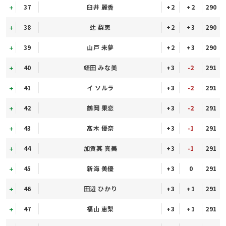
37
臼井 麗香
+2
+2
290
38
辻 梨恵
+2
+3
290
39
山戸 未夢
+2
+3
290
40
蛭田 みな美
+3
-2
291
41
イ ソルラ
+3
-2
291
42
鶴岡 果恋
+3
-2
291
43
髙木 優奈
+3
-1
291
44
加賀其 真美
+3
-1
291
45
新海 美優
+3
0
291
46
田辺 ひかり
+3
+1
291
47
福山 恵梨
+3
+1
291