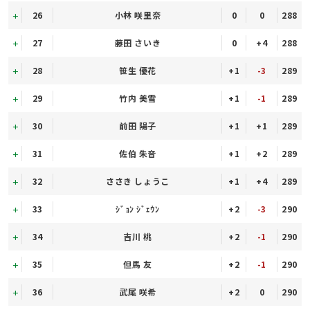
26
小林 咲里奈
0
0
288
27
藤田 さいき
0
+4
288
28
笹生 優花
+1
-3
289
29
竹内 美雪
+1
-1
289
30
前田 陽子
+1
+1
289
31
佐伯 朱音
+1
+2
289
32
ささき しょうこ
+1
+4
289
33
ｼﾞｮﾝ ｼﾞｪｳﾝ
+2
-3
290
34
吉川 桃
+2
-1
290
35
但馬 友
+2
-1
290
36
武尾 咲希
+2
0
290