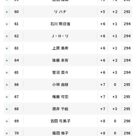
60
リ ハナ
+5
+2
293
61
石川 明日香
+6
+1
294
62
J・H・リ
+6
+1
294
63
上原 美希
+6
+1
294
64
後藤 未有
+6
+2
294
65
菅沼 菜々
+6
+3
294
66
小林 由枝
+7
0
295
67
権藤 可恋
+7
+3
295
68
酒井 千絵
+7
+3
295
69
吉田 弓美子
+8
0
296
70
福田 侑子
+8
0
296