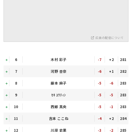
広告の配信について
6
木村 彩子
-7
+2
281
7
河野 杏奈
-6
+1
282
8
藤本 麻子
-5
-6
283
9
ｾｷ ﾕｳﾃｨﾝ
-5
-5
283
10
西郷 真央
-5
-1
283
11
吉本 ここね
-4
+2
284
12
川岸 史果
-3
-2
285