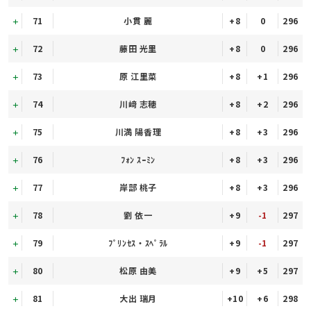
71
小貫 麗
+8
0
296
72
藤田 光里
+8
0
296
73
原 江里菜
+8
+1
296
74
川﨑 志穂
+8
+2
296
75
川満 陽香理
+8
+3
296
76
ﾌｫﾝ ｽｰﾐﾝ
+8
+3
296
77
岸部 桃子
+8
+3
296
78
劉 依一
+9
-1
297
79
ﾌﾟﾘﾝｾｽ・ｽﾍﾟﾗﾙ
+9
-1
297
80
松原 由美
+9
+5
297
81
大出 瑞月
+10
+6
298