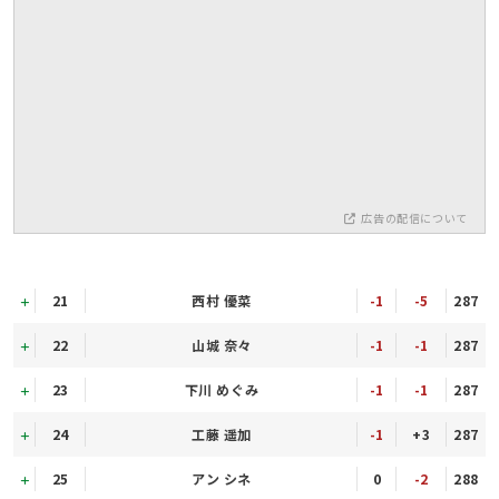
広告の配信について
21
西村 優菜
-1
-5
287
22
山城 奈々
-1
-1
287
23
下川 めぐみ
-1
-1
287
24
工藤 遥加
-1
+3
287
25
アン シネ
0
-2
288