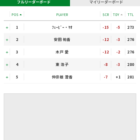
フルリーダーボード
マイリーダーボード
POS
PLAYER
SCR
TDY
TTL
1
ﾌｪｰﾋﾞｰ・ﾔｵ
-15
-5
273
2
安田 祐香
-12
-3
276
3
木戸 愛
-12
-2
276
4
東 浩子
-8
-3
280
5
仲宗根 澄香
-7
+1
281