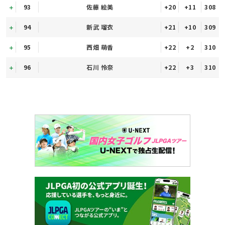
93
佐藤 絵美
+20
+11
308
94
新武 瑠衣
+21
+10
309
95
西畑 萌香
+22
+2
310
96
石川 怜奈
+22
+3
310