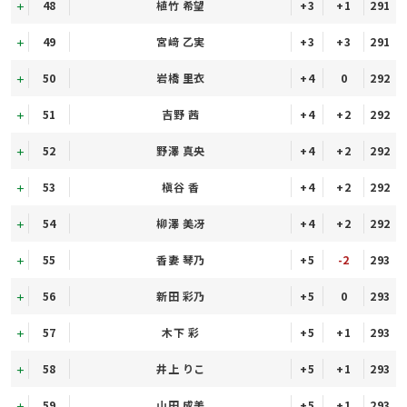
48
植竹 希望
+3
+1
291
49
宮﨑 乙実
+3
+3
291
50
岩橋 里衣
+4
0
292
51
吉野 茜
+4
+2
292
52
野澤 真央
+4
+2
292
53
槇谷 香
+4
+2
292
54
柳澤 美冴
+4
+2
292
55
香妻 琴乃
+5
-2
293
56
新田 彩乃
+5
0
293
57
木下 彩
+5
+1
293
58
井上 りこ
+5
+1
293
59
山田 成美
+5
+1
293