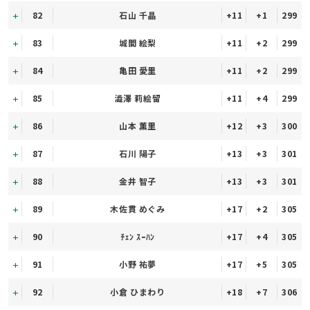
82
石山 千晶
+11
+1
299
83
城間 絵梨
+11
+2
299
84
亀田 愛里
+11
+2
299
85
澁澤 莉絵留
+11
+4
299
86
山本 薫里
+12
+3
300
87
石川 陽子
+13
+3
301
88
金井 智子
+13
+3
301
89
木佐貫 めぐみ
+17
+2
305
90
ﾁｪﾝ ｽｰﾊﾝ
+17
+4
305
91
小野 祐夢
+17
+5
305
92
小倉 ひまわり
+18
+7
306