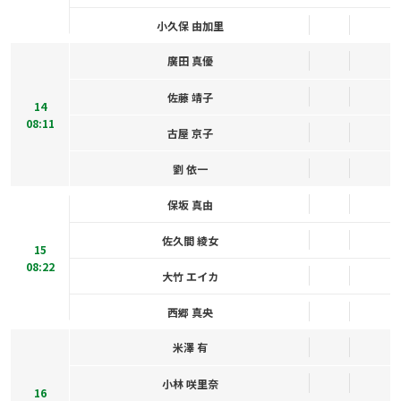
小久保 由加里
廣田 真優
佐藤 靖子
14
08:11
古屋 京子
劉 依一
保坂 真由
佐久間 綾女
15
08:22
大竹 エイカ
西郷 真央
米澤 有
小林 咲里奈
16