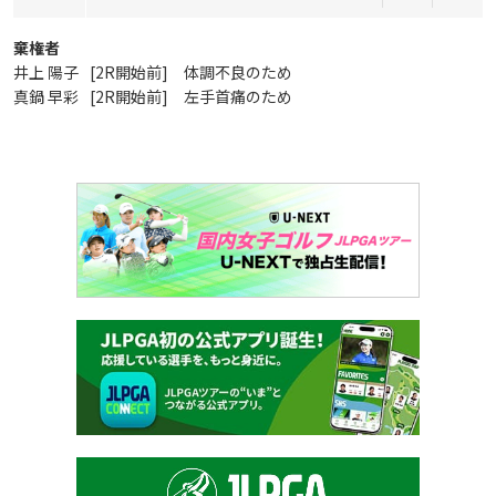
棄権者
井上 陽子
[2R開始前] 体調不良のため
真鍋 早彩
[2R開始前] 左手首痛のため