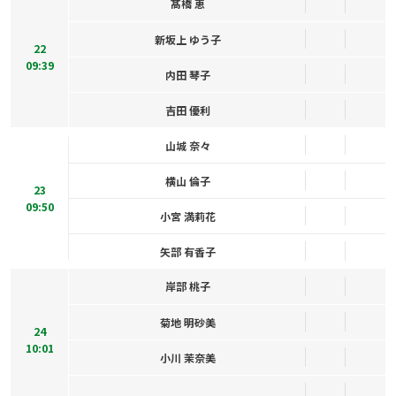
髙橋 恵
新坂上 ゆう子
22
09:39
内田 琴子
吉田 優利
山城 奈々
横山 倫子
23
09:50
小宮 満莉花
矢部 有香子
岸部 桃子
菊地 明砂美
24
10:01
小川 茉奈美