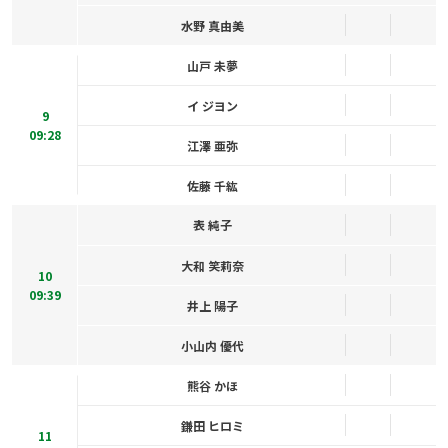
水野 真由美
山戸 未夢
イ ジヨン
9
09:28
江澤 亜弥
佐藤 千紘
表 純子
大和 笑莉奈
10
09:39
井上 陽子
小山内 優代
熊谷 かほ
鎌田 ヒロミ
11