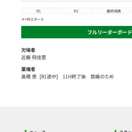
R1
R2
最終成績
＊=INスタート
フルリーダーボー
欠場者
近藤 飛佳里
棄権者
髙橋 恵
[R1途中] 11H終了後 首痛のため
ニュース
スタッ