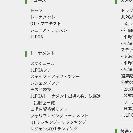
トップ
トッ
トーナメント
JLP
QT・プロテスト
- メ
ジュニア・レッスン
- 年
JLPGA
- 平
- 記
ステ
トーナメント
- 明
- 平
スケジュール
- 記
JLPGAツアー
通算
ステップ・アップ・ツアー
公式
レジェンズツアー
- 公
その他競技
- 公
JLPGAトーナメント出場人数、決勝進
- ワ
出順位一覧
- 日
出場有資格者リスト
- J
クォリファイングトーナメント
QTランキング・リランキング
レジェンズQTランキング
放送・