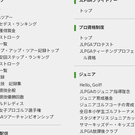
プ
トップ
GAツアー
ルセデス・ランキング
プロ資格制度
間獲得賞金
均ストローク
トップ
録一覧
JLPGAプロテスト
ップ・アップ・ツアー記録トップ
JLPGAティーチングプロフ
治安田ステップ・ランキング
ル資格
均ストローク
録一覧
ジュニア
記録
競技 記録集
Hello, Golf!
式競技全般
JLPGAのジュニア指導理念
式競技優勝回数
ジュニア育成基金
ールドレディス
ジュニアゴルフコーチの育成
本女子プロゴルフ選手権
全日本小学生ゴルフトーナメ
LPGAツアーチャンピオンシップ
スタジオアリス ジュニアカ
サマーキッズデー・キッズゴ
JLPGA放課後クラブ
配信