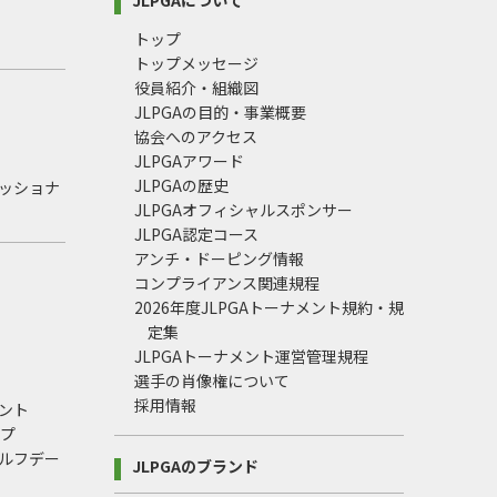
トップ
トップメッセージ
役員紹介・組織図
JLPGAの目的・事業概要
協会へのアクセス
JLPGAアワード
JLPGAの歴史
ェッショナ
JLPGAオフィシャルスポンサー
JLPGA認定コース
アンチ・ドーピング情報
コンプライアンス関連規程
2026年度JLPGAトーナメント規約・規
定集
JLPGAトーナメント運営管理規程
選手の肖像権について
採用情報
ント
ップ
ルフデー
JLPGAのブランド