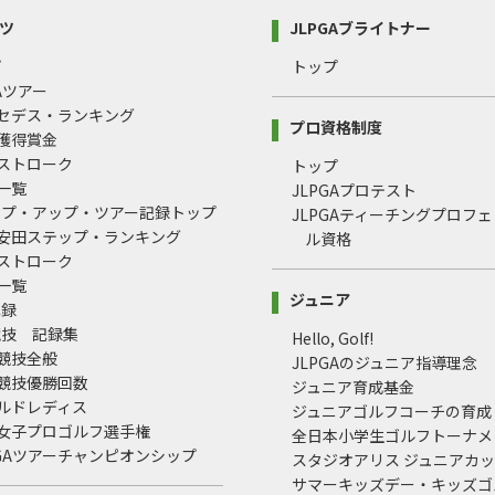
ツ
JLPGAブライトナー
プ
トップ
GAツアー
ルセデス・ランキング
プロ資格制度
間獲得賞金
均ストローク
トップ
録一覧
JLPGAプロテスト
ップ・アップ・ツアー記録トップ
JLPGAティーチングプロフ
治安田ステップ・ランキング
ル資格
均ストローク
録一覧
ジュニア
記録
競技 記録集
Hello, Golf!
式競技全般
JLPGAのジュニア指導理念
式競技優勝回数
ジュニア育成基金
ールドレディス
ジュニアゴルフコーチの育成
本女子プロゴルフ選手権
全日本小学生ゴルフトーナメ
LPGAツアーチャンピオンシップ
スタジオアリス ジュニアカ
サマーキッズデー・キッズゴ