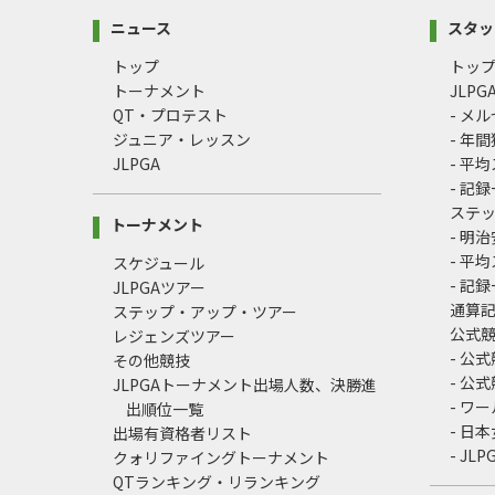
ニュース
スタッ
トップ
トッ
トーナメント
JLP
QT・プロテスト
- メ
ジュニア・レッスン
- 年
JLPGA
- 平
- 記
ステ
トーナメント
- 明
- 平
スケジュール
- 記
JLPGAツアー
通算
ステップ・アップ・ツアー
公式
レジェンズツアー
- 公
その他競技
- 公
JLPGAトーナメント出場人数、決勝進
- ワ
出順位一覧
- 日
出場有資格者リスト
- J
クォリファイングトーナメント
QTランキング・リランキング