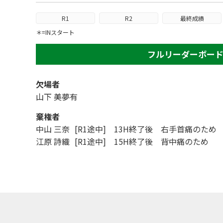
R1
R2
最終成績
＊=INスタート
フルリーダーボー
欠場者
山下 美夢有
棄権者
中山 三奈
[R1途中] 13H終了後 右手首痛のため
江原 詩織
[R1途中] 15H終了後 背中痛のため