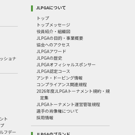
JLPGAについて
トップ
トップメッセージ
役員紹介・組織図
JLPGAの目的・事業概要
協会へのアクセス
JLPGAアワード
JLPGAの歴史
ェッショナ
JLPGAオフィシャルスポンサー
JLPGA認定コース
アンチ・ドーピング情報
コンプライアンス関連規程
2026年度JLPGAトーナメント規約・規
定集
JLPGAトーナメント運営管理規程
選手の肖像権について
採用情報
ント
ップ
ルフデー
JLPGAのブランド