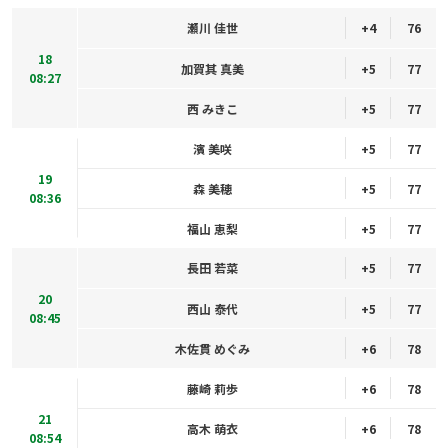
瀬川 佳世
+4
76
18
加賀其 真美
+5
77
08:27
西 みきこ
+5
77
濱 美咲
+5
77
19
森 美穂
+5
77
08:36
福山 恵梨
+5
77
長田 若菜
+5
77
20
西山 泰代
+5
77
08:45
木佐貫 めぐみ
+6
78
藤崎 莉歩
+6
78
21
高木 萌衣
+6
78
08:54