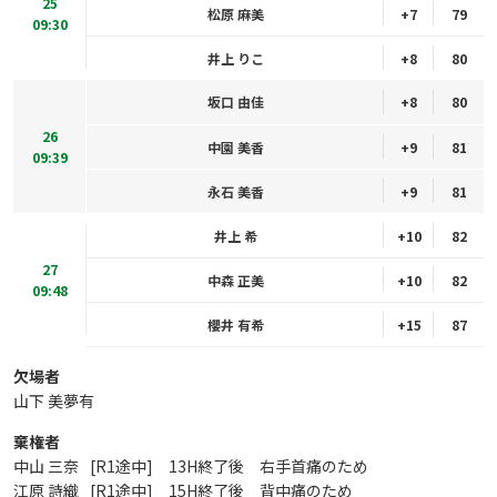
25
松原 麻美
+7
79
09:30
井上 りこ
+8
80
坂口 由佳
+8
80
26
中園 美香
+9
81
09:39
永石 美香
+9
81
井上 希
+10
82
27
中森 正美
+10
82
09:48
櫻井 有希
+15
87
欠場者
山下 美夢有
棄権者
中山 三奈
[R1途中] 13H終了後 右手首痛のため
江原 詩織
[R1途中] 15H終了後 背中痛のため