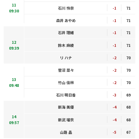
11
石川 怜奈
-1
71
09:30
森井 あやめ
-1
71
石井 理緒
-1
71
12
鈴木 麻綾
-1
71
09:39
リ ハナ
-2
70
菅沼 菜々
-2
70
13
竹山 佳林
-2
70
09:48
石川 明日香
-3
69
新海 美優
-4
68
14
新武 瑠衣
-4
68
09:57
山路 晶
-5
67