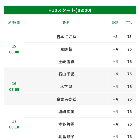
H10スタート(08:00)
組/時間
氏名
SCR
TTL
吉本 ここね
+3
75
15
鬼頭 桜
+4
76
08:00
土岐 香織
+4
76
石山 千晶
+4
76
16
木下 彩
+4
76
08:09
金宮 みかど
+4
76
塩﨑 亜美
+4
76
17
本多 弥麗
+4
76
08:18
北島 順子
+4
76