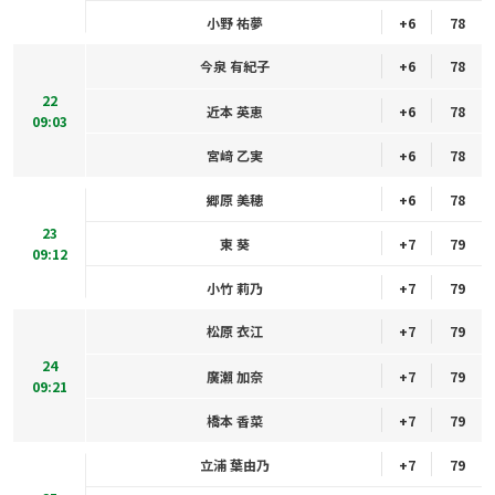
小野 祐夢
+6
78
今泉 有紀子
+6
78
22
近本 英恵
+6
78
09:03
宮﨑 乙実
+6
78
郷原 美穂
+6
78
23
東 葵
+7
79
09:12
小竹 莉乃
+7
79
松原 衣江
+7
79
24
廣瀨 加奈
+7
79
09:21
橋本 香菜
+7
79
立浦 葉由乃
+7
79