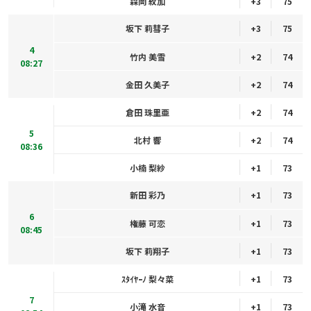
森岡 紋加
+3
75
坂下 莉彗子
+3
75
4
竹内 美雪
+2
74
08:27
金田 久美子
+2
74
倉田 珠里亜
+2
74
5
北村 響
+2
74
08:36
小楠 梨紗
+1
73
新田 彩乃
+1
73
6
権藤 可恋
+1
73
08:45
坂下 莉翔子
+1
73
ｽﾀｲﾔｰﾉ 梨々菜
+1
73
7
小滝 水音
+1
73