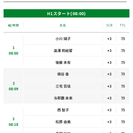
H1スタート(08:00)
組/時間
氏名
SCR
TTL
小川 陽子
+3
75
1
澁澤 莉絵留
+3
75
08:00
後藤 未有
+3
75
槇谷 香
+3
75
2
三宅 百佳
+3
75
08:09
与那覇 未来
+3
75
西 智子
+3
75
3
松原 由美
+3
75
08:18