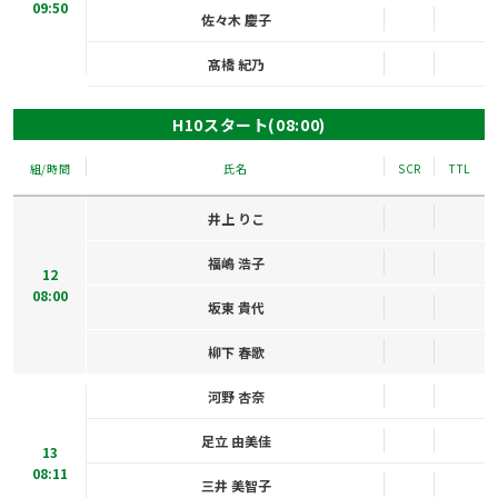
09:50
佐々木 慶子
髙橋 紀乃
H10スタート(08:00)
組/時間
氏名
SCR
TTL
井上 りこ
福嶋 浩子
12
08:00
坂東 貴代
柳下 春歌
河野 杏奈
足立 由美佳
13
08:11
三井 美智子