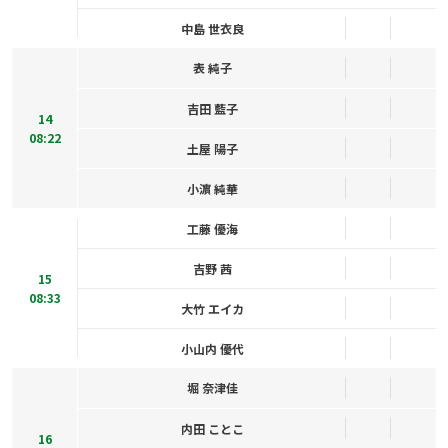
中島 世衣良
表 純子
吉田 藍子
14
08:22
土屋 陽子
小濵 純華
工藤 優海
吉野 茜
15
08:33
大竹 エイカ
小山内 優代
堀 奈津佳
内田 ことこ
16