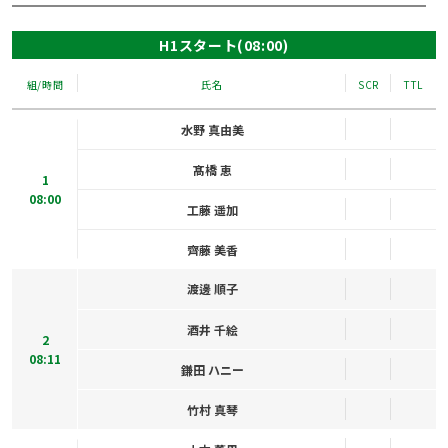
H1スタート(08:00)
組/時間
氏名
SCR
TTL
水野 真由美
髙橋 恵
1
08:00
工藤 遥加
齊藤 美香
渡邊 順子
酒井 千絵
2
08:11
鎌田 ハニー
竹村 真琴