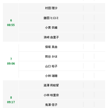
村田 理沙
鎌田 ヒロミ
6
08:55
小貫 衣織
浪﨑 由里子
保坂 真由
熊谷 かほ
7
09:06
山口 裕子
小林 瑞穂
澁澤 莉絵留
小林 咲里奈
8
09:17
鬼澤 信子