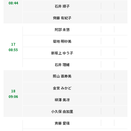
08:44
石井 順子
齊藤 有紀子
阿部 未悠
菊地 明砂美
17
08:55
新坂上 ゆう子
石井 理緒
照山 亜寿美
金宮 みかど
18
09:06
柳澤 美冴
小久保 由加里
斉藤 愛璃