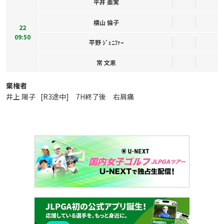
平井 亜実
横山 倫子
22
09:50
平野 ｼﾞｪﾆﾌｧｰ
常 文恵
棄権者
井上 陽子
[R3途中] 7H終了後 右肩痛