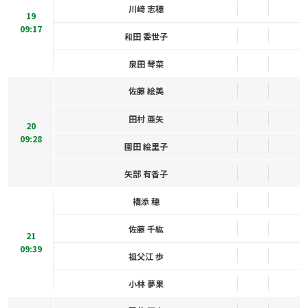
川﨑 志穂
19
09:17
和田 委世子
泉田 琴菜
佐藤 絵美
田村 亜矢
20
09:28
園田 絵里子
矢部 有香子
橋添 穂
佐藤 千紘
21
09:39
祖父江 歩
小林 夢果