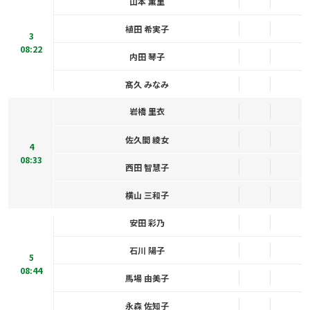
山本 薫里
植田 希実子
3
08:22
内田 琴子
髙久 みなみ
岩橋 里衣
佐久間 綾女
4
08:33
西田 智慧子
横山 三和子
安田 彩乃
石川 陽子
5
08:44
馬場 由美子
永森 佐知子