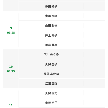
多田 純子
青山 加織
山田 彩歩
9
09:28
井上 陽子
兼岩 美奈
下川 めぐみ
久保 啓子
10
09:39
枝尾 あかね
江澤 亜弥
久保 樹乃
斉藤 裕子
11