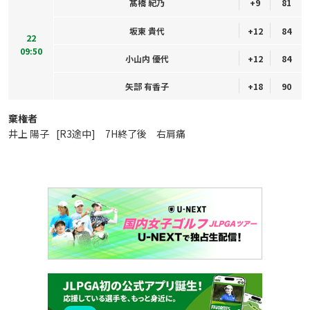
髙橋 紀乃
+9
81
坂東 貴代
+12
84
22
09:50
小山内 優代
+12
84
矢部 有香子
+18
90
棄権者
井上 陽子
[R3途中] 7H終了後 右肩痛