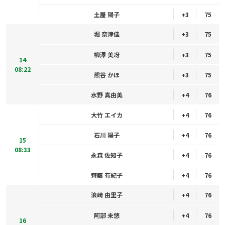
土屋 陽子
+3
75
堀 奈津佳
+3
75
柳澤 美冴
+3
75
14
08:22
熊谷 かほ
+3
75
水野 真由美
+4
76
大竹 エイカ
+4
76
石川 陽子
+4
76
15
08:33
永森 佐知子
+4
76
齊藤 有紀子
+4
76
浪﨑 由里子
+4
76
阿部 未悠
+4
76
16