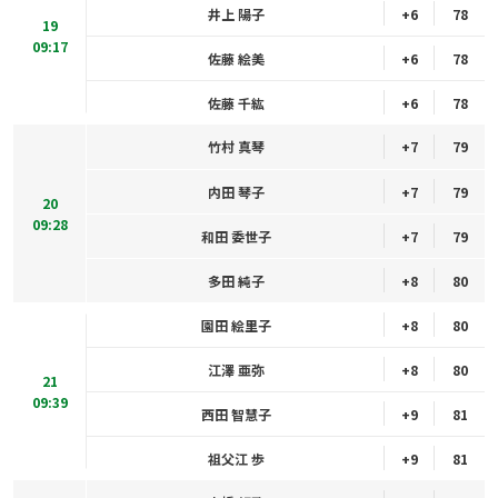
井上 陽子
+6
78
19
09:17
佐藤 絵美
+6
78
佐藤 千紘
+6
78
竹村 真琴
+7
79
内田 琴子
+7
79
20
09:28
和田 委世子
+7
79
多田 純子
+8
80
園田 絵里子
+8
80
江澤 亜弥
+8
80
21
09:39
西田 智慧子
+9
81
祖父江 歩
+9
81