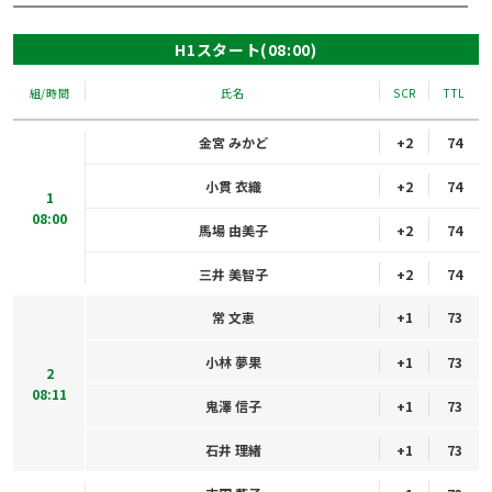
H1スタート(08:00)
組/時間
氏名
SCR
TTL
金宮 みかど
+2
74
小貫 衣織
+2
74
1
08:00
馬場 由美子
+2
74
三井 美智子
+2
74
常 文恵
+1
73
小林 夢果
+1
73
2
08:11
鬼澤 信子
+1
73
石井 理緒
+1
73