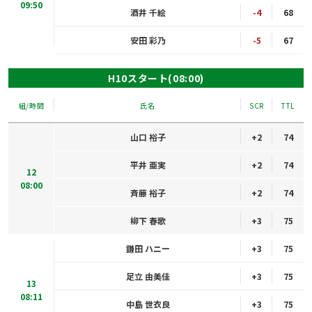
09:50
酒井 千絵
-4
68
安田 彩乃
-5
67
H10スタート(08:00)
組/時間
氏名
SCR
TTL
山口 裕子
+2
74
平井 亜実
+2
74
12
08:00
斉藤 裕子
+2
74
柳下 春歌
+3
75
鎌田 ハニー
+3
75
足立 由美佳
+3
75
13
08:11
中島 世衣良
+3
75