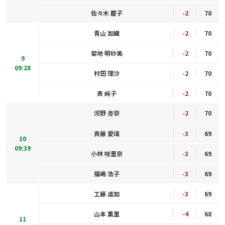
佐々木 慶子
-2
70
青山 加織
-2
70
菊地 明砂美
-2
70
9
09:28
村田 理沙
-2
70
表 純子
-2
70
河野 杏奈
-2
70
斉藤 愛璃
-3
69
10
09:39
小林 咲里奈
-3
69
福嶋 浩子
-3
69
工藤 遥加
-3
69
山本 薫里
-4
68
11