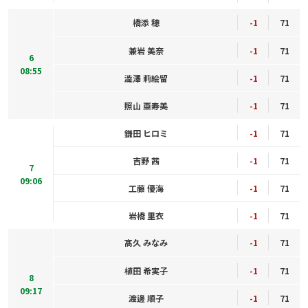
橋添 穂
-1
71
兼岩 美奈
-1
71
6
08:55
澁澤 莉絵留
-1
71
照山 亜寿美
-1
71
鎌田 ヒロミ
-1
71
吉野 茜
-1
71
7
09:06
工藤 優海
-1
71
岩橋 里衣
-1
71
髙久 みなみ
-1
71
植田 希実子
-1
71
8
09:17
渡邊 順子
-1
71