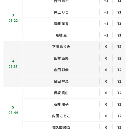
吉田 藍子
+1
73
井上 りこ
+1
73
3
08:22
齊藤 美香
+1
73
髙橋 恵
+1
73
下川 めぐみ
0
72
田村 亜矢
0
72
4
08:33
山田 彩歩
0
72
泉田 琴菜
0
72
保坂 真由
0
72
石井 順子
0
72
5
08:44
内田 ことこ
0
72
佐久間 綾女
0
72