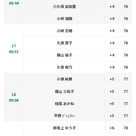
08:44
小久保 由加里
+4
76
小林 瑞穂
+4
76
川﨑 志穂
+4
76
久保 啓子
+4
76
17
08:55
横山 倫子
+4
76
久保 樹乃
+4
76
小濵 純華
+5
77
横山 三和子
+5
77
18
09:06
枝尾 あかね
+5
77
平野 ｼﾞｪﾆﾌｧｰ
+5
77
新坂上 ゆう子
+6
78