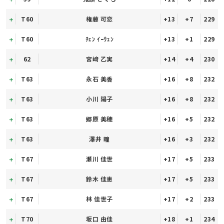
T60
権藤 可恋
+13
+7
229
T60
ﾁｪﾝ ｲｰｳｪﾝ
+13
+1
229
62
宮﨑 乙実
+14
+4
230
T63
永石 美香
+16
+8
232
T63
小川 陽子
+16
+8
232
T63
郷原 美穂
+16
+5
232
T63
澤井 瞳
+16
+3
232
T67
瀬川 佳世
+17
+5
233
T67
鈴木 佳恵
+17
+5
233
T67
林 佳世子
+17
+2
233
T70
坂口 由佳
+18
+1
234