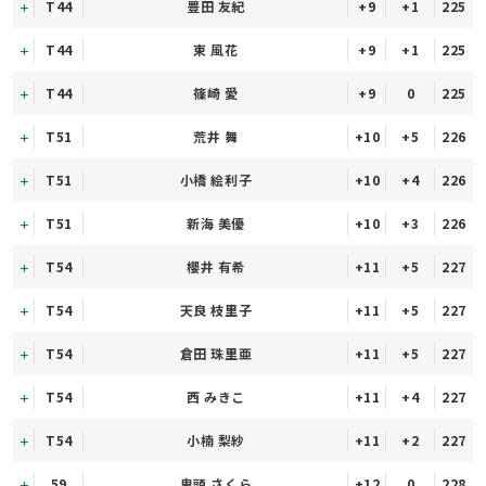
T44
豊田 友紀
+9
+1
225
T44
東 風花
+9
+1
225
T44
篠崎 愛
+9
0
225
T51
荒井 舞
+10
+5
226
T51
小橋 絵利子
+10
+4
226
T51
新海 美優
+10
+3
226
T54
櫻井 有希
+11
+5
227
T54
天良 枝里子
+11
+5
227
T54
倉田 珠里亜
+11
+5
227
T54
西 みきこ
+11
+4
227
T54
小楠 梨紗
+11
+2
227
59
鬼頭 さくら
+12
0
228