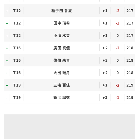
T12
種子田 香夏
+1
-2
217
T12
田中 瑞希
+1
-1
217
T12
小滝 水音
+1
0
217
T16
廣田 真優
+2
-2
218
T16
佐伯 朱音
+2
0
218
T16
大出 瑞月
+2
0
218
T19
三宅 百佳
+3
-2
219
T19
新武 瑠衣
+3
-1
219