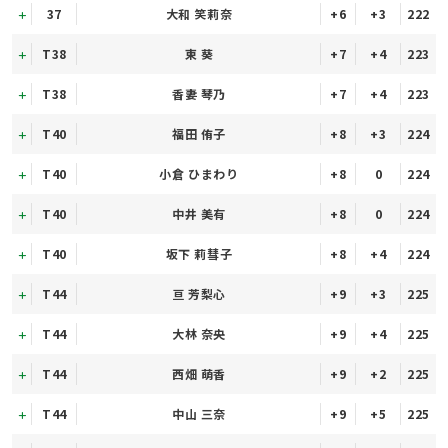
37
大和 笑莉奈
+6
+3
222
T38
東 葵
+7
+4
223
T38
香妻 琴乃
+7
+4
223
T40
福田 侑子
+8
+3
224
T40
小倉 ひまわり
+8
0
224
T40
中井 美有
+8
0
224
T40
坂下 莉彗子
+8
+4
224
T44
亘 芳梨心
+9
+3
225
T44
大林 奈央
+9
+4
225
T44
西畑 萌香
+9
+2
225
T44
中山 三奈
+9
+5
225