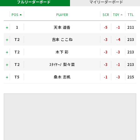
フルリーダーボード
マイリーダーボード
POS
PLAYER
SCR
TDY
TTL
1
天本 遥香
-5
-1
211
T2
吉本 ここね
-3
-4
213
T2
木下 彩
-3
-3
213
T2
ｽﾀｲﾔｰﾉ 梨々菜
-3
-1
213
T5
桑木 志帆
-1
-3
215