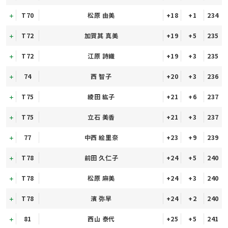
T70
松原 由美
+18
+1
234
T72
加賀其 真美
+19
+5
235
T72
江原 詩織
+19
+3
235
74
西 智子
+20
+3
236
T75
綾田 紘子
+21
+6
237
T75
立石 美香
+21
+3
237
77
中西 絵里奈
+23
+9
239
T78
前田 久仁子
+24
+5
240
T78
松原 麻美
+24
+3
240
T78
濱 弥早
+24
+2
240
81
西山 泰代
+25
+5
241