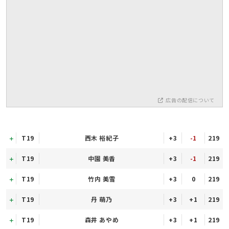
広告の配信について
T19
西木 裕紀子
+3
-1
219
T19
中園 美香
+3
-1
219
T19
竹内 美雪
+3
0
219
T19
丹 萌乃
+3
+1
219
T19
森井 あやめ
+3
+1
219