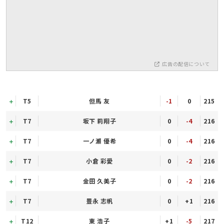
広告の配信について
T5
但馬 友
-1
0
215
T7
坂下 莉翔子
0
-4
216
T7
一ノ瀬 優希
0
-4
216
T7
小倉 彩愛
0
-2
216
T7
金田 久美子
0
-2
216
T7
豊永 志帆
0
+1
216
T12
東 浩子
+1
-5
217