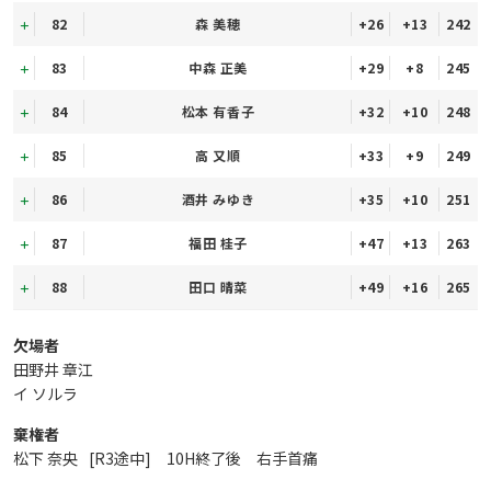
82
森 美穂
+26
+13
242
83
中森 正美
+29
+8
245
84
松本 有香子
+32
+10
248
85
高 又順
+33
+9
249
86
酒井 みゆき
+35
+10
251
87
福田 桂子
+47
+13
263
88
田口 晴菜
+49
+16
265
欠場者
田野井 章江
イ ソルラ
棄権者
松下 奈央
[R3途中] 10H終了後 右手首痛