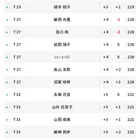
T19
植手 桃子
+3
+1
219
T27
藤田 光里
+4
-1
220
T27
吉川 桃
+4
-2
220
T27
前田 陽子
+4
0
220
T27
ｼｪｰ ﾕｰﾘﾝ
+4
0
220
T27
奥山 友梨
+4
+2
220
T27
武尾 咲希
+4
+3
220
T33
永嶋 花音
+5
0
221
T33
山内 日菜子
+5
+1
221
T33
山田 成美
+5
+1
221
T33
藤崎 莉歩
+5
+2
221