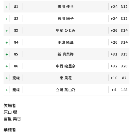
81
瀬川 佳世
+24
312
82
石川 陽子
+24
312
83
甲斐 ひとみ
+26
314
84
小濵 純華
+26
314
85
新 真菜弥
+31
319
86
中西 絵里奈
+32
320
棄権
東 風花
+10
82
棄権
立浦 葉由乃
+4
148
欠場者
原口 瑠
宮里 美香
棄権者