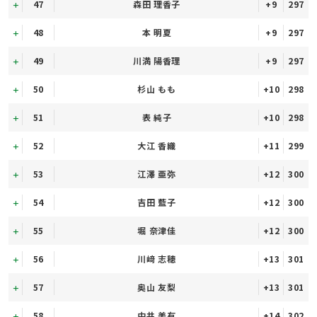
47
森田 理香子
+9
297
48
本 明夏
+9
297
49
川満 陽香理
+9
297
50
杉山 もも
+10
298
51
表 純子
+10
298
52
大江 香織
+11
299
53
江澤 亜弥
+12
300
54
吉田 藍子
+12
300
55
堀 奈津佳
+12
300
56
川﨑 志穂
+13
301
57
奥山 友梨
+13
301
58
中井 美有
+14
302