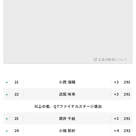
広告の配信について
21
小西 瑞穂
+3
291
22
武尾 咲希
+3
291
以上の者、QTファイナルステージ進出
23
酒井 千絵
+3
291
24
小楠 梨紗
+4
292