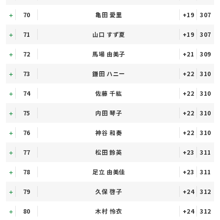
70
亀田 愛里
+19
307
71
山口 すず夏
+19
307
72
馬場 由美子
+21
309
73
鎌田 ハニー
+22
310
74
佐藤 千紘
+22
310
75
内田 琴子
+22
310
76
神谷 和奏
+22
310
77
松田 鈴英
+23
311
78
足立 由美佳
+23
311
79
久保 啓子
+24
312
80
木村 怜衣
+24
312