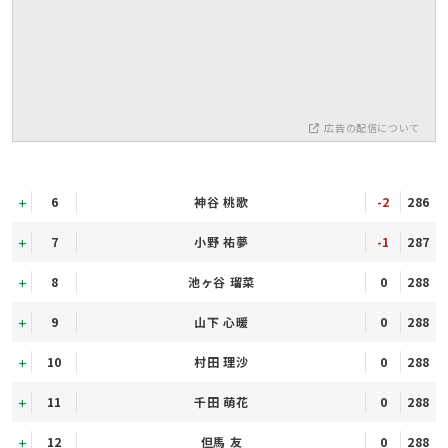
広告の配信について
6
神谷 桃歌
-2
286
7
小野 祐夢
-1
287
8
池ヶ谷 瑠菜
0
288
9
山下 心暖
0
288
10
村田 理沙
0
288
11
千田 萌花
0
288
12
但馬 友
0
288