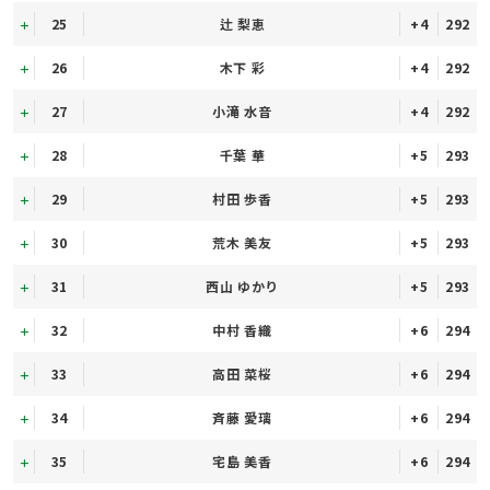
25
辻 梨恵
+4
292
26
木下 彩
+4
292
27
小滝 水音
+4
292
28
千葉 華
+5
293
29
村田 歩香
+5
293
30
荒木 美友
+5
293
31
西山 ゆかり
+5
293
32
中村 香織
+6
294
33
高田 菜桜
+6
294
34
斉藤 愛璃
+6
294
35
宅島 美香
+6
294