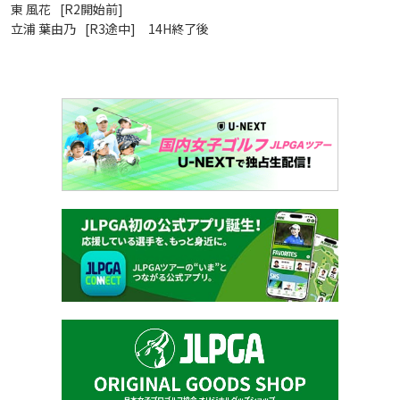
東 風花
[R2開始前]
立浦 葉由乃
[R3途中] 14H終了後