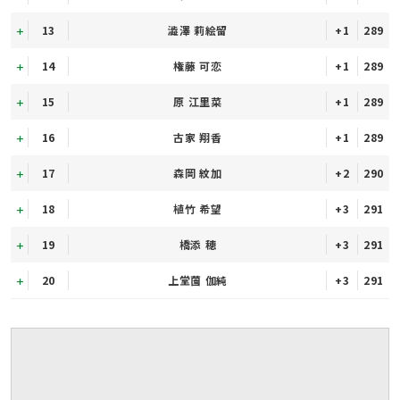
13
澁澤 莉絵留
+1
289
14
権藤 可恋
+1
289
15
原 江里菜
+1
289
16
古家 翔香
+1
289
17
森岡 紋加
+2
290
18
植竹 希望
+3
291
19
橋添 穂
+3
291
20
上堂薗 伽純
+3
291