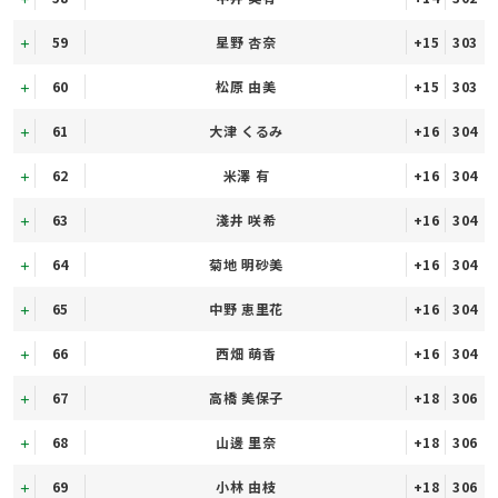
59
星野 杏奈
+15
303
60
松原 由美
+15
303
61
大津 くるみ
+16
304
62
米澤 有
+16
304
63
淺井 咲希
+16
304
64
菊地 明砂美
+16
304
65
中野 恵里花
+16
304
66
西畑 萌香
+16
304
67
高橋 美保子
+18
306
68
山邊 里奈
+18
306
69
小林 由枝
+18
306