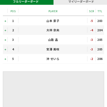
フルリーダーボード
マイリーダーボード
POS
PLAYER
SCR
TTL
1
山本 景子
-5
283
2
大林 奈央
-4
284
3
山路 晶
-3
285
4
宮澤 美咲
-3
285
5
沖 せいら
-2
286