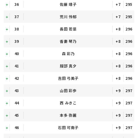
36
佐藤 靖子
+7
295
37
荒川 怜郁
+7
295
38
長田 若菜
+8
296
39
香妻 琴乃
+8
296
40
森 彩乃
+8
296
41
服部 真夕
+8
296
42
吉田 弓美子
+8
296
43
山田 彩歩
+9
297
44
西 みきこ
+9
297
45
本多 弥麗
+9
297
46
石田 可南子
+9
297