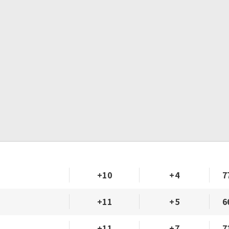
+10
+4
7
+11
+5
6
+11
+7
7