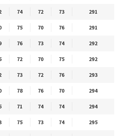
2
74
72
73
291
0
75
70
76
291
9
76
73
74
292
5
72
70
75
292
2
73
72
76
293
0
78
76
70
294
5
71
74
74
294
3
75
73
74
295