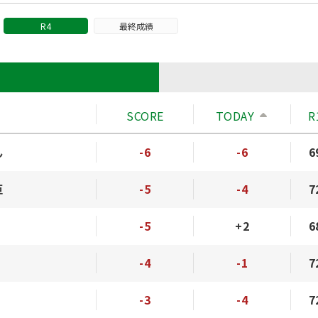
R4
最終成績
ド
SCORE
TODAY
R
ん
-6
-6
6
亜
-5
-4
7
-5
+2
6
-4
-1
7
-3
-4
7