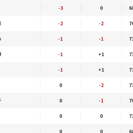
ン
-3
0
6
恵
-2
-2
7
め
-1
-1
7
樺
-1
+1
7
-1
+1
7
0
-2
7
子
0
-1
7
0
0
7
0
0
6