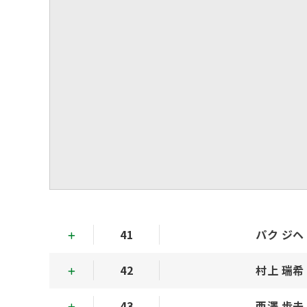
41
パク ジヘ
42
村上 瑞希
43
西澤 歩未