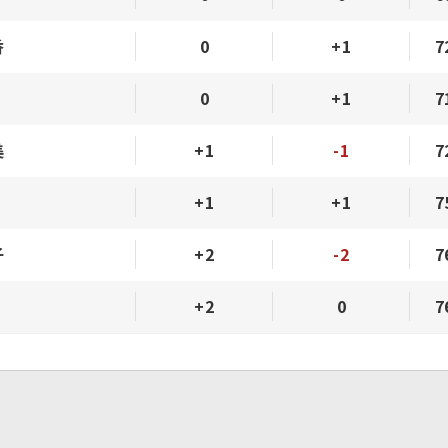
香
0
+1
7
0
+1
7
美
+1
-1
7
+1
+1
7
子
+2
-2
7
+2
0
7