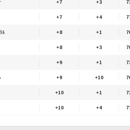
ナ
+7
+3
7
+7
+4
7
ﾗﾙ
+8
+1
7
+8
+3
7
+9
+1
7
ら
+9
+10
7
+10
+1
7
+10
+4
7