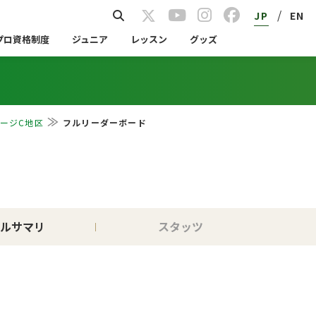
/
JP
EN
プロ資格制度
ジュニア
レッスン
グッズ
ージC地区
フルリーダーボード
ルサマリ
スタッツ