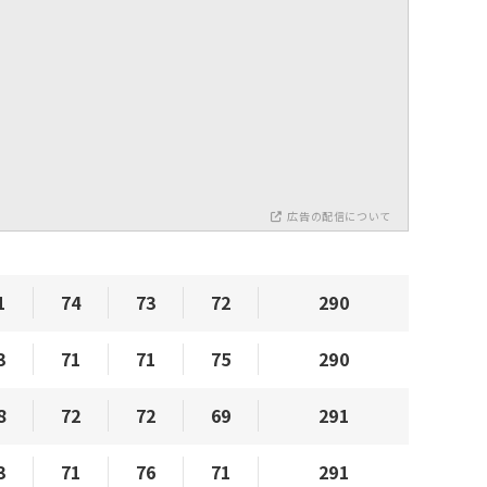
広告の配信について
1
74
73
72
290
3
71
71
75
290
8
72
72
69
291
3
71
76
71
291