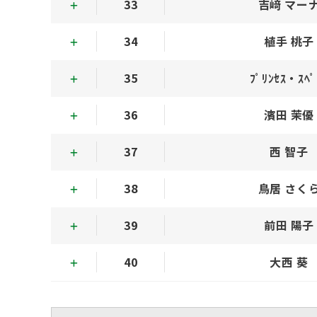
33
吉﨑 マー
34
植手 桃子
35
ﾌﾟﾘﾝｾｽ・ｽﾍﾟ
36
濱田 茉優
37
西 智子
38
鳥居 さく
39
前田 陽子
40
大西 葵