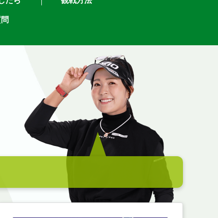
したら
観戦方法
質問