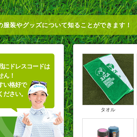
の
服装やグッズについて
知ることができます！
戦にドレスコードは
せん！
すい格好で
ください。
タオル