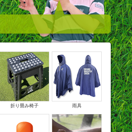
折り畳み椅子
雨具