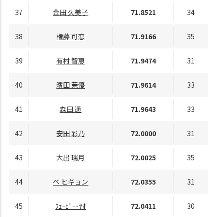
37
金田 久美子
71.8521
34
38
権藤 可恋
71.9166
35
39
有村 智恵
71.9474
31
40
濱田 茉優
71.9614
33
41
森田 遥
71.9643
33
42
安田 彩乃
72.0000
31
43
大出 瑞月
72.0025
35
44
ペ ヒギョン
72.0355
31
45
ﾌｪｰﾋﾞｰ･ﾔｵ
72.0411
30