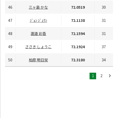
46
三ヶ島 かな
72.0519
30
47
ｼﾞｮﾝ ｼﾞｪｳﾝ
72.1138
31
48
渡邉 彩香
72.1594
31
49
ささき しょうこ
72.1924
37
50
柏原 明日架
72.3180
34
1
2