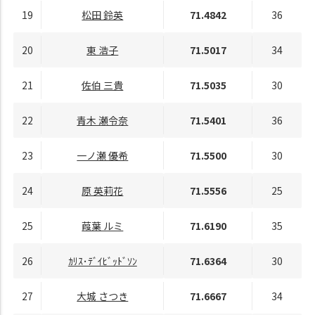
19
松田 鈴英
71.4842
36
20
東 浩子
71.5017
34
21
佐伯 三貴
71.5035
30
22
青木 瀬令奈
71.5401
36
23
一ノ瀬 優希
71.5500
30
24
原 英莉花
71.5556
25
25
葭葉 ルミ
71.6190
35
26
ｶﾘｽ･ﾃﾞｲﾋﾞｯﾄﾞｿﾝ
71.6364
30
27
大城 さつき
71.6667
34