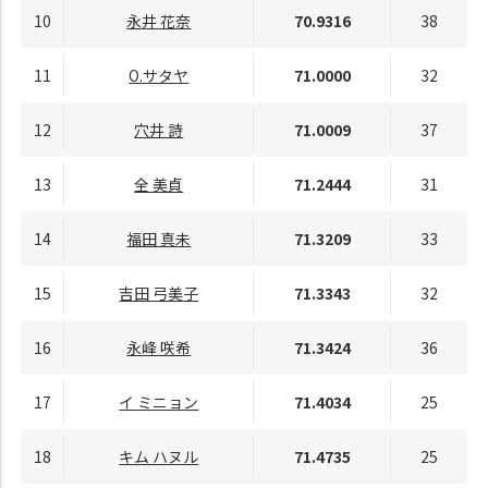
10
永井 花奈
70.9316
38
11
O.サタヤ
71.0000
32
12
穴井 詩
71.0009
37
13
全 美貞
71.2444
31
14
福田 真未
71.3209
33
15
吉田 弓美子
71.3343
32
16
永峰 咲希
71.3424
36
17
イ ミニョン
71.4034
25
18
キム ハヌル
71.4735
25