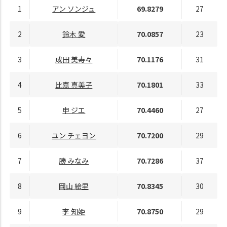
1
アン ソンジュ
69.8279
27
2
鈴木 愛
70.0857
23
3
成田 美寿々
70.1176
31
4
比嘉 真美子
70.1801
33
5
申 ジエ
70.4460
27
6
ユン チェヨン
70.7200
29
7
勝 みなみ
70.7286
37
8
岡山 絵里
70.8345
30
9
李 知姫
70.8750
29