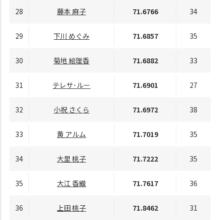
28
藤本 麻子
71.6766
34
29
下川 めぐみ
71.6857
35
30
菊地 絵理香
71.6882
33
31
テレサ･ルー
71.6901
27
32
小祝 さくら
71.6972
38
33
黄 アルム
71.7019
35
34
大里 桃子
71.7222
35
35
大江 香織
71.7617
36
36
上田 桃子
71.8462
31