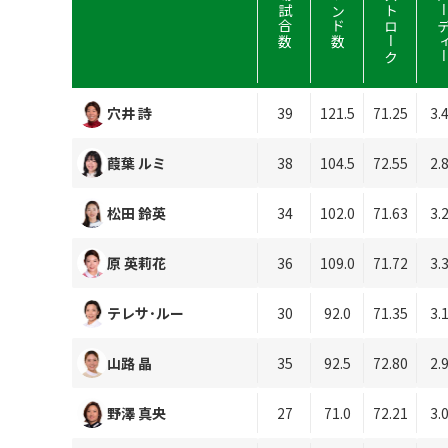
平均ストローク
平均バーデ
出場試合数
ラウンド数
穴井 詩
39
121.5
71.25
3.
葭葉 ルミ
38
104.5
72.55
2.
松田 鈴英
34
102.0
71.63
3.
原 英莉花
36
109.0
71.72
3.
テレサ･ルー
30
92.0
71.35
3.
山路 晶
35
92.5
72.80
2.
野澤 真央
27
71.0
72.21
3.