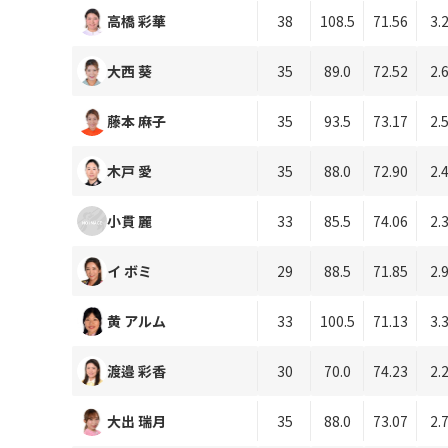
高橋 彩華
38
108.5
71.56
3.
大西 葵
35
89.0
72.52
2.
藤本 麻子
35
93.5
73.17
2.
木戸 愛
35
88.0
72.90
2.
小貫 麗
33
85.5
74.06
2.
イ ボミ
29
88.5
71.85
2.
黄 アルム
33
100.5
71.13
3.
渡邉 彩香
30
70.0
74.23
2.
大出 瑞月
35
88.0
73.07
2.