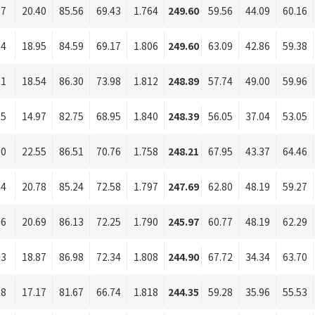
57
20.40
85.56
69.43
1.764
249.60
59.56
44.09
60.16
34
18.95
84.59
69.17
1.806
249.60
63.09
42.86
59.38
31
18.54
86.30
73.98
1.812
248.89
57.74
49.00
59.96
65
14.97
82.75
68.95
1.840
248.39
56.05
37.04
53.05
00
22.55
86.51
70.76
1.758
248.21
67.95
43.37
64.46
64
20.78
85.24
72.58
1.797
247.69
62.80
48.19
59.27
66
20.69
86.13
72.25
1.790
245.97
60.77
48.19
62.29
33
18.87
86.98
72.34
1.808
244.90
67.72
34.34
63.70
08
17.17
81.67
66.74
1.818
244.35
59.28
35.96
55.53