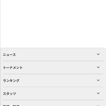
ニュース
トーナメント
ランキング
スタッツ