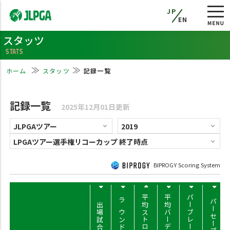
JP
EN
スタッツ
STATS
ホーム
スタッツ
記録一覧
記録一覧
2025年12月01日更新
BIPROGY Scoring System
平均ストローク
平均バーディー
パーブレーク率
パーセーブ率
出場試合数
ラウンド数