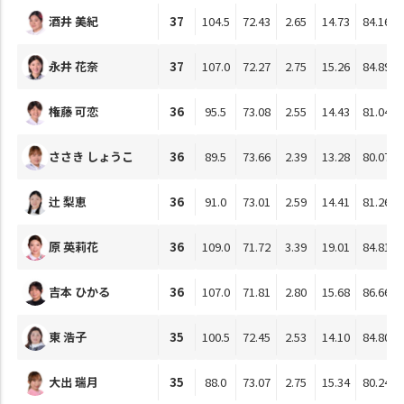
酒井 美紀
37
104.5
72.43
2.65
14.73
84.16
永井 花奈
37
107.0
72.27
2.75
15.26
84.89
権藤 可恋
36
95.5
73.08
2.55
14.43
81.04
ささき しょうこ
36
89.5
73.66
2.39
13.28
80.07
辻 梨恵
36
91.0
73.01
2.59
14.41
81.26
原 英莉花
36
109.0
71.72
3.39
19.01
84.81
吉本 ひかる
36
107.0
71.81
2.80
15.68
86.66
東 浩子
35
100.5
72.45
2.53
14.10
84.80
大出 瑞月
35
88.0
73.07
2.75
15.34
80.24