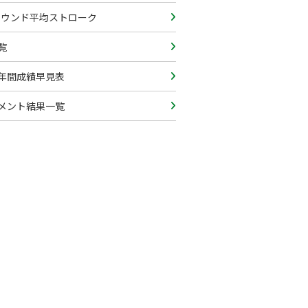
lラウンド平均ストローク
覧
年間成績早見表
メント結果一覧