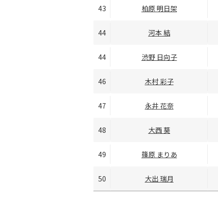
43
柏原 明日架
44
河本 結
44
渋野 日向子
46
木村 彩子
47
永井 花奈
48
大西 葵
49
篠原 まりあ
50
大出 瑞月