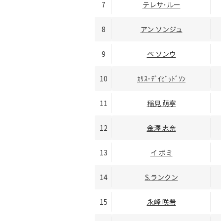
7
テレサ･ルー
8
アン ソンジュ
9
ペ ソンウ
10
ｶﾘｽ･ﾃﾞｲﾋﾞｯﾄﾞｿﾝ
11
稲見 萌寧
12
金澤 志奈
13
イ ボミ
14
S.ランクン
15
永峰 咲希