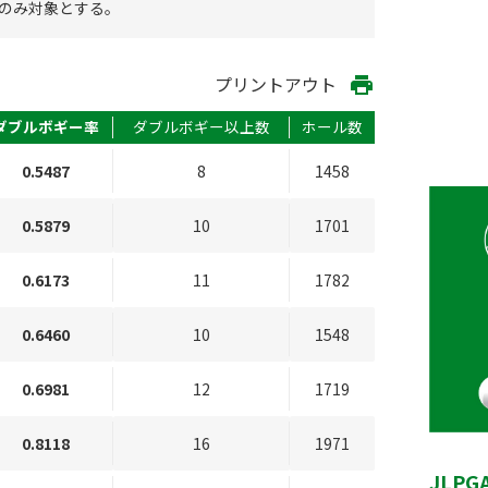
のみ対象とする。
プリントアウト
print
ダブルボギー率
ダブルボギー以上数
ホール数
0.5487
8
1458
0.5879
10
1701
0.6173
11
1782
0.6460
10
1548
0.6981
12
1719
0.8118
16
1971
JLP