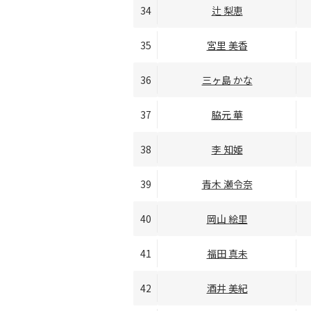
34
辻 梨恵
35
宮里 美香
36
三ヶ島 かな
37
脇元 華
38
李 知姫
39
青木 瀬令奈
40
岡山 絵里
41
福田 真未
42
酒井 美紀