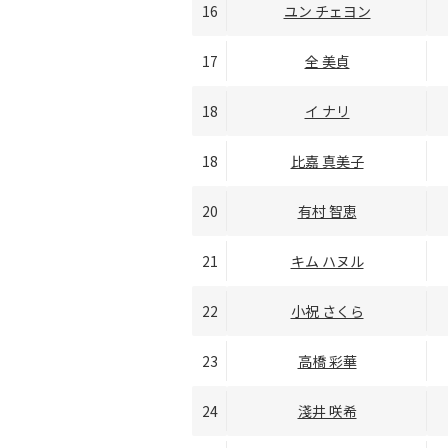
16
ユン チェヨン
17
全 美貞
18
イ ナリ
18
比嘉 真美子
20
有村 智恵
21
キム ハヌル
22
小祝 さくら
23
高橋 彩華
24
淺井 咲希