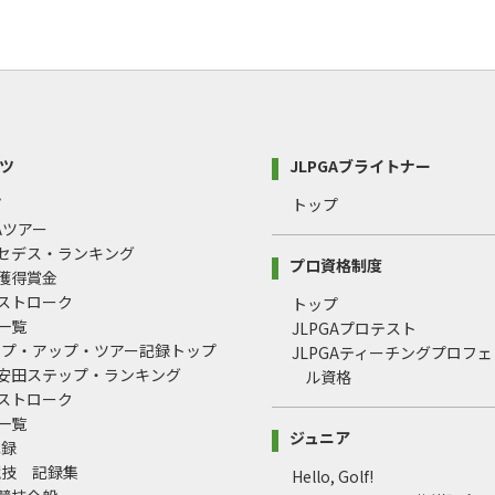
ツ
JLPGAブライトナー
プ
トップ
GAツアー
ルセデス・ランキング
プロ資格制度
間獲得賞金
均ストローク
トップ
録一覧
JLPGAプロテスト
ップ・アップ・ツアー記録トップ
JLPGAティーチングプロフ
治安田ステップ・ランキング
ル資格
均ストローク
録一覧
ジュニア
記録
競技 記録集
Hello, Golf!