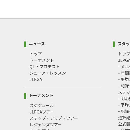
ニュース
スタッ
トップ
トッ
トーナメント
JLP
QT・プロテスト
- メ
ジュニア・レッスン
- 年
JLPGA
- 平
- 記
ステ
トーナメント
- 明
- 平
スケジュール
- 記
JLPGAツアー
通算
ステップ・アップ・ツアー
公式
レジェンズツアー