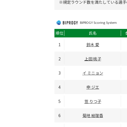
※規定ラウンド数を満たしている選手
BIPROGY Scoring System
順位
氏名
1
鈴木 愛
2
上田 桃子
3
イ ミニョン
4
申 ジエ
5
笠 りつ子
6
菊地 絵理香