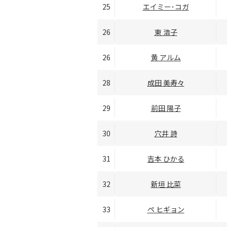
25
エイミー･コガ
26
東 浩子
26
黄 アルム
28
成田 美寿々
29
前田 陽子
30
穴井 詩
31
吉本 ひかる
32
新垣 比菜
33
ペ ヒギョン