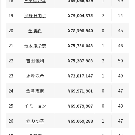
18
三ヶ島 かな
¥89,066,929
1
49
19
渋野 日向子
¥79,004,375
2
24
20
全 美貞
¥78,398,940
0
45
21
青木 瀬令奈
¥75,730,043
1
46
22
吉田 優利
¥75,287,983
2
50
23
永峰 咲希
¥72,817,147
1
49
24
金澤 志奈
¥69,971,981
0
47
25
イ ミニョン
¥69,679,987
0
43
26
笠 りつ子
¥69,669,288
1
47