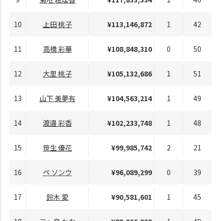
10
上田 桃子
¥113,146,872
1
42
11
高橋 彩華
¥108,848,310
0
50
12
大里 桃子
¥105,132,686
1
51
13
山下 美夢有
¥104,563,214
1
49
14
渡邉 彩香
¥102,233,748
1
48
15
笹生 優花
¥99,985,742
2
21
16
ペ ソンウ
¥96,089,299
0
39
17
鈴木 愛
¥90,581,601
1
45