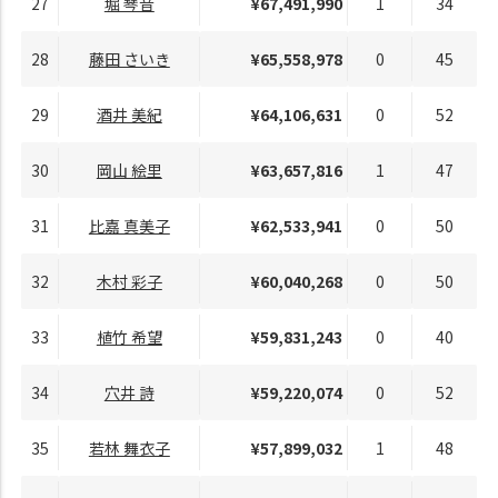
27
堀 琴音
¥67,491,990
1
34
28
藤田 さいき
¥65,558,978
0
45
29
酒井 美紀
¥64,106,631
0
52
30
岡山 絵里
¥63,657,816
1
47
31
比嘉 真美子
¥62,533,941
0
50
32
木村 彩子
¥60,040,268
0
50
33
植竹 希望
¥59,831,243
0
40
34
穴井 詩
¥59,220,074
0
52
35
若林 舞衣子
¥57,899,032
1
48