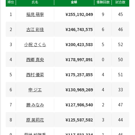
順位
氏名
金額
優勝回数
試合数
1
稲見 萌寧
¥255,192,049
9
45
2
古江 彩佳
¥246,743,575
6
46
3
小祝 さくら
¥200,423,583
5
52
4
西郷 真央
¥178,997,891
0
50
5
西村 優菜
¥175,257,855
4
51
6
申 ジエ
¥130,969,269
4
33
7
勝 みなみ
¥127,986,540
2
47
8
原 英莉花
¥125,587,582
3
44
9
菊地 絵理香
¥117,833,334
1
46