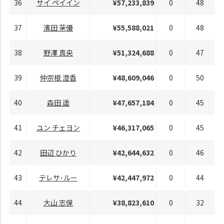
36
サイ ペイイン
¥57,233,839
0
48
37
濱田 茉優
¥55,588,021
0
48
38
野澤 真央
¥51,324,688
0
47
39
仲宗根 澄香
¥48,609,046
0
50
40
森田 遥
¥47,657,184
0
45
41
ユン チェヨン
¥46,317,065
0
45
42
田辺 ひかり
¥42,644,632
0
46
43
テレサ･ルー
¥42,447,972
0
44
44
大山 志保
¥38,823,610
0
32