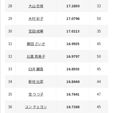
28
大山 志保
17.2650
32
29
木村 彩子
17.0796
50
30
宮田 成華
17.0213
35
31
藤田 さいき
16.9935
45
32
比嘉 真美子
16.9797
50
33
臼井 麗香
16.8503
45
34
新垣 比菜
16.8444
44
35
笠 りつ子
16.7641
47
36
ユン チェヨン
16.7268
45