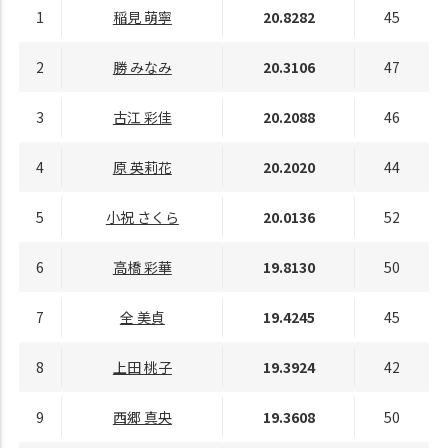
1
稲見 萌寧
20.8282
45
2
勝 みなみ
20.3106
47
3
古江 彩佳
20.2088
46
4
原 英莉花
20.2020
44
5
小祝 さくら
20.0136
52
6
高橋 彩華
19.8130
50
7
全 美貞
19.4245
45
8
上田 桃子
19.3924
42
9
西郷 真央
19.3608
50