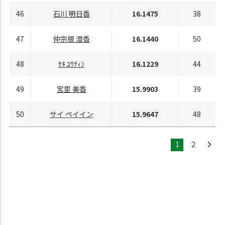
46
石川 明日香
16.1475
38
47
仲宗根 澄香
16.1440
50
48
ｾｷ ﾕｳﾃｨﾝ
16.1229
44
49
宮里 美香
15.9903
39
50
サイ ペイイン
15.9647
48
1
2