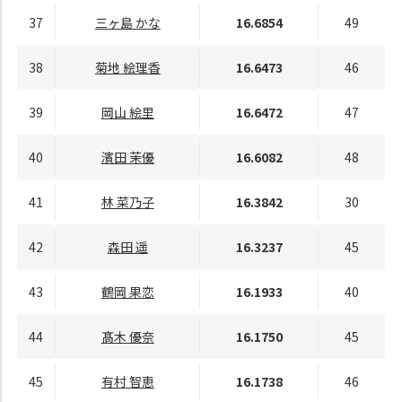
37
三ヶ島 かな
16.6854
49
38
菊地 絵理香
16.6473
46
39
岡山 絵里
16.6472
47
40
濱田 茉優
16.6082
48
41
林 菜乃子
16.3842
30
42
森田 遥
16.3237
45
43
鶴岡 果恋
16.1933
40
44
髙木 優奈
16.1750
45
45
有村 智恵
16.1738
46