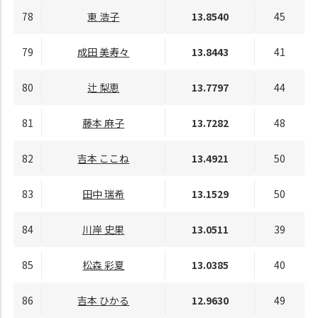
78
東 浩子
13.8540
45
79
成田 美寿々
13.8443
41
80
辻 梨恵
13.7797
44
81
藤本 麻子
13.7282
48
82
吉本 ここね
13.4921
50
83
田中 瑞希
13.1529
50
84
川岸 史果
13.0511
39
85
松森 彩夏
13.0385
40
86
吉本 ひかる
12.9630
49