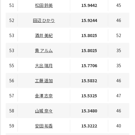
51
松田 鈴英
15.9442
45
52
田辺 ひかり
15.9244
46
53
酒井 美紀
15.8025
52
53
黄 アルム
15.8025
35
55
大出 瑞月
15.7706
35
56
工藤 遥加
15.5832
46
57
金澤 志奈
15.5325
47
58
山城 奈々
15.3480
46
59
安田 祐香
15.3222
40