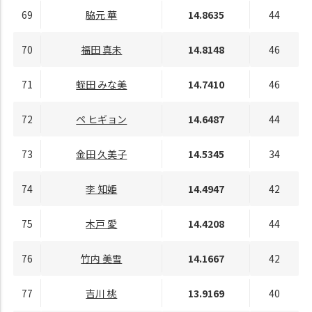
69
脇元 華
14.8635
44
70
福田 真未
14.8148
46
71
蛭田 みな美
14.7410
46
72
ペ ヒギョン
14.6487
44
73
金田 久美子
14.5345
34
74
李 知姫
14.4947
42
75
木戸 愛
14.4208
44
76
竹内 美雪
14.1667
42
77
吉川 桃
13.9169
40