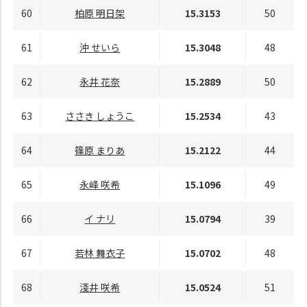
60
柏原 明日架
15.3153
50
61
沖 せいら
15.3048
48
62
永井 花奈
15.2889
50
63
ささき しょうこ
15.2534
43
64
篠原 まりあ
15.2122
44
65
永峰 咲希
15.1096
49
66
イ ナリ
15.0794
39
67
若林 舞衣子
15.0702
48
68
淺井 咲希
15.0524
51