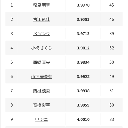
1
稲見 萌寧
3.9370
45
2
古江 彩佳
3.9581
46
3
ペ ソンウ
3.9713
39
4
小祝 さくら
3.9812
52
5
西郷 真央
3.9834
50
6
山下 美夢有
3.9928
49
7
西村 優菜
3.9938
51
8
高橋 彩華
3.9955
50
9
申 ジエ
4.0010
33