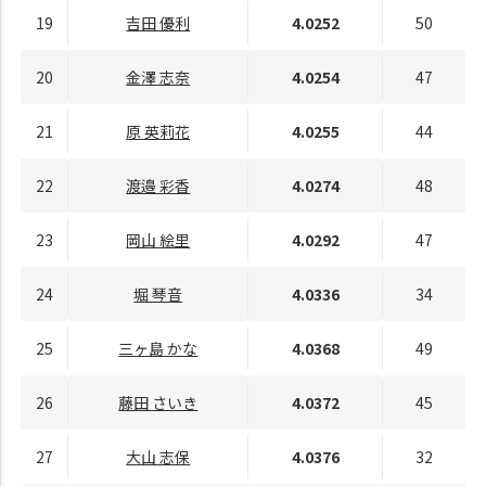
19
吉田 優利
4.0252
50
20
金澤 志奈
4.0254
47
21
原 英莉花
4.0255
44
22
渡邉 彩香
4.0274
48
23
岡山 絵里
4.0292
47
24
堀 琴音
4.0336
34
25
三ヶ島 かな
4.0368
49
26
藤田 さいき
4.0372
45
27
大山 志保
4.0376
32