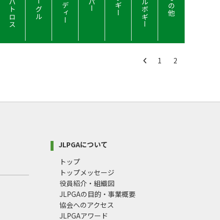
アルバトロス
ダブルボギー
バーディー
イーグル
ボギー
その他
パー
1
2
JLPGAについて
トップ
トップメッセージ
役員紹介・組織図
JLPGAの目的・事業概要
協会へのアクセス
JLPGAアワード