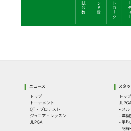
平均ストローク
平均バーデ
出場試合数
ラウンド数
ニュース
スタッ
トップ
トッ
トーナメント
JLP
QT・プロテスト
- メ
ジュニア・レッスン
- 年
JLPGA
- 平
- 記