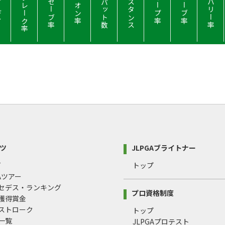
ィー
パーブレーク率
パーセーブ率
平均パット数
ディスタンス
リカバリー率
パーオン率
Ｆキープ率
Ｓセーブ率
ツ
JLPGAブライトナー
プ
トップ
GAツアー
ルセデス・ランキング
プロ資格制度
間獲得賞金
均ストローク
トップ
録一覧
JLPGAプロテスト