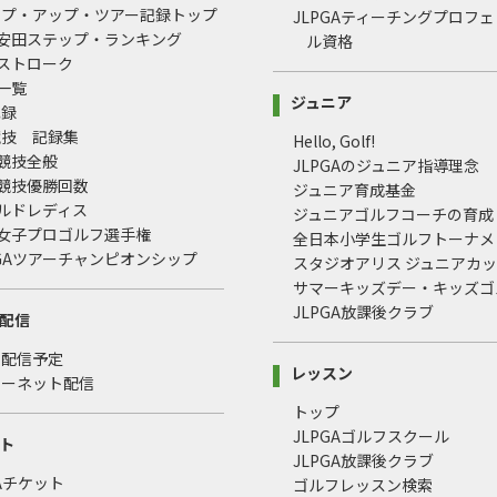
ップ・アップ・ツアー記録トップ
JLPGAティーチングプロフ
治安田ステップ・ランキング
ル資格
均ストローク
録一覧
ジュニア
記録
競技 記録集
Hello, Golf!
式競技全般
JLPGAのジュニア指導理念
式競技優勝回数
ジュニア育成基金
ールドレディス
ジュニアゴルフコーチの育成
本女子プロゴルフ選手権
全日本小学生ゴルフトーナメ
LPGAツアーチャンピオンシップ
スタジオアリス ジュニアカ
サマーキッズデー・キッズゴ
JLPGA放課後クラブ
配信
・配信予定
レッスン
ターネット配信
トップ
JLPGAゴルフスクール
ト
JLPGA放課後クラブ
GAチケット
ゴルフレッスン検索