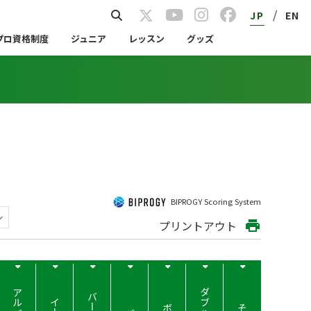
/
JP
EN
プロ資格制度
ジュニア
レッスン
グッズ
BIPROGY Scoring System
プリントアウト
print