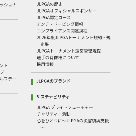
JLPGAの歴史
ェッショナ
JLPGAオフィシャルスポンサー
JLPGA認定コース
アンチ・ドーピング情報
コンプライアンス関連規程
2026年度JLPGAトーナメント規約・規
定集
JLPGAトーナメント運営管理規程
選手の肖像権について
採用情報
ント
ップ
ルフデー
JLPGAのブランド
サステナビリティ
JLPGA ブライトフューチャー
チャリティー活動
心をひとつに～JLPGAの災害復興支援
～