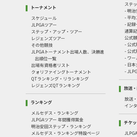
ステ
トーナメント
- 明
- 平
スケジュール
- 記
JLPGAツアー
通算
ステップ・アップ・ツアー
公式
レジェンズツアー
- 公
その他競技
- 公
JLPGAトーナメント出場人数、決勝進
- ワ
出順位一覧
- 日
出場有資格者リスト
- J
クォリファイングトーナメント
QTランキング・リランキング
レジェンズQTランキング
放送・
放送
ランキング
イン
メルセデス・ランキング
JLPGAツアー 年間獲得賞金
チケッ
明治安田ステップ・ランキング
メルセデス・ランキング特設ページ
JLP