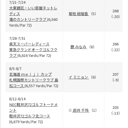
7/21-7/24
大東建託・いい部屋ネットレ
268
ディス
菊地 絵理香
（5）
（-20）
滝のカントリークラブ
(6,560
Yards/Par 72)
7/28-7/31
楽天スーパーレディース
266
勝 みなみ
（6）
東急グランドオークゴルフク
（-22）
ラブ
(6,616 Yards/Par 72)
8/5-8/7
北海道 ｍｅｉｊｉ カップ
207
イ ミニョン
（6）
札幌国際カントリークラブ 島
（-9）
松コース
(6,557 Yards/Par 72)
8/12-8/14
NEC軽井沢72ゴルフトーナメ
203
ント
☆
岩井 千怜
（1）
（-13）
軽井沢72ゴルフ北コース
(6,679 Yards/Par 72)