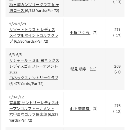
（-13）
袖ヶ浦カンツリークラブ 袖ヶ
浦コース
(6,713 Yards/Par 72)
5/26-5/29
リゾートトラスト レディス
271
小祝 さくら
（7）
メイプルポイントゴルフクラ
（-17）
ブ
(6,580 Yards/Par 72)
6/3-6/5
リシャール・ミル ヨネックス
レディスゴルフトーナメント
209
稲見 萌寧
（11）
2022
（-7）
ヨネックスカントリークラブ
(6,475 Yards/Par 72)
6/9-6/12
宮里藍 サントリーレディスオ
276
ープンゴルフトーナメント
山下 美夢有
（3）
（-12）
六甲国際ゴルフ倶楽部
(6,527
Yards/Par 72)