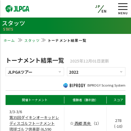
JP
EN
スタッツ
STATS
ホーム
スタッツ
トーナメント結果一覧
トーナメント結果一覧
2025年12月01日更新
BIPROGY Scoring System
開催トーナメント
優勝者（勝利数）
スコア
3/3-3/6
第35回ダイキンオーキッドレ
278
ディスゴルフトーナメント
☆
西郷 真央
（1）
（-10）
琉球ゴルフ倶楽部
(6,590