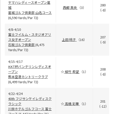
ヤマハレディースオープン葛
280
城
西郷 真央
（3）
（-8）
葛城ゴルフ倶楽部 山名コース
(6,590 Yards/Par 72)
4/8-4/10
富士フイルム・スタジオアリ
207
ス女子オープン
上田 桃子
（16）
（-9）
石坂ゴルフ倶楽部
(6,475
Yards/Par 72)
4/15-4/17
KKT杯バンテリンレディスオ
208
ープン
☆
植竹 希望
（1）
（-8）
熊本空港カントリークラブ
(6,499 Yards/Par 72)
4/22-4/24
40th フジサンケイレディスク
201
ラシック
☆
高橋 彩華
（1）
（-12）
川奈ホテルゴルフコース 富士
コース
(6,447 Yards/Par 71)