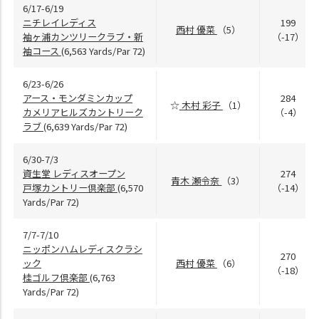
6/17-6/19
ニチレイレディス
199
西村 優菜
（5）
袖ヶ浦カンツリークラブ・新
（-17）
袖コース
(6,563 Yards/Par 72)
6/23-6/26
アース・モンダミンカップ
284
☆
木村 彩子
（1）
カメリアヒルズカントリーク
（-4）
ラブ
(6,639 Yards/Par 72)
6/30-7/3
資生堂 レディスオープン
274
青木 瀬令奈
（3）
戸塚カントリー倶楽部
(6,570
（-14）
Yards/Par 72)
7/7-7/10
ニッポンハムレディスクラシ
270
ック
西村 優菜
（6）
（-18）
桂ゴルフ倶楽部
(6,763
Yards/Par 72)