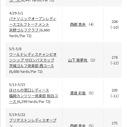
4/29-5/1
パナソニックオープンレディ
206
ースゴルフトーナメント
西郷 真央
（4）
（-10）
浜野ゴルフクラブ
(6,660
Yards/Par 72)
5/5-5/8
ワールドレディスチャンピオ
276
ンシップ サロンパスカップ
山下 美夢有
（2）
（-12）
茨城ゴルフ倶楽部 西コース
(6,680 Yards/Par 72)
5/13-5/15
ほけんの窓口レディース
205
渡邉 彩香
（5）
福岡カンツリー倶楽部 和白コ
（-11）
ース
(6,299 Yards/Par 72)
5/19-5/22
ブリヂストンレディスオープ
275
ン
西郷 真央
（5）