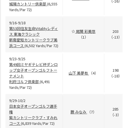
（-16）
城陽カントリー倶楽部
(6,555
Yards/Par 72)
9/16-9/18
第53回住友生命Vitalityレディ
☆
尾関 彩美悠
203
ス 東海クラシック
（1）
（-13）
新南愛知カントリークラブ美
浜コース
(6,502 Yards/Par 72)
9/23-9/25
第49回ミヤギテレビ杯ダンロ
ップ女子オープンゴルフトー
198
山下 美夢有
（4）
ナメント
（-18）
利府ゴルフ倶楽部
(6,491
Yards/Par 72)
9/29-10/2
日本女子オープンゴルフ選手
285
権
勝 みなみ
（7）
（-3）
紫カントリークラブ・すみれ
コース
(6,839 Yards/Par 72)