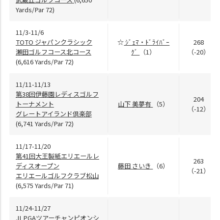
Yards/Par 72)
11/3-11/6
TOTO ジャパンクラシック
☆
ｼﾞｪﾏ・ﾄﾞﾗｲﾊﾞｰ
268
瀬田ゴルフコース北コース
ｸﾞ
（1）
（-20）
(6,616 Yards/Par 72)
11/11-11/13
第38回伊藤園レディスゴルフ
204
トーナメント
山下 美夢有
（5）
（-12）
グレートアイランド倶楽部
(6,741 Yards/Par 72)
11/17-11/20
第41回大王製紙エリエールレ
263
ディスオープン
藤田 さいき
（6）
（-21）
エリエールゴルフクラブ松山
(6,575 Yards/Par 71)
11/24-11/27
JLPGAツアーチャンピオンシ