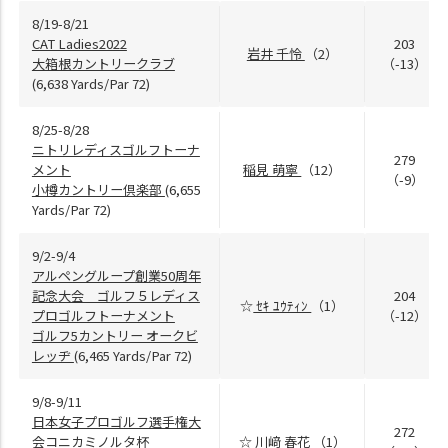
8/19-8/21
CAT Ladies2022
203
岩井 千怜
（2）
大箱根カントリークラブ
（-13）
(6,638 Yards/Par 72)
8/25-8/28
ニトリレディスゴルフトーナ
279
メント
稲見 萌寧
（12）
（-9）
小樽カントリー倶楽部
(6,655
Yards/Par 72)
9/2-9/4
アルペングループ創業50周年
記念大会 ゴルフ５レディス
204
☆
ｾｷ ﾕｳﾃｨﾝ
（1）
プロゴルフトーナメント
（-12）
ゴルフ5カントリー オークビ
レッヂ
(6,465 Yards/Par 72)
9/8-9/11
日本女子プロゴルフ選手権大
272
会コニカミノルタ杯
☆
川﨑 春花
（1）