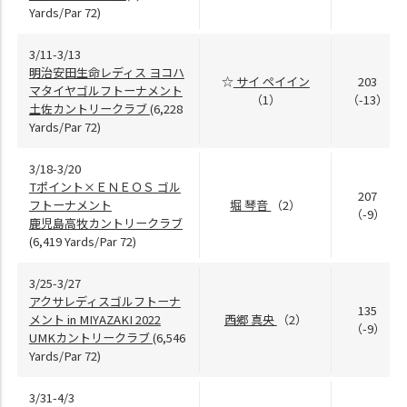
Yards/Par 72)
3/11-3/13
明治安田生命レディス ヨコハ
☆
サイ ペイイン
203
マタイヤゴルフトーナメント
（1）
（-13）
土佐カントリークラブ
(6,228
Yards/Par 72)
3/18-3/20
Tポイント×ＥＮＥＯＳ ゴル
207
フトーナメント
堀 琴音
（2）
（-9）
鹿児島高牧カントリークラブ
(6,419 Yards/Par 72)
3/25-3/27
アクサレディスゴルフトーナ
135
メント in MIYAZAKI 2022
西郷 真央
（2）
（-9）
UMKカントリークラブ
(6,546
Yards/Par 72)
3/31-4/3