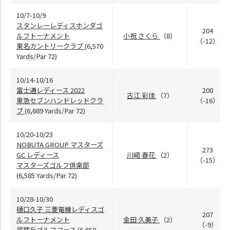
10/7-10/9
スタンレーレディスホンダゴ
204
ルフトーナメント
小祝 さくら
（8）
（-12）
東名カントリークラブ
(6,570
Yards/Par 72)
10/14-10/16
富士通レディース 2022
200
古江 彩佳
（7）
東急セブンハンドレッドクラ
（-16）
ブ
(6,689 Yards/Par 72)
10/20-10/23
NOBUTA GROUP マスターズ
273
GC レディース
川﨑 春花
（2）
（-15）
マスターズゴルフ倶楽部
(6,585 Yards/Par 72)
10/28-10/30
樋口久子 三菱電機レディスゴ
207
ルフトーナメント
金田 久美子
（2）
（-9）
武蔵丘ゴルフコース
(6,650