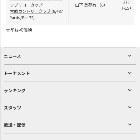
273
ップリコーカップ
山下 美夢有
（6）
（-15）
宮崎カントリークラブ
(6,487
Yards/Par 72)
☆印は初優勝
ニュース
トーナメント
ランキング
スタッツ
放送・配信