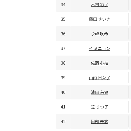
34
木村 彩子
35
藤田 さいき
36
永峰 咲希
37
イ ミニョン
38
佐藤 心結
39
山内 日菜子
40
濱田 茉優
41
笠 りつ子
42
阿部 未悠