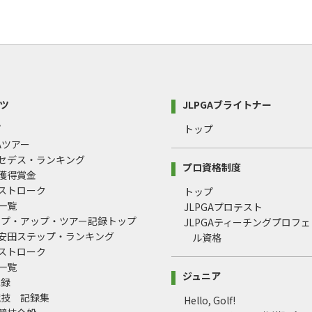
ツ
JLPGAブライトナー
プ
トップ
GAツアー
ルセデス・ランキング
プロ資格制度
間獲得賞金
均ストローク
トップ
録一覧
JLPGAプロテスト
ップ・アップ・ツアー記録トップ
JLPGAティーチングプロフ
治安田ステップ・ランキング
ル資格
均ストローク
録一覧
ジュニア
記録
競技 記録集
Hello, Golf!