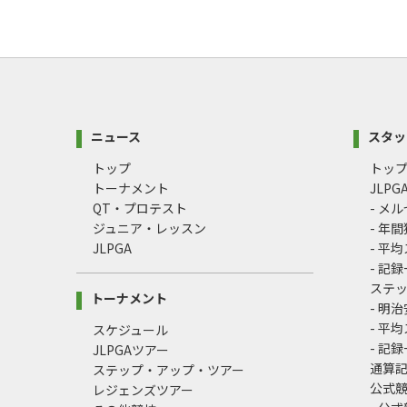
ニュース
スタッ
トップ
トッ
トーナメント
JLP
QT・プロテスト
- メ
ジュニア・レッスン
- 年
JLPGA
- 平
- 記
ステ
トーナメント
- 明
- 平
スケジュール
- 記
JLPGAツアー
通算
ステップ・アップ・ツアー
公式
レジェンズツアー