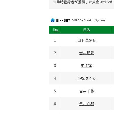
※臨時登録者が獲得した賞金はランキ
BIPROGY Scoring System
順位
氏名
1
山下 美夢有
2
岩井 明愛
3
申 ジエ
4
小祝 さくら
5
岩井 千怜
6
櫻井 心那