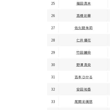
25
福田 真未
26
高橋 彩華
27
佐久間 朱莉
28
仁井 優花
29
竹田 麗央
30
野澤 真央
31
吉本 ひかる
32
安田 祐香
33
尾関 彩美悠