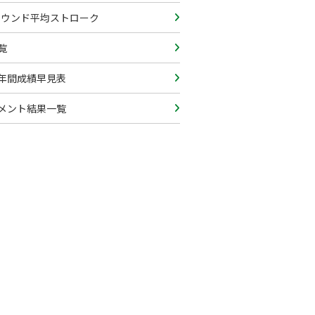
lラウンド平均ストローク
覧
年間成績早見表
メント結果一覧