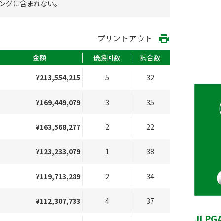
ングに含まれない。
プリントアウト
print
金額
優勝回数
試合数
¥213,554,215
5
32
¥169,449,079
3
35
¥163,568,277
2
22
¥123,233,079
1
38
¥119,713,289
2
34
¥112,307,733
4
37
JLP