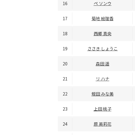
16
ペ ソンウ
17
菊地 絵理香
18
西郷 真央
19
ささき しょうこ
20
森田 遥
21
リ ハナ
22
蛭田 みな美
23
上田 桃子
24
原 英莉花