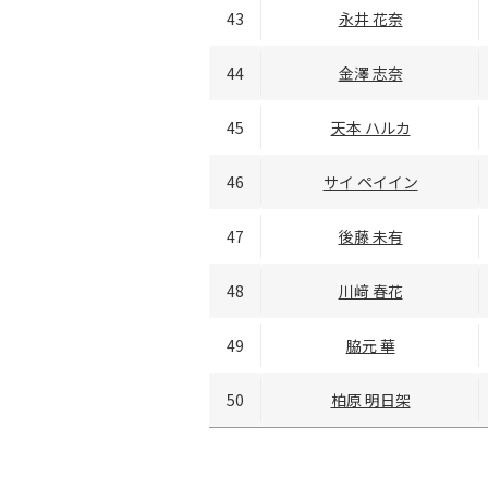
43
永井 花奈
44
金澤 志奈
45
天本 ハルカ
46
サイ ペイイン
47
後藤 未有
48
川﨑 春花
49
脇元 華
50
柏原 明日架