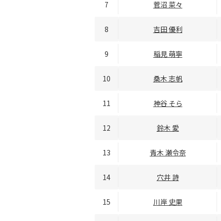
7
菅沼 菜々
8
吉田 優利
9
稲見 萌寧
10
桑木 志帆
11
神谷 そら
12
鈴木 愛
13
青木 瀬令奈
14
穴井 詩
15
川岸 史果