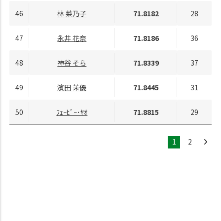
46
林 菜乃子
71.8182
28
47
永井 花奈
71.8186
36
48
神谷 そら
71.8339
37
49
濱田 茉優
71.8445
31
50
ﾌｪｰﾋﾞｰ･ﾔｵ
71.8815
29
1
2