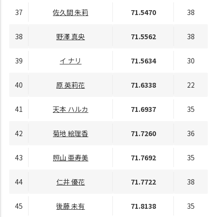
37
佐久間 朱莉
71.5470
38
38
野澤 真央
71.5562
38
39
イ ナリ
71.5634
30
40
原 英莉花
71.6338
22
41
天本 ハルカ
71.6937
35
42
菊地 絵理香
71.7260
36
43
照山 亜寿美
71.7692
35
44
仁井 優花
71.7722
38
45
後藤 未有
71.8138
35