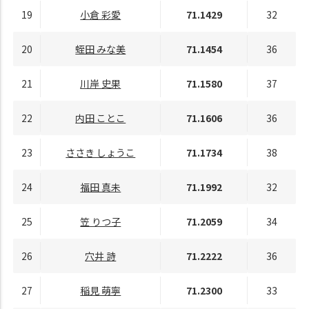
19
小倉 彩愛
71.1429
32
20
蛭田 みな美
71.1454
36
21
川岸 史果
71.1580
37
22
内田 ことこ
71.1606
36
23
ささき しょうこ
71.1734
38
24
福田 真未
71.1992
32
25
笠 りつ子
71.2059
34
26
穴井 詩
71.2222
36
27
稲見 萌寧
71.2300
33