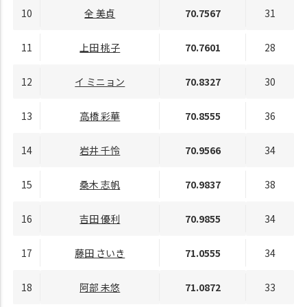
10
全 美貞
70.7567
31
11
上田 桃子
70.7601
28
12
イ ミニョン
70.8327
30
13
高橋 彩華
70.8555
36
14
岩井 千怜
70.9566
34
15
桑木 志帆
70.9837
38
16
吉田 優利
70.9855
34
17
藤田 さいき
71.0555
34
18
阿部 未悠
71.0872
33