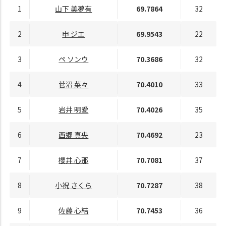
1
山下 美夢有
69.7864
32
2
申 ジエ
69.9543
22
3
ペ ソンウ
70.3686
32
4
菅沼 菜々
70.4010
33
5
岩井 明愛
70.4026
35
6
西郷 真央
70.4692
23
7
櫻井 心那
70.7081
37
8
小祝 さくら
70.7287
38
9
佐藤 心結
70.7453
36