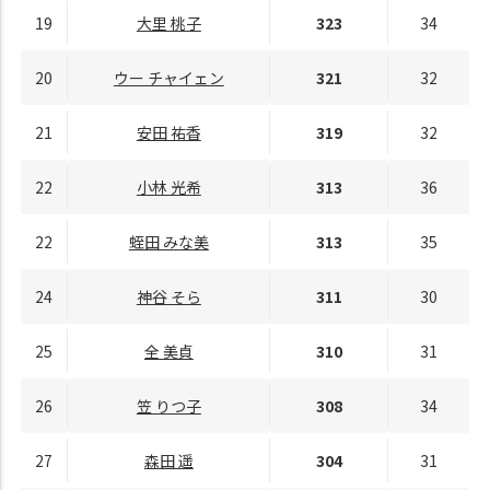
19
大里 桃子
323
34
20
ウー チャイェン
321
32
21
安田 祐香
319
32
22
小林 光希
313
36
22
蛭田 みな美
313
35
24
神谷 そら
311
30
25
全 美貞
310
31
26
笠 りつ子
308
34
27
森田 遥
304
31