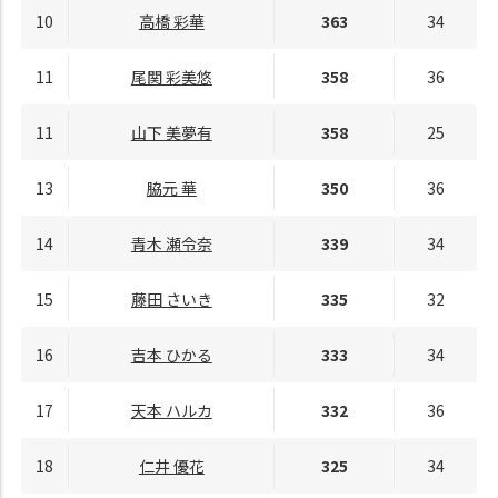
10
高橋 彩華
363
34
11
尾関 彩美悠
358
36
11
山下 美夢有
358
25
13
脇元 華
350
36
14
青木 瀬令奈
339
34
15
藤田 さいき
335
32
16
吉本 ひかる
333
34
17
天本 ハルカ
332
36
18
仁井 優花
325
34