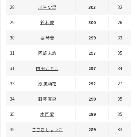
28
川岸 史果
303
32
29
鈴木 愛
300
26
30
堀 琴音
299
33
31
阿部 未悠
297
35
31
内田 ことこ
297
34
33
原 英莉花
292
27
34
野澤 真央
290
35
35
木戸 愛
289
35
35
ささき しょうこ
289
33