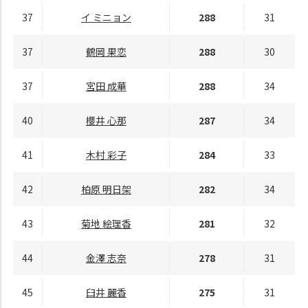
37
イ ミニョン
288
31
37
鶴岡 果恋
288
30
37
宮田 成華
288
34
40
櫻井 心那
287
34
41
木村 彩子
284
33
42
柏原 明日架
282
34
43
菊地 絵理香
281
32
44
金澤 志奈
278
31
45
臼井 麗香
275
31