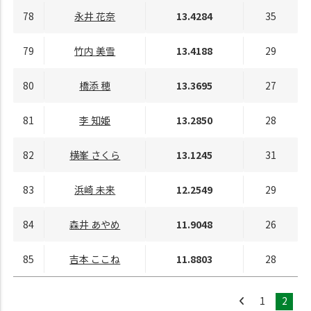
78
永井 花奈
13.4284
35
79
竹内 美雪
13.4188
29
80
橋添 穂
13.3695
27
81
李 知姫
13.2850
28
82
横峯 さくら
13.1245
31
83
浜崎 未来
12.2549
29
84
森井 あやめ
11.9048
26
85
吉本 ここね
11.8803
28
1
2