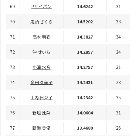
69
P.サイパン
14.6242
31
70
鬼頭 さくら
14.5202
33
71
高木 萌衣
14.3827
34
72
沖 せいら
14.2857
34
73
小滝 水音
14.2757
31
74
金田 久美子
14.2431
28
75
山内 日菜子
14.2342
35
76
新垣 比菜
14.0604
31
77
新海 美優
13.4680
26