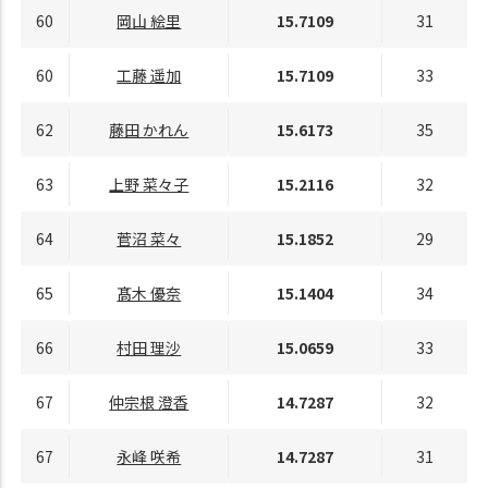
60
岡山 絵里
15.7109
31
60
工藤 遥加
15.7109
33
62
藤田 かれん
15.6173
35
63
上野 菜々子
15.2116
32
64
菅沼 菜々
15.1852
29
65
髙木 優奈
15.1404
34
66
村田 理沙
15.0659
33
67
仲宗根 澄香
14.7287
32
67
永峰 咲希
14.7287
31