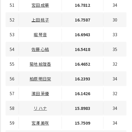
51
宮田 成華
16.7812
34
52
上田 桃子
16.7587
30
53
堀 琴音
16.6943
33
54
佐藤 心結
16.5418
35
55
菊地 絵理香
16.4652
32
56
柏原 明日架
16.2393
34
57
濱田 茉優
16.1426
32
58
リ ハナ
15.8983
34
59
宮澤 美咲
15.7509
34