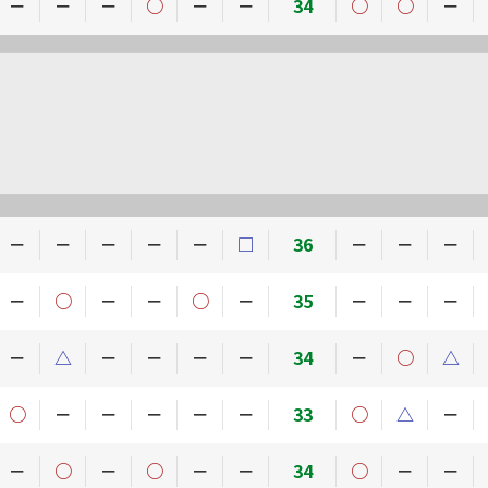
－
－
－
○
－
－
34
○
○
－
－
－
－
－
－
□
36
－
－
－
－
○
－
－
○
－
35
－
－
－
－
△
－
－
－
－
34
－
○
△
○
－
－
－
－
－
33
○
△
－
－
○
－
○
－
－
34
○
－
－