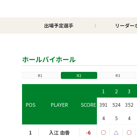
出場予定選手
リーダー
ホールバイホール
R1
R2
R3
1
2
3
POS
PLAYER
SCORE
391
524
352
4
5
4
1
入江 由香
-6
○
△
○