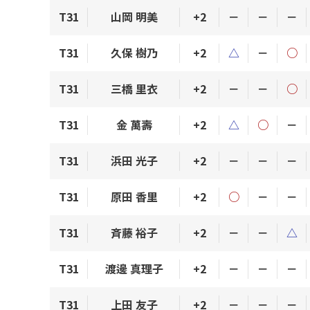
T31
山岡 明美
+2
－
－
－
T31
久保 樹乃
+2
△
－
○
T31
三橋 里衣
+2
－
－
○
T31
金 萬壽
+2
△
○
－
T31
浜田 光子
+2
－
－
－
T31
原田 香里
+2
○
－
－
T31
斉藤 裕子
+2
－
－
△
T31
渡邊 真理子
+2
－
－
－
T31
上田 友子
+2
－
－
－