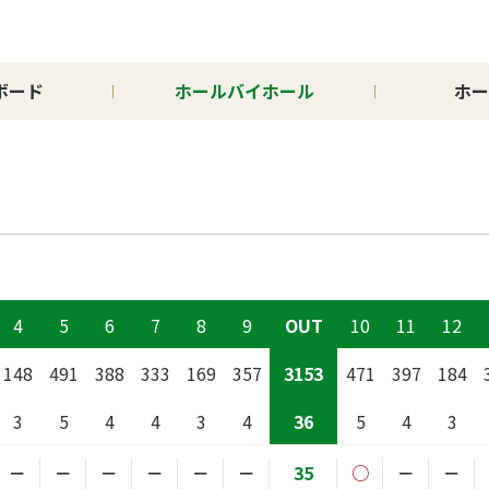
ボード
ホールバイホール
ホー
4
5
6
7
8
9
OUT
10
11
12
148
491
388
333
169
357
3153
471
397
184
3
5
4
4
3
4
36
5
4
3
－
－
－
－
－
－
35
○
－
－