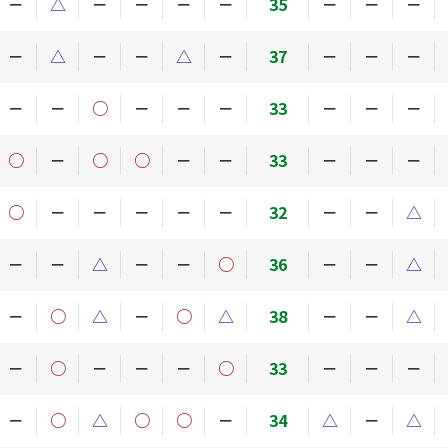
－
△
－
－
－
－
35
－
－
－
－
△
－
－
△
－
37
－
－
－
－
－
○
－
－
－
33
－
－
－
○
－
○
○
－
－
33
－
－
－
○
－
－
－
－
－
32
－
－
△
－
－
△
－
－
○
36
－
－
△
－
○
△
－
○
△
38
－
－
△
－
○
－
－
－
○
33
－
－
－
－
○
△
○
○
－
34
△
－
△