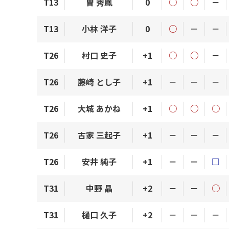
T13
曽 秀鳳
0
○
○
－
T13
小林 洋子
0
○
－
－
T26
村口 史子
+1
○
○
－
T26
藤崎 とし子
+1
－
－
－
T26
大城 あかね
+1
○
○
○
T26
古家 三起子
+1
－
－
－
T26
安井 純子
+1
－
－
□
T31
中野 晶
+2
－
－
○
T31
樋口 久子
+2
－
－
－