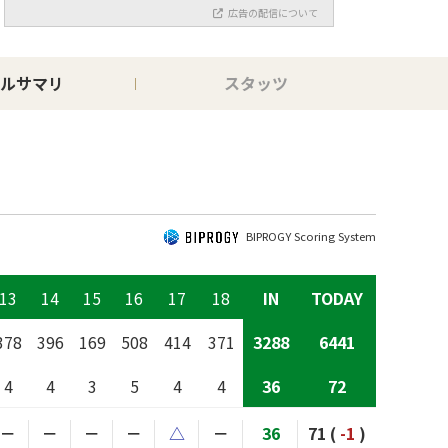
広告の配信について
ルサマリ
スタッツ
BIPROGY Scoring System
13
14
15
16
17
18
IN
TODAY
378
396
169
508
414
371
3288
6441
4
4
3
5
4
4
36
72
－
－
－
－
△
－
36
71 (
-1
)