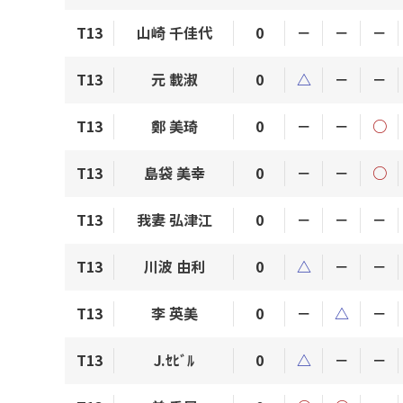
T13
山崎 千佳代
0
－
－
－
T13
元 載淑
0
△
－
－
T13
鄭 美琦
0
－
－
○
T13
島袋 美幸
0
－
－
○
T13
我妻 弘津江
0
－
－
－
T13
川波 由利
0
△
－
－
T13
李 英美
0
－
△
－
T13
J.ｾﾋﾞﾙ
0
△
－
－