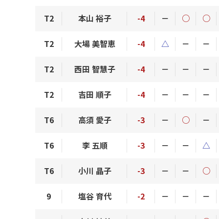
T2
本山 裕子
-4
－
○
○
T2
大場 美智恵
-4
△
－
－
T2
西田 智慧子
-4
－
－
－
T2
吉田 順子
-4
－
－
－
T6
高須 愛子
-3
－
○
－
T6
李 五順
-3
－
－
△
T6
小川 晶子
-3
－
－
○
9
塩谷 育代
-2
－
－
－