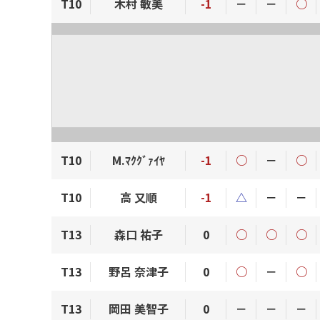
T10
木村 敏美
-1
－
－
○
T10
M.ﾏｸｸﾞｧｲﾔ
-1
○
－
○
T10
高 又順
-1
△
－
－
T13
森口 祐子
0
○
○
○
T13
野呂 奈津子
0
○
－
○
T13
岡田 美智子
0
－
－
－