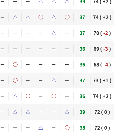
－
－
－
△
△
△
39
74 (
+2
)
－
△
△
○
△
○
37
74 (
+2
)
－
－
－
－
△
－
37
70 (
-2
)
－
－
－
－
－
－
36
69 (
-3
)
－
○
－
－
－
－
36
68 (
-4
)
－
○
－
－
△
－
37
73 (
+1
)
－
△
○
－
○
－
36
74 (
+2
)
－
△
△
－
－
△
39
72 (
0
)
－
－
－
△
－
○
38
72 (
0
)