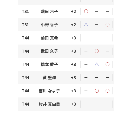
T31
磯田 京子
+2
○
－
－
T31
小野 香子
+2
△
－
○
T44
前田 真希
+3
－
－
－
T44
武田 久子
+3
－
○
－
T44
橋本 愛子
+3
－
△
○
T44
黄 璧洵
+3
－
－
－
T44
吉川 なよ子
+3
－
○
○
T44
村井 真由美
+3
－
－
－