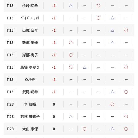
T15
永峰 咲希
-1
△
－
○
－
－
T15
ﾍﾞｲﾌﾞ・ﾘｭｳ
-1
－
－
○
△
－
T15
山城 奈々
-1
－
－
－
△
○
T15
新海 美優
-1
○
－
－
△
－
T15
岸部 桃子
-1
○
－
－
－
－
T15
馬場 ゆかり
-1
○
△
－
－
○
T15
O.ｻﾀﾔ
-1
－
－
－
－
－
T15
武尾 咲希
-1
－
－
－
△
○
T28
李 知姫
0
－
－
－
○
－
T28
若林 舞衣子
0
△
－
－
－
○
T28
大山 志保
0
－
○
－
△
○