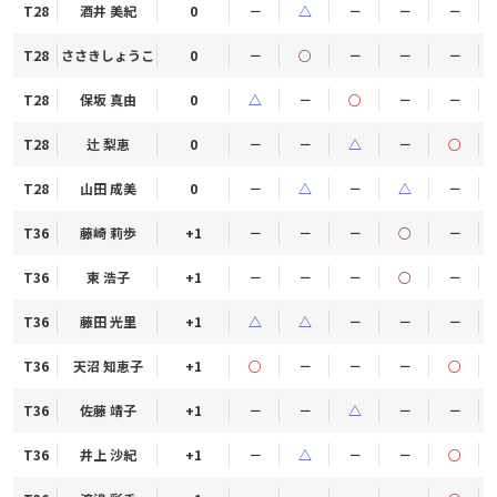
T28
酒井 美紀
0
－
△
－
－
－
T28
ささきしょうこ
0
－
○
－
－
－
T28
保坂 真由
0
△
－
○
－
－
T28
辻 梨恵
0
－
－
△
－
○
T28
山田 成美
0
－
△
－
△
－
T36
藤崎 莉歩
+1
－
－
－
○
－
T36
東 浩子
+1
－
－
－
○
－
T36
藤田 光里
+1
△
△
－
－
－
T36
天沼 知恵子
+1
○
－
－
－
○
T36
佐藤 靖子
+1
－
－
△
－
－
T36
井上 沙紀
+1
－
△
－
－
○