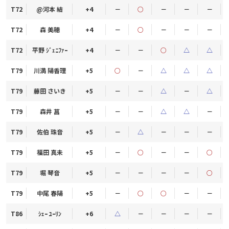
T72
@河本 結
+4
－
○
－
－
－
T72
森 美穂
+4
－
○
－
－
－
T72
平野 ｼﾞｪﾆﾌｧｰ
+4
－
－
○
△
△
T79
川満 陽香理
+5
○
－
△
△
△
T79
藤田 さいき
+5
－
－
△
－
△
T79
森井 菖
+5
－
－
△
△
－
T79
佐伯 珠音
+5
－
△
－
－
－
T79
福田 真未
+5
－
○
－
－
○
T79
堀 琴音
+5
－
－
－
－
○
T79
中尾 春陽
+5
－
○
○
－
－
T86
ｼｪｰ ﾕｰﾘﾝ
+6
△
－
－
－
－