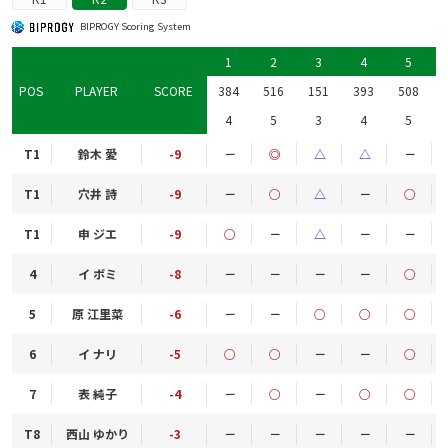
BIPROGY Scoring System
1
2
3
4
5
POS
PLAYER
SCORE
384
516
151
393
508
4
5
3
4
5
T1
鈴木 愛
-9
－
◎
△
△
－
T1
穴井 詩
-9
－
○
△
－
○
T1
申 ジエ
-9
○
－
△
－
－
4
イ ボミ
-8
－
－
－
－
○
5
原 江里菜
-6
－
－
○
○
○
6
イ ナリ
-5
○
○
－
－
○
7
表 純子
-4
－
○
－
○
○
T8
西山 ゆかり
-3
－
－
－
－
－