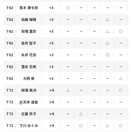
T62
青木 瀬令奈
+3
○
－
－
－
－
T62
佐藤 耀穗
+3
－
－
－
△
－
T62
岩橋 里衣
+3
－
－
－
△
○
T62
金井 智子
+3
－
－
－
△
－
T62
永井 花奈
+3
－
－
－
□
－
T62
豊永 志帆
+3
－
－
－
－
－
T62
大西 葵
+3
－
－
－
－
△
T72
柳澤 美冴
+4
△
－
－
－
○
T72
@天本 遥香
+4
－
－
－
－
－
T72
古屋 京子
+4
－
△
－
－
－
T72
下川 めぐみ
+4
－
○
－
△
○