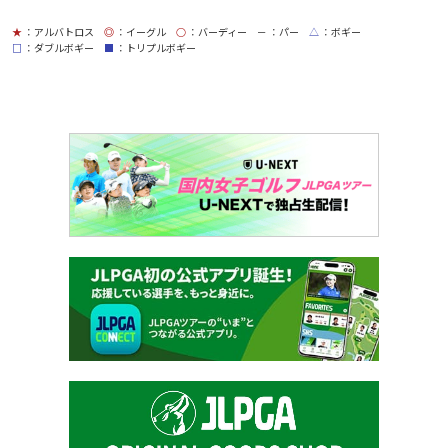
★
：アルバトロス
◎
：イーグル
○
：バーディー
－
：パー
△
：ボギー
□
：ダブルボギー
■
：トリプルボギー