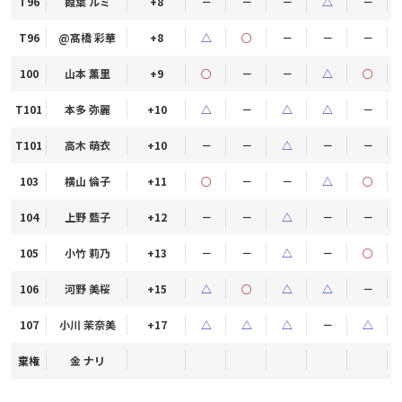
T96
葭葉 ルミ
+8
－
－
－
△
－
T96
@髙橋 彩華
+8
△
○
－
－
－
100
山本 薫里
+9
○
－
－
△
○
T101
本多 弥麗
+10
△
－
△
△
－
T101
高木 萌衣
+10
－
－
△
－
－
103
横山 倫子
+11
○
－
－
△
○
104
上野 藍子
+12
－
－
△
－
－
105
小竹 莉乃
+13
－
－
△
－
○
106
河野 美桜
+15
△
○
△
△
－
107
小川 茉奈美
+17
△
△
△
－
△
棄権
金 ナリ