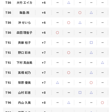
T86
大竹 エイカ
+6
－
△
－
－
－
T86
飯島 茜
+6
－
－
○
△
－
T86
沖 せいら
+6
－
○
△
－
－
T86
森田 理香子
+6
○
－
－
－
－
T91
斉藤 裕子
+7
－
－
－
□
－
T91
野口 彩未
+7
－
○
－
△
－
T91
下村 真由美
+7
－
－
－
－
△
T91
髙橋 紀乃
+7
－
○
－
△
－
T91
笹原 優美
+7
△
－
－
○
－
T96
山村 彩恵
+8
－
－
□
△
－
T96
内山 久美
+8
－
△
－
－
○