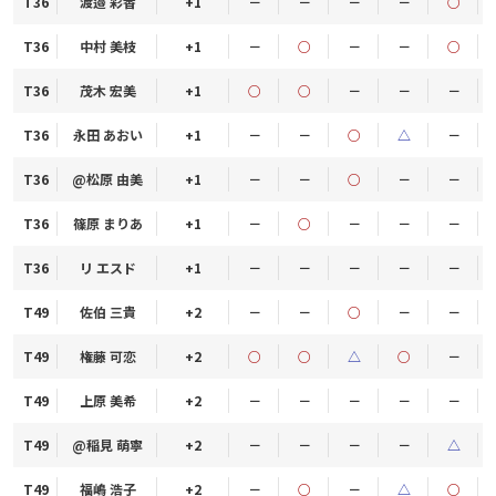
T36
渡邉 彩香
+1
－
－
－
－
○
T36
中村 美枝
+1
－
○
－
－
○
T36
茂木 宏美
+1
○
○
－
－
－
T36
永田 あおい
+1
－
－
○
△
－
T36
@松原 由美
+1
－
－
○
－
－
T36
篠原 まりあ
+1
－
○
－
－
－
T36
リ エスド
+1
－
－
－
－
－
T49
佐伯 三貴
+2
－
－
○
－
－
T49
権藤 可恋
+2
○
○
△
○
－
T49
上原 美希
+2
－
－
－
－
－
T49
@稲見 萌寧
+2
－
－
－
－
△
T49
福嶋 浩子
+2
－
○
－
△
○