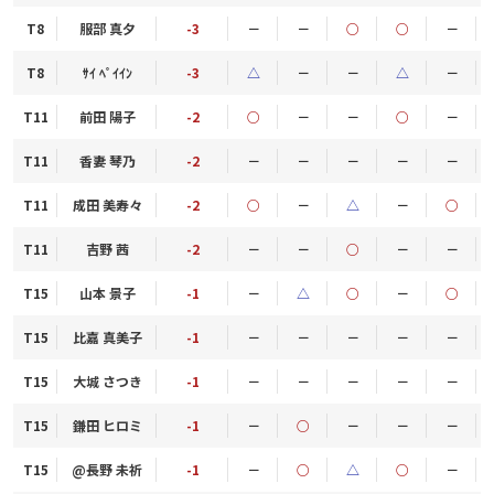
T8
服部 真夕
-3
－
－
○
○
－
T8
ｻｲ ﾍﾟｲｲﾝ
-3
△
－
－
△
－
T11
前田 陽子
-2
○
－
－
○
－
T11
香妻 琴乃
-2
－
－
－
－
－
T11
成田 美寿々
-2
○
－
△
－
○
T11
吉野 茜
-2
－
－
○
－
－
T15
山本 景子
-1
－
△
○
－
○
T15
比嘉 真美子
-1
－
－
－
－
－
T15
大城 さつき
-1
－
－
－
－
－
T15
鎌田 ヒロミ
-1
－
○
－
－
－
T15
@長野 未祈
-1
－
○
△
○
－