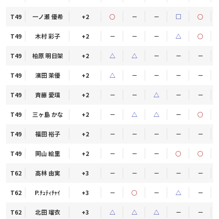
T49
一ノ瀬 優希
+2
○
－
－
□
○
T49
木村 彩子
+2
－
－
－
△
○
T49
柏原 明日架
+2
△
△
－
－
－
T49
濱田 茉優
+2
△
－
－
－
－
T49
斉藤 愛璃
+2
－
－
△
－
－
T49
三ヶ島 かな
+2
－
△
△
－
○
T49
福田 裕子
+2
－
－
－
－
－
T49
岡山 絵里
+2
－
－
－
○
○
T62
高林 由実
+3
－
－
－
－
－
T62
P.ﾁｭﾃｨﾁｬｲ
+3
－
○
－
△
－
T62
北田 瑠衣
+3
△
△
△
－
－