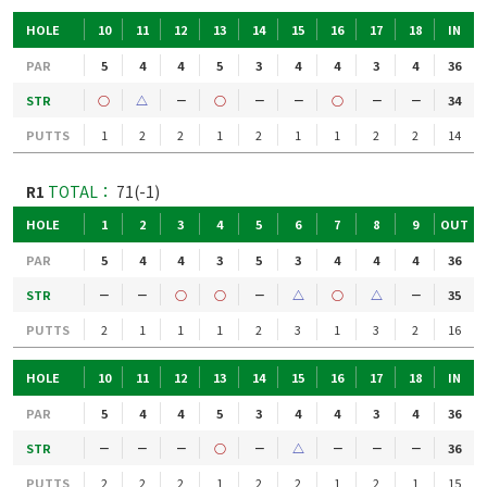
HOLE
10
11
12
13
14
15
16
17
18
IN
PAR
5
4
4
5
3
4
4
3
4
36
STR
○
△
－
○
－
－
○
－
－
34
PUTTS
1
2
2
1
2
1
1
2
2
14
R1
TOTAL：
71(-1)
HOLE
1
2
3
4
5
6
7
8
9
OUT
PAR
5
4
4
3
5
3
4
4
4
36
STR
－
－
○
○
－
△
○
△
－
35
PUTTS
2
1
1
1
2
3
1
3
2
16
HOLE
10
11
12
13
14
15
16
17
18
IN
PAR
5
4
4
5
3
4
4
3
4
36
STR
－
－
－
○
－
△
－
－
－
36
PUTTS
2
2
2
1
2
2
1
2
1
15