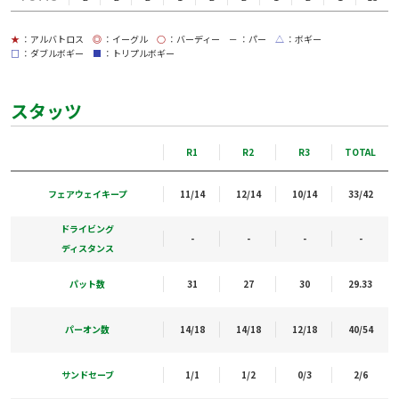
★
：アルバトロス
◎
：イーグル
○
：バーディー
－
：パー
△
：ボギー
□
：ダブルボギー
■
：トリプルボギー
スタッツ
R1
R2
R3
TOTAL
フェアウェイキープ
11/14
12/14
10/14
33/42
ドライビング
-
-
-
-
ディスタンス
パット数
31
27
30
29.33
パーオン数
14/18
14/18
12/18
40/54
サンドセーブ
1/1
1/2
0/3
2/6