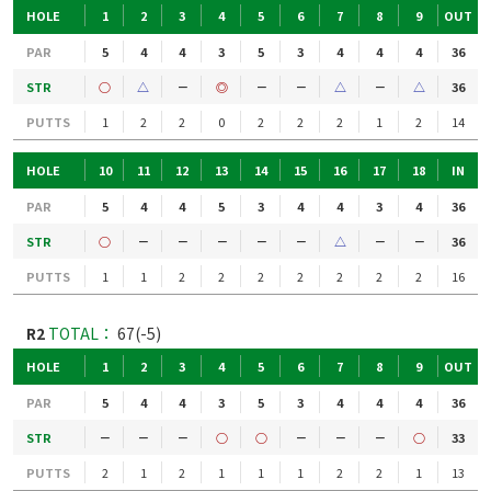
HOLE
1
2
3
4
5
6
7
8
9
OUT
PAR
5
4
4
3
5
3
4
4
4
36
STR
○
△
－
◎
－
－
△
－
△
36
PUTTS
1
2
2
0
2
2
2
1
2
14
HOLE
10
11
12
13
14
15
16
17
18
IN
PAR
5
4
4
5
3
4
4
3
4
36
STR
○
－
－
－
－
－
△
－
－
36
PUTTS
1
1
2
2
2
2
2
2
2
16
R2
TOTAL：
67(-5)
HOLE
1
2
3
4
5
6
7
8
9
OUT
PAR
5
4
4
3
5
3
4
4
4
36
STR
－
－
－
○
○
－
－
－
○
33
PUTTS
2
1
2
1
1
1
2
2
1
13