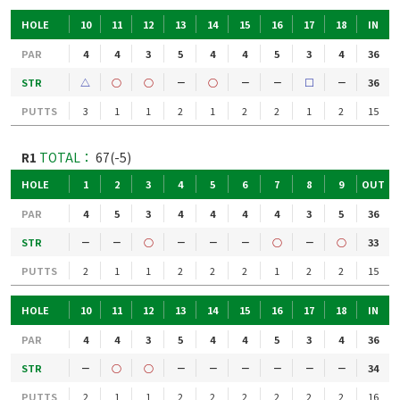
HOLE
10
11
12
13
14
15
16
17
18
IN
PAR
4
4
3
5
4
4
5
3
4
36
STR
△
○
○
－
○
－
－
□
－
36
PUTTS
3
1
1
2
1
2
2
1
2
15
R1
TOTAL：
67(-5)
HOLE
1
2
3
4
5
6
7
8
9
OUT
PAR
4
5
3
4
4
4
4
3
5
36
STR
－
－
○
－
－
－
○
－
○
33
PUTTS
2
1
1
2
2
2
1
2
2
15
HOLE
10
11
12
13
14
15
16
17
18
IN
PAR
4
4
3
5
4
4
5
3
4
36
STR
－
○
○
－
－
－
－
－
－
34
PUTTS
2
1
1
2
2
2
2
2
2
16