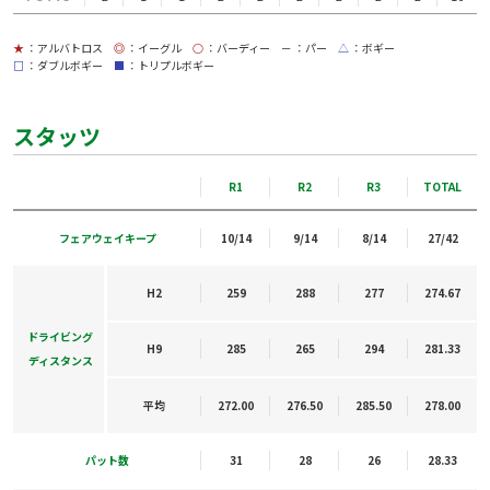
★
：アルバトロス
◎
：イーグル
○
：バーディー
－
：パー
△
：ボギー
□
：ダブルボギー
■
：トリプルボギー
スタッツ
R1
R2
R3
TOTAL
フェアウェイキープ
10/14
9/14
8/14
27/42
H2
259
288
277
274.67
ドライビング
H9
285
265
294
281.33
ディスタンス
平均
272.00
276.50
285.50
278.00
パット数
31
28
26
28.33