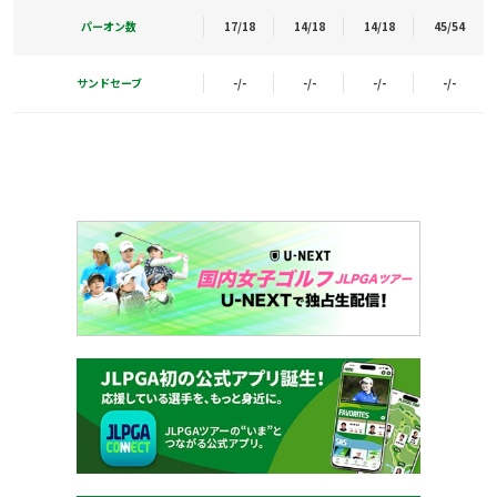
パーオン数
17/18
14/18
14/18
45/54
サンドセーブ
-/-
-/-
-/-
-/-