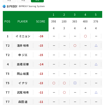
BIPROGY Scoring System
1
2
3
4
5
POS
PLAYER
SCORE
398
180
365
400
376
4
3
4
4
4
1
イ ミニョン
-16
－
－
－
○
－
T2
淺井 咲希
-15
－
－
○
－
△
T2
申 ジエ
-15
－
－
－
－
－
4
高橋 彩華
-14
－
－
－
－
△
T5
岡山 絵里
-13
－
－
－
－
－
T5
イ ナリ
-13
○
○
□
－
－
T7
武尾 咲希
-11
－
○
－
－
△
T7
森田 遥
-11
－
－
－
－
－