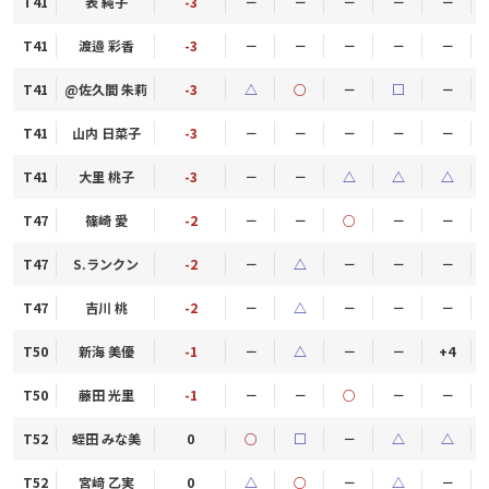
T41
表 純子
-3
－
－
－
－
－
T41
渡邉 彩香
-3
－
－
－
－
－
T41
@佐久間 朱莉
-3
△
○
－
□
－
T41
山内 日菜子
-3
－
－
－
－
－
T41
大里 桃子
-3
－
－
△
△
△
T47
篠崎 愛
-2
－
－
○
－
－
T47
S.ランクン
-2
－
△
－
－
－
T47
吉川 桃
-2
－
△
－
－
－
T50
新海 美優
-1
－
△
－
－
+4
T50
藤田 光里
-1
－
－
○
－
－
T52
蛭田 みな美
0
○
□
－
△
△
T52
宮﨑 乙実
0
△
○
－
△
－