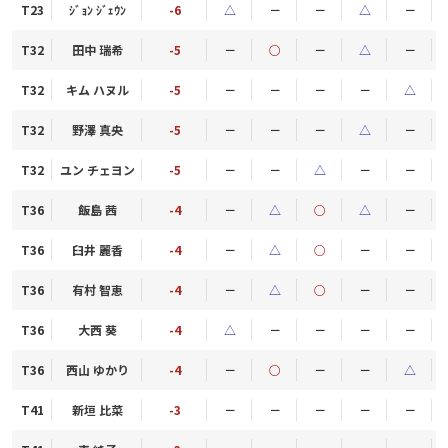
T23
ｼﾞｮﾝ ｼﾞｪｳﾝ
-6
△
－
－
△
－
T32
田中 瑞希
-5
－
○
－
△
－
T32
キム ハヌル
-5
－
－
－
－
△
T32
野澤 真央
-5
－
－
－
△
－
T32
ユン チェヨン
-5
－
－
△
－
－
T36
飯島 茜
-4
－
△
○
△
－
T36
臼井 麗香
-4
－
△
○
－
－
T36
有村 智恵
-4
－
△
○
－
－
T36
大西 葵
-4
△
－
－
－
－
T36
西山 ゆかり
-4
－
○
－
－
△
T41
新垣 比菜
-3
－
－
－
－
－