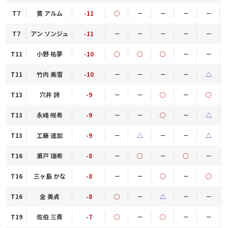
T7
黄 アルム
-11
○
－
－
－
－
T7
アン ソンジュ
-11
－
－
－
－
－
T11
小野 祐夢
-10
○
○
○
－
－
T11
竹内 美雪
-10
－
－
－
－
△
T13
穴井 詩
-9
－
－
○
－
○
T13
永峰 咲希
-9
－
－
○
－
△
T13
工藤 遥加
-9
－
△
－
－
△
T16
瀬戸 瑞希
-8
－
○
－
○
－
T16
三ヶ島 かな
-8
－
－
○
－
○
T16
全 美貞
-8
○
－
△
－
－
T19
佐伯 三貴
-7
○
－
○
－
－