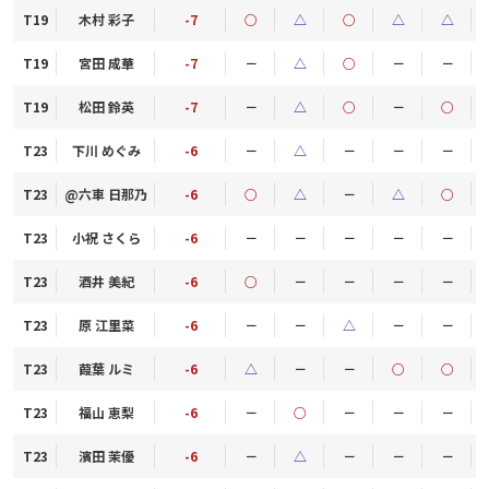
T19
木村 彩子
-7
○
△
○
△
△
T19
宮田 成華
-7
－
△
○
－
－
T19
松田 鈴英
-7
－
△
○
－
○
T23
下川 めぐみ
-6
－
△
－
－
－
T23
@六車 日那乃
-6
○
△
－
△
○
T23
小祝 さくら
-6
－
－
－
－
－
T23
酒井 美紀
-6
○
－
－
－
－
T23
原 江里菜
-6
－
－
△
－
－
T23
葭葉 ルミ
-6
△
－
－
○
○
T23
福山 恵梨
-6
－
○
－
－
－
T23
濱田 茉優
-6
－
△
－
－
－