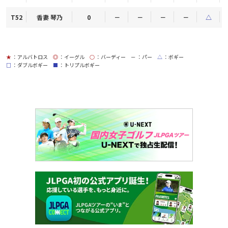
T52
香妻 琴乃
0
－
－
－
－
△
★
：アルバトロス
◎
：イーグル
○
：バーディー
－
：パー
△
：ボギー
□
：ダブルボギー
■
：トリプルボギー