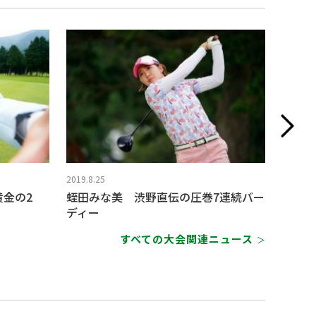
2019.8.25
2019.8.
黄金の2
蛭田みな美 渋野直伝の圧巻7連続バー
鈴木愛
ディー
すべての大会関連ニュース
＞