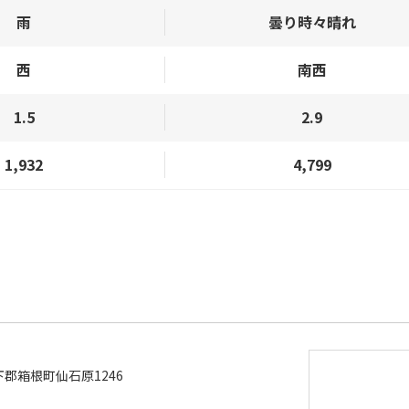
雨
曇り時々晴れ
西
南西
1.5
2.9
1,932
4,799
郡箱根町仙石原1246