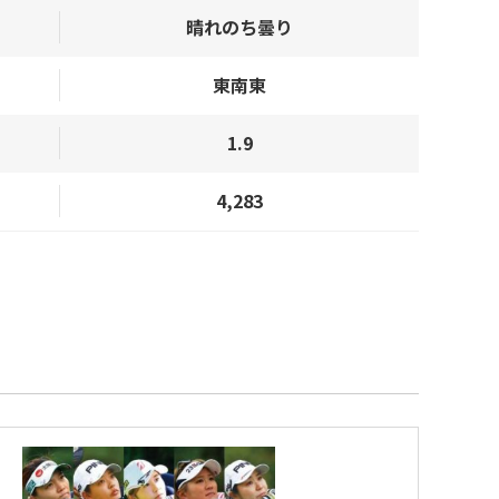
晴れのち曇り
東南東
1.9
4,283