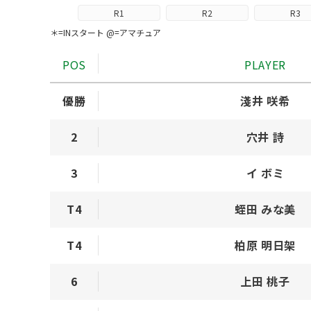
R1
R2
R3
＊=INスタート @=アマチュア
POS
PLAYER
優勝
淺井 咲希
2
穴井 詩
3
イ ボミ
T4
蛭田 みな美
T4
柏原 明日架
6
上田 桃子