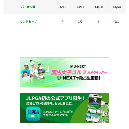
パーオン数
16/18
13/18
14/18
43/54
サンドセーブ
-/-
1/1
-/-
1/1