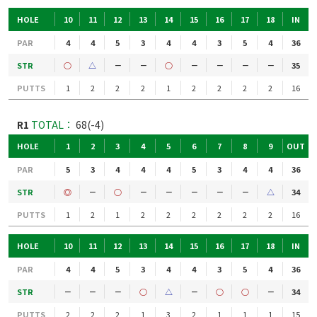
HOLE
10
11
12
13
14
15
16
17
18
IN
PAR
4
4
5
3
4
4
3
5
4
36
STR
○
△
－
－
○
－
－
－
－
35
PUTTS
1
2
2
2
1
2
2
2
2
16
R1
TOTAL：
68(-4)
HOLE
1
2
3
4
5
6
7
8
9
OUT
PAR
5
3
4
4
4
5
3
4
4
36
STR
◎
－
○
－
－
－
－
－
△
34
PUTTS
1
2
1
2
2
2
2
2
2
16
HOLE
10
11
12
13
14
15
16
17
18
IN
PAR
4
4
5
3
4
4
3
5
4
36
STR
－
－
－
○
△
－
○
○
－
34
PUTTS
2
2
2
1
3
2
1
1
1
15