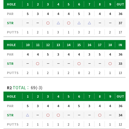
HOLE
1
2
3
4
5
6
7
8
9
OUT
PAR
5
3
4
4
4
5
3
4
4
36
STR
－
－
○
△
○
△
△
－
－
37
PUTTS
1
2
1
3
1
3
2
2
2
17
HOLE
10
11
12
13
14
15
16
17
18
IN
PAR
4
4
5
3
4
4
3
5
4
36
STR
－
○
－
－
－
○
－
－
○
33
PUTTS
2
1
2
1
2
0
2
2
1
13
R2
TOTAL：
69(-3)
HOLE
1
2
3
4
5
6
7
8
9
OUT
PAR
5
3
4
4
4
5
3
4
4
36
STR
△
－
○
○
－
－
－
○
－
34
PUTTS
2
1
1
1
2
2
1
1
1
12