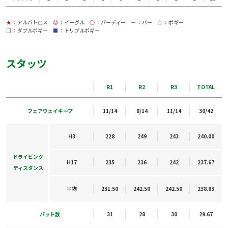
★
：アルバトロス
◎
：イーグル
○
：バーディー
－
：パー
△
：ボギー
□
：ダブルボギー
■
：トリプルボギー
スタッツ
R1
R2
R3
TOTAL
フェアウェイキープ
11/14
8/14
11/14
30/42
H3
228
249
243
240.00
ドライビング
H17
235
236
242
237.67
ディスタンス
平均
231.50
242.50
242.50
238.83
パット数
31
28
30
29.67