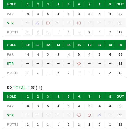
HOLE
1
2
3
4
5
6
7
8
9
OUT
PAR
4
3
5
4
5
4
3
4
4
36
STR
－
△
○
－
－
○
－
－
－
35
PUTTS
2
2
1
1
1
1
2
1
2
13
HOLE
10
11
12
13
14
15
16
17
18
IN
PAR
4
4
3
5
4
5
4
3
4
36
STR
－
－
－
－
－
○
－
－
－
35
PUTTS
1
2
1
2
2
1
2
2
2
15
R2
TOTAL：
68(-4)
HOLE
1
2
3
4
5
6
7
8
9
OUT
PAR
4
3
5
4
5
4
3
4
4
36
STR
－
－
－
－
－
○
○
△
－
35
PUTTS
1
1
1
1
2
1
1
3
1
12