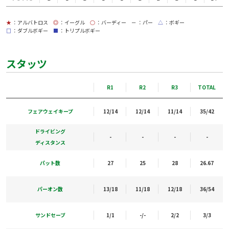
★
：アルバトロス
◎
：イーグル
○
：バーディー
－
：パー
△
：ボギー
□
：ダブルボギー
■
：トリプルボギー
スタッツ
R1
R2
R3
TOTAL
フェアウェイキープ
12/14
12/14
11/14
35/42
ドライビング
-
-
-
-
ディスタンス
パット数
27
25
28
26.67
パーオン数
13/18
11/18
12/18
36/54
サンドセーブ
1/1
-/-
2/2
3/3