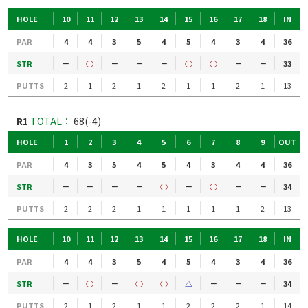
HOLE
10
11
12
13
14
15
16
17
18
IN
PAR
4
4
3
5
4
5
4
3
4
36
STR
－
○
－
－
－
○
○
－
－
33
PUTTS
2
1
2
1
2
1
1
2
1
13
R1
TOTAL：
68(-4)
HOLE
1
2
3
4
5
6
7
8
9
OUT
PAR
4
3
5
4
5
4
3
4
4
36
STR
－
－
－
－
○
－
○
－
－
34
PUTTS
2
2
2
1
1
1
1
1
2
13
HOLE
10
11
12
13
14
15
16
17
18
IN
PAR
4
4
3
5
4
5
4
3
4
36
STR
－
○
－
○
○
△
－
－
－
34
PUTTS
2
1
2
1
1
2
2
2
1
14