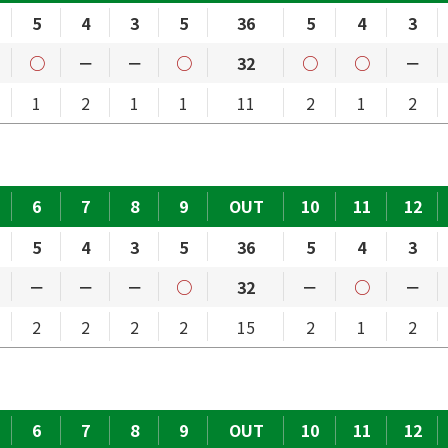
5
4
3
5
36
5
4
3
○
－
－
○
32
○
○
－
1
2
1
1
11
2
1
2
6
7
8
9
OUT
10
11
12
5
4
3
5
36
5
4
3
－
－
－
○
32
－
○
－
2
2
2
2
15
2
1
2
6
7
8
9
OUT
10
11
12