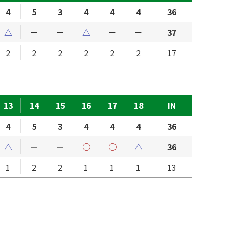
4
5
3
4
4
4
36
△
－
－
△
－
－
37
2
2
2
2
2
2
17
13
14
15
16
17
18
IN
4
5
3
4
4
4
36
△
－
－
○
○
△
36
1
2
2
1
1
1
13