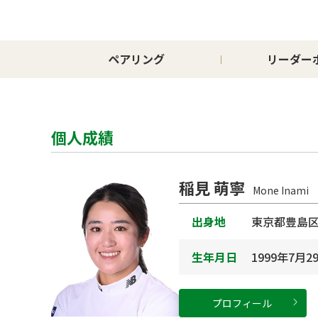
ペアリング
リーダー
個人成績
稲見 萌寧
Mone Inami
出身地
東京都豊島
生年月日
1999年7月2
プロフィール