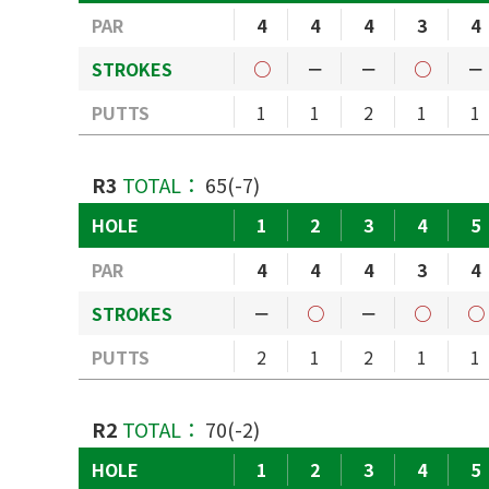
PAR
4
4
4
3
4
STROKES
○
－
－
○
－
PUTTS
1
1
2
1
1
R3
TOTAL：
65(-7)
HOLE
1
2
3
4
5
PAR
4
4
4
3
4
STROKES
－
○
－
○
○
PUTTS
2
1
2
1
1
R2
TOTAL：
70(-2)
HOLE
1
2
3
4
5