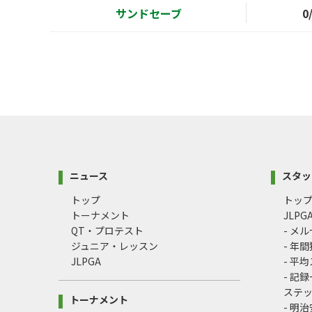
サンドセーブ
0
ニュース
スタッ
トップ
トッ
トーナメント
JLP
QT・プロテスト
- メ
ジュニア・レッスン
- 年
JLPGA
- 平
- 記
ステ
トーナメント
- 明