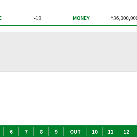
E
-19
MONEY
¥36,000,00
6
7
8
9
OUT
10
11
12