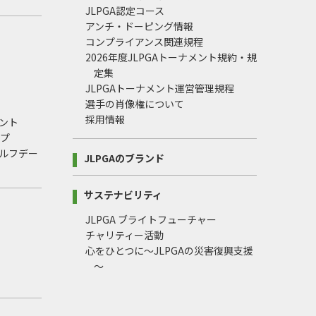
JLPGA認定コース
アンチ・ドーピング情報
コンプライアンス関連規程
2026年度JLPGAトーナメント規約・規
定集
JLPGAトーナメント運営管理規程
選手の肖像権について
採用情報
ント
ップ
ルフデー
JLPGAのブランド
サステナビリティ
JLPGA ブライトフューチャー
チャリティー活動
心をひとつに～JLPGAの災害復興支援
～