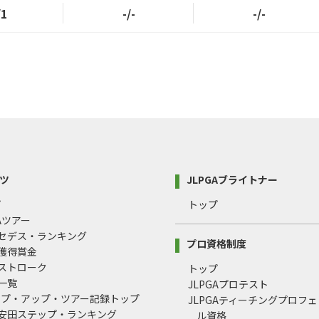
/1
-/-
-/-
ツ
JLPGAブライトナー
プ
トップ
GAツアー
ルセデス・ランキング
プロ資格制度
間獲得賞金
均ストローク
トップ
録一覧
JLPGAプロテスト
ップ・アップ・ツアー記録トップ
JLPGAティーチングプロフ
治安田ステップ・ランキング
ル資格