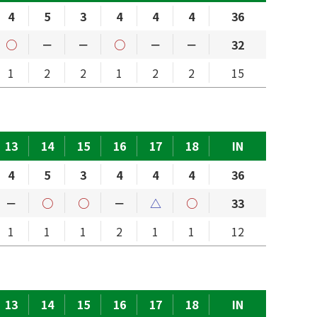
4
5
3
4
4
4
36
○
－
－
○
－
－
32
1
2
2
1
2
2
15
13
14
15
16
17
18
IN
4
5
3
4
4
4
36
－
○
○
－
△
○
33
1
1
1
2
1
1
12
13
14
15
16
17
18
IN