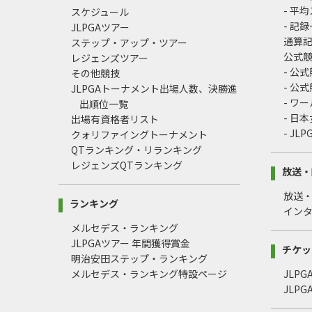
- 平
スケジュール
- 記
JLPGAツアー
通算
ステップ・アップ・ツアー
公式
レジェンズツアー
- 公
その他競技
- 公
JLPGAトーナメント出場人数、決勝進
- ワ
出順位一覧
- 日
出場有資格者リスト
- J
クォリファイングトーナメント
QTランキング・リランキング
レジェンズQTランキング
放送・
放送
ランキング
イン
メルセデス・ランキング
JLPGAツアー 年間獲得賞金
チケッ
明治安田ステップ・ランキング
メルセデス・ランキング特設ページ
JLP
JLP