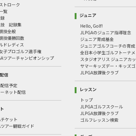
均ストローク
録一覧
ジュニア
記録
競技 記録集
Hello, Golf!
式競技全般
JLPGAのジュニア指導理念
式競技優勝回数
ジュニア育成基金
ールドレディス
ジュニアゴルフコーチの育成
本女子プロゴルフ選手権
全日本小学生ゴルフトーナメ
LPGAツアーチャンピオンシップ
スタジオアリス ジュニアカ
サマーキッズデー・キッズゴ
JLPGA放課後クラブ
配信
・配信予定
レッスン
ターネット配信
トップ
JLPGAゴルフスクール
ト
JLPGA放課後クラブ
GAチケット
ゴルフレッスン検索
GAツアー観戦ガイド