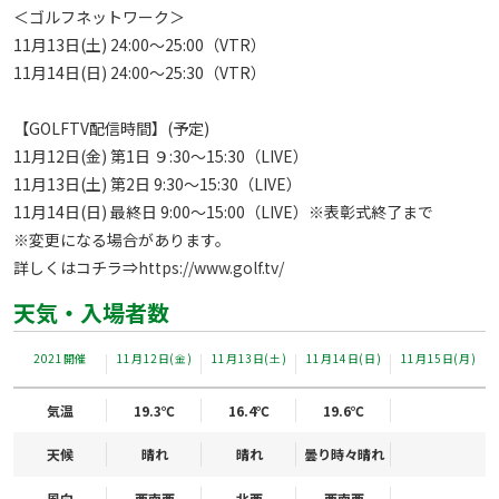
＜ゴルフネットワーク＞

11月13日(土) 24:00～25:00（VTR）

11月14日(日) 24:00～25:30（VTR）

【GOLFTV配信時間】(予定)

11月12日(金) 第1日 ９:30～15:30（LIVE）

11月13日(土) 第2日 9:30～15:30（LIVE）

11月14日(日) 最終日 9:00～15:00（LIVE）※表彰式終了まで

※変更になる場合があります。

詳しくはコチラ⇒
https://www.golf.tv/
天気・入場者数
2021開催
11月12日(金)
11月13日(土)
11月14日(日)
11月15日(月)
気温
19.3℃
16.4℃
19.6℃
天候
晴れ
晴れ
曇り時々晴れ
風向
西南西
北西
西南西