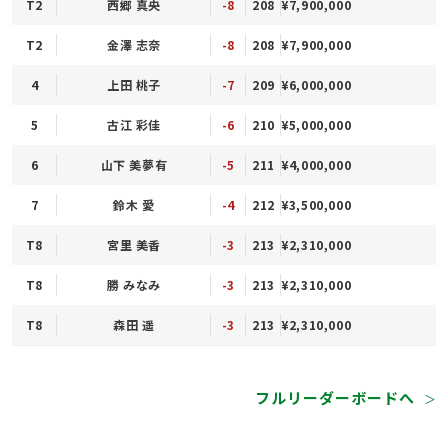
T2
西郷 真央
-8
208
¥7,900,000
T2
金澤 志奈
-8
208
¥7,900,000
4
上田 桃子
-7
209
¥6,000,000
5
古江 彩佳
-6
210
¥5,000,000
6
山下 美夢有
-5
211
¥4,000,000
7
鈴木 愛
-4
212
¥3,500,000
T8
宮里 美香
-3
213
¥2,310,000
T8
勝 みなみ
-3
213
¥2,310,000
T8
森田 遥
-3
213
¥2,310,000
フルリーダーボードへ
＞