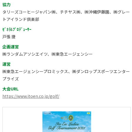
協力
タリーズコーヒージャパン㈱、チチヤス㈱、㈱沖縄伊藤園、㈱グレー
トアイランド倶楽部
ｾﾞﾈﾗﾙﾌﾟﾛﾃﾞｭｰｻｰ
戸張 捷
企画運営
㈱ランダムアソシエイツ、㈱東急エージェンシー
運営
㈱東急エージェンシープロミックス、㈱ダンロップスポーツエンター
プライズ
大会URL
https://www.itoen.co.jp/golf/