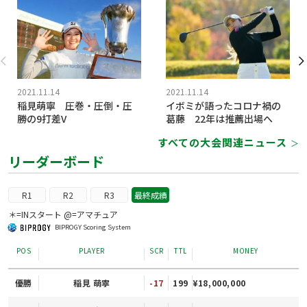
2021.11.14
2021.11.14
稲見萌寧 圧巻・圧倒・圧
イボミが語ったコロナ禍の
勝の9打差V
葛藤 22年は推薦出場へ
すべての大会関連ニュース
＞
リーダーボード
R1
R2
R3
最終成績
＊=INスタート @=アマチュア
BIPROGY Scoring System
POS
PLAYER
SCR
TTL
MONEY
優勝
稲見 萌寧
-17
199
¥18,000,000