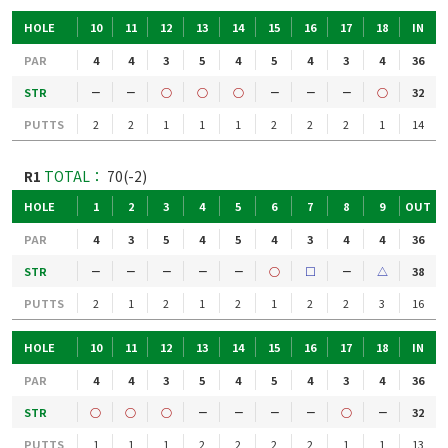
HOLE
10
11
12
13
14
15
16
17
18
IN
PAR
4
4
3
5
4
5
4
3
4
36
STR
－
－
○
○
○
－
－
－
○
32
PUTTS
2
2
1
1
1
2
2
2
1
14
R1
TOTAL：
70(-2)
HOLE
1
2
3
4
5
6
7
8
9
OUT
PAR
4
3
5
4
5
4
3
4
4
36
STR
－
－
－
－
－
○
□
－
△
38
PUTTS
2
1
2
1
2
1
2
2
3
16
HOLE
10
11
12
13
14
15
16
17
18
IN
PAR
4
4
3
5
4
5
4
3
4
36
STR
○
○
○
－
－
－
－
○
－
32
PUTTS
1
1
1
2
2
2
2
1
1
13