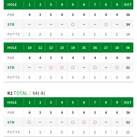
HOLE
1
2
3
4
5
6
7
8
9
OUT
PAR
4
3
5
4
5
4
3
4
4
36
STR
－
－
－
－
○
－
－
○
－
34
PUTTS
2
2
2
1
1
2
1
1
2
14
HOLE
10
11
12
13
14
15
16
17
18
IN
PAR
4
4
3
5
4
5
4
3
4
36
STR
－
－
○
○
○
－
○
－
○
31
PUTTS
2
2
1
1
1
2
1
2
1
13
R2
TOTAL：
64(-8)
HOLE
1
2
3
4
5
6
7
8
9
OUT
PAR
4
3
5
4
5
4
3
4
4
36
STR
○
－
－
－
○
○
○
－
－
32
PUTTS
1
1
2
2
1
1
1
1
2
12