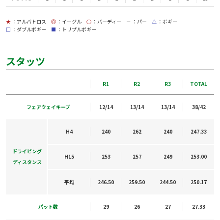
★
：アルバトロス
◎
：イーグル
○
：バーディー
－
：パー
△
：ボギー
□
：ダブルボギー
■
：トリプルボギー
スタッツ
R1
R2
R3
TOTAL
フェアウェイキープ
12/14
13/14
13/14
38/42
H4
240
262
240
247.33
ドライビング
H15
253
257
249
253.00
ディスタンス
平均
246.50
259.50
244.50
250.17
パット数
29
26
27
27.33