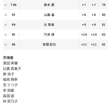
T86
鈴木 愛
+7
+7
79
93
山路 晶
+8
+8
80
94
辻 梨恵
+9
+9
81
95
穴井 詩
+10
+10
82
96
安田 彩乃
+11
+11
83
欠場者
濱田 茉優
比嘉 真美子
東 浩子
稲見 萌寧
笠 りつ子
李 知姫
森田 遥
林 菜乃子