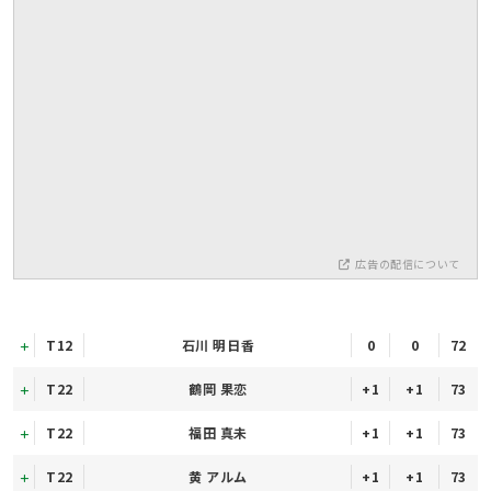
広告の配信について
T12
石川 明日香
0
0
72
T22
鶴岡 果恋
+1
+1
73
T22
福田 真未
+1
+1
73
T22
黄 アルム
+1
+1
73