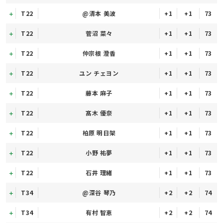
T22
@清本 美波
+1
+1
73
T22
菅沼 菜々
+1
+1
73
T22
仲宗根 澄香
+1
+1
73
T22
ユン チェヨン
+1
+1
73
T22
藤本 麻子
+1
+1
73
T22
髙木 優奈
+1
+1
73
T22
柏原 明日架
+1
+1
73
T22
小野 祐夢
+1
+1
73
T22
石井 理緒
+1
+1
73
T34
@深谷 琴乃
+2
+2
74
T34
有村 智恵
+2
+2
74