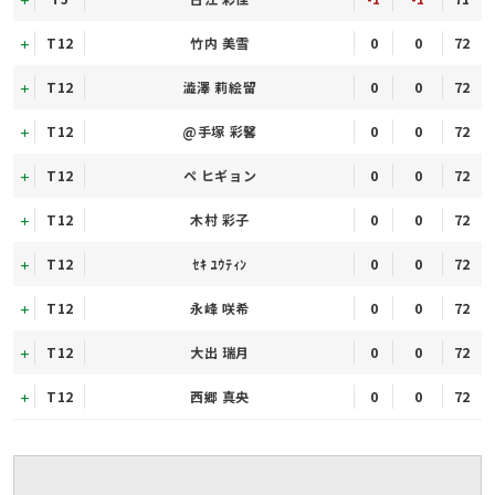
T12
竹内 美雪
0
0
72
T12
澁澤 莉絵留
0
0
72
T12
@手塚 彩馨
0
0
72
T12
ペ ヒギョン
0
0
72
T12
木村 彩子
0
0
72
T12
ｾｷ ﾕｳﾃｨﾝ
0
0
72
T12
永峰 咲希
0
0
72
T12
大出 瑞月
0
0
72
T12
西郷 真央
0
0
72