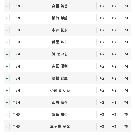
T34
宮里 美香
+2
+2
74
T34
植竹 希望
+2
+2
74
T34
永井 花奈
+2
+2
74
T34
葭葉 ルミ
+2
+2
74
T34
沖 せいら
+2
+2
74
T34
吉田 優利
+2
+2
74
T34
高橋 彩華
+2
+2
74
T34
小祝 さくら
+2
+2
74
T34
山城 奈々
+2
+2
74
T45
安田 祐香
+3
+3
75
T45
三ヶ島 かな
+3
+3
75