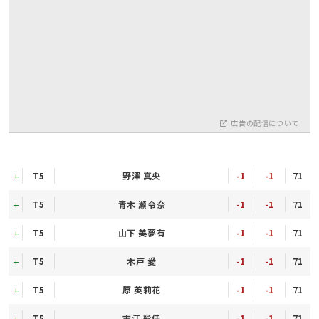
広告の配信について
T5
野澤 真央
-1
-1
71
T5
青木 瀬令奈
-1
-1
71
T5
山下 美夢有
-1
-1
71
T5
木戸 愛
-1
-1
71
T5
原 英莉花
-1
-1
71
T5
古江 彩佳
-1
-1
71