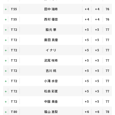
T55
田中 瑞希
+4
+4
76
T55
西村 優菜
+4
+4
76
T72
脇元 華
+5
+5
77
T72
廣田 真優
+5
+5
77
T72
イ ナリ
+5
+5
77
T72
武尾 咲希
+5
+5
77
T72
吉川 桃
+5
+5
77
T72
小滝 水音
+5
+5
77
T72
松森 彩夏
+5
+5
77
T72
中園 美香
+5
+5
77
T80
福山 恵梨
+6
+6
78