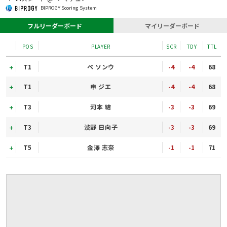
BIPROGY Scoring System
フルリーダーボード
マイリーダーボード
POS
PLAYER
SCR
TDY
TTL
T1
ペ ソンウ
-4
-4
68
T1
申 ジエ
-4
-4
68
T3
河本 結
-3
-3
69
T3
渋野 日向子
-3
-3
69
T5
金澤 志奈
-1
-1
71