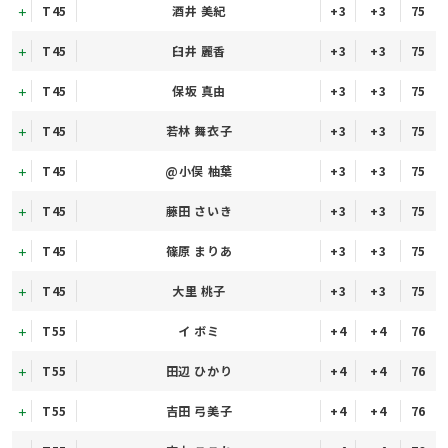
T45
酒井 美紀
+3
+3
75
T45
臼井 麗香
+3
+3
75
T45
保坂 真由
+3
+3
75
T45
若林 舞衣子
+3
+3
75
T45
@小俣 柚葉
+3
+3
75
T45
藤田 さいき
+3
+3
75
T45
篠原 まりあ
+3
+3
75
T45
大里 桃子
+3
+3
75
T55
イ ボミ
+4
+4
76
T55
田辺 ひかり
+4
+4
76
T55
吉田 弓美子
+4
+4
76