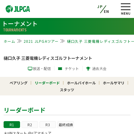
JP
EN
トーナメント
TOURNAMENTS
ホーム
2021 JLPGAツアー
樋口久子 三菱電機レディスゴルフト
樋口久子 三菱電機レディスゴルフトーナメント
放送・配信
チケット
過去大会
ペアリング
リーダーボード
ホールバイホール
ホールサマリ
スタッツ
リーダーボード
R1
R2
R3
最終成績
＊=INスタート @=アマチュア