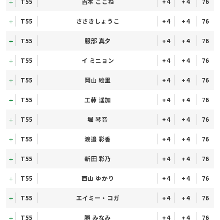
T55
吉本 ここね
+4
+4
76
T55
ささきしょうこ
+4
+4
76
T55
服部 真夕
+4
+4
76
T55
イ ミニョン
+4
+4
76
T55
岡山 絵里
+4
+4
76
T55
工藤 遥加
+4
+4
76
T55
堀 琴音
+4
+4
76
T55
渡邉 彩香
+4
+4
76
T55
新田 彩乃
+4
+4
76
T55
西山 ゆかり
+4
+4
76
T55
エイミー・コガ
+4
+4
76
T55
勝 みなみ
+4
+4
76