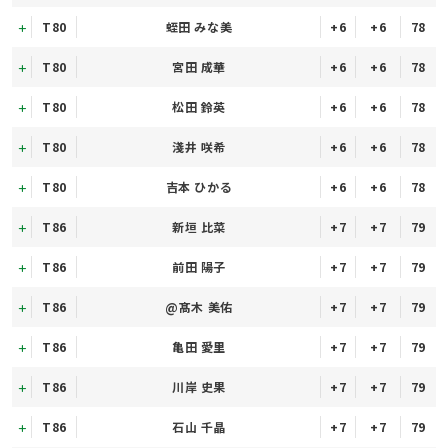
T80
蛭田 みな美
+6
+6
78
T80
宮田 成華
+6
+6
78
T80
松田 鈴英
+6
+6
78
T80
淺井 咲希
+6
+6
78
T80
吉本 ひかる
+6
+6
78
T86
新垣 比菜
+7
+7
79
T86
前田 陽子
+7
+7
79
T86
@髙木 美佑
+7
+7
79
T86
亀田 愛里
+7
+7
79
T86
川岸 史果
+7
+7
79
T86
石山 千晶
+7
+7
79