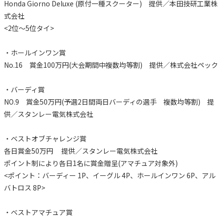
Honda Giorno Deluxe (原付一種スクーター) 提供／本田技研工業株
式会社
<2位～5位タイ>
・ホールインワン賞
No.16 賞金100万円(大会期間中複数均等割) 提供／株式会社ペック
・バーディ賞
NO.9 賞金50万円(予選2日間両日バーディの選手 複数均等割) 提
供／スタンレー電気株式会社
・ベストオブチャレンジ賞
各日賞金50万円 提供／スタンレー電気株式会社
ポイント制により各日1名に賞金贈呈(アマチュア対象外)
<ポイント：バーディー 1P、イーグル 4P、ホールインワン 6P、アル
バトロス 8P>
・ベストアマチュア賞