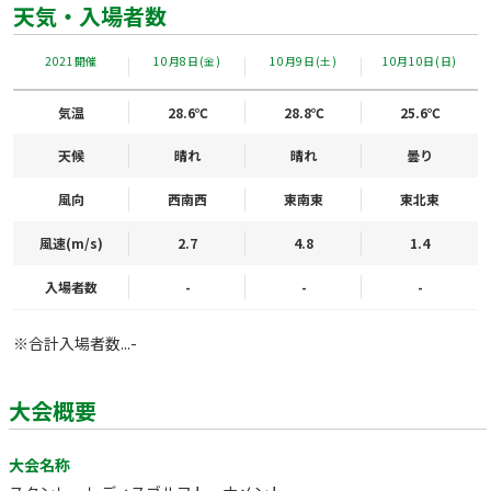
天気・入場者数
2021開催
10月8日(金)
10月9日(土)
10月10日(日)
気温
28.6℃
28.8℃
25.6℃
天候
晴れ
晴れ
曇り
風向
西南西
東南東
東北東
風速(m/s)
2.7
4.8
1.4
入場者数
-
-
-
※合計入場者数...-
大会概要
大会名称