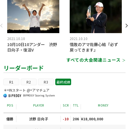
2021.10.10
2021.10.10
10月10日10アンダー 渋野
惜敗のアマ佐藤心結『必ず
日向子・復活V
戻ってきます』
すべての大会関連ニュース
＞
リーダーボード
R1
R2
R3
最終成績
＊=INスタート @=アマチュア
BIPROGY Scoring System
POS
PLAYER
SCR
TTL
MONEY
優勝
渋野 日向子
-10
206
¥18,000,000