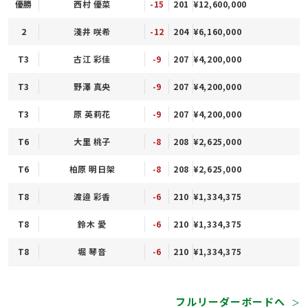
優勝
西村 優菜
-15
201
¥12,600,000
2
淺井 咲希
-12
204
¥6,160,000
T3
古江 彩佳
-9
207
¥4,200,000
T3
野澤 真央
-9
207
¥4,200,000
T3
原 英莉花
-9
207
¥4,200,000
T6
大里 桃子
-8
208
¥2,625,000
T6
柏原 明日架
-8
208
¥2,625,000
T8
渡邉 彩香
-6
210
¥1,334,375
T8
鈴木 愛
-6
210
¥1,334,375
T8
堀 琴音
-6
210
¥1,334,375
フルリーダーボードへ
＞