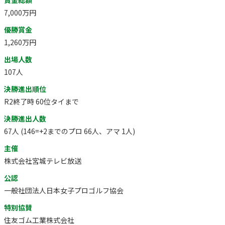
7,000万円
優勝賞金
1,260万円
出場人数
107人
決勝進出順位
R2終了時 60位タイまで
決勝進出人数
67人 (146=+2までのプロ 66人、アマ 1人)
主催
株式会社宮城テレビ放送
公認
一般社団法人日本女子プロゴルフ協会
特別協賛
住友ゴム工業株式会社