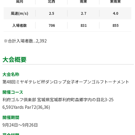
風向
北西
南東
東南東
風速(m/s)
2.5
2.7
4.0
入場者数
706
831
855
※合計入場者数...2,392
大会概要
大会名称
第48回ミヤギテレビ杯ダンロップ女子オープンゴルフトーナメント
開催コース
利府ゴルフ倶楽部 宮城県宮城郡利府町森郷字内の目北3-25
6,591Yards Par72(36,36)
開催期間
9月24日～9月26日
賞金総額