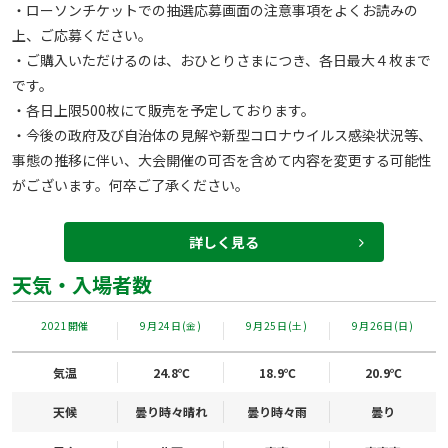
・ローソンチケットでの抽選応募画面の注意事項をよくお読みの
上、ご応募ください。

・ご購入いただけるのは、おひとりさまにつき、各日最大４枚まで
です。 

・各日上限500枚にて販売を予定しております。 

・今後の政府及び自治体の見解や新型コロナウイルス感染状況等、
事態の推移に伴い、大会開催の可否を含めて内容を変更する可能性
がございます。何卒ご了承ください。
詳しく見る
天気・入場者数
2021開催
9月24日(金)
9月25日(土)
9月26日(日)
気温
24.8℃
18.9℃
20.9℃
天候
曇り時々晴れ
曇り時々雨
曇り