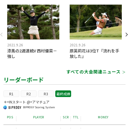
2021.9.26
2021.9.26
漆黒の2週連続V 西村優菜－
原英莉花は3位T『流れを手
強し
放した』
すべての大会関連ニュース
＞
リーダーボード
R1
R2
R3
最終成績
＊=INスタート @=アマチュア
BIPROGY Scoring System
POS
PLAYER
SCR
TTL
MONEY