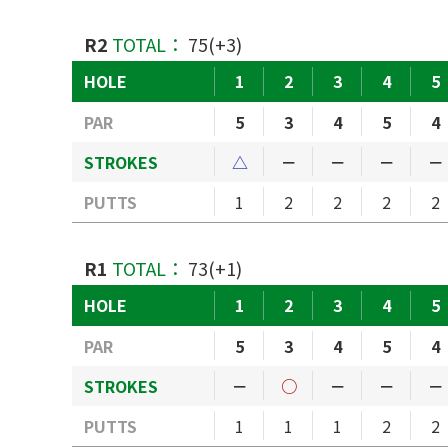
R2
TOTAL：
75(+3)
HOLE
1
2
3
4
5
PAR
5
3
4
5
4
STROKES
△
－
－
－
－
PUTTS
1
2
2
2
2
R1
TOTAL：
73(+1)
HOLE
1
2
3
4
5
PAR
5
3
4
5
4
STROKES
－
○
－
－
－
PUTTS
1
1
1
2
2