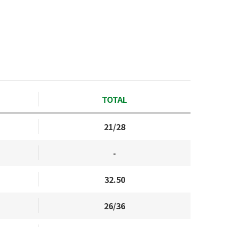
TOTAL
21/28
-
32.50
26/36