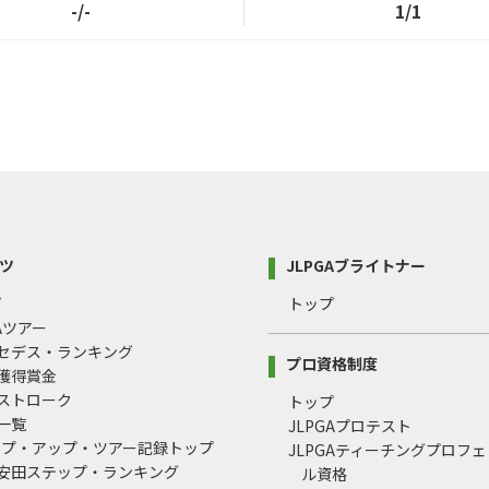
-/-
1/1
ツ
JLPGAブライトナー
プ
トップ
GAツアー
ルセデス・ランキング
プロ資格制度
間獲得賞金
均ストローク
トップ
録一覧
JLPGAプロテスト
ップ・アップ・ツアー記録トップ
JLPGAティーチングプロフ
治安田ステップ・ランキング
ル資格