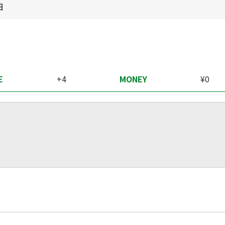
日
E
+4
MONEY
¥0