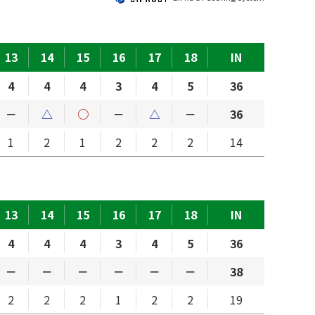
13
14
15
16
17
18
IN
4
4
4
3
4
5
36
－
△
○
－
△
－
36
1
2
1
2
2
2
14
13
14
15
16
17
18
IN
4
4
4
3
4
5
36
－
－
－
－
－
－
38
2
2
2
1
2
2
19