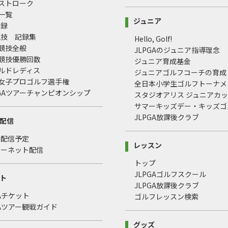
均ストローク
録一覧
ジュニア
記録
競技 記録集
Hello, Golf!
式競技全般
JLPGAのジュニア指導理念
式競技優勝回数
ジュニア育成基金
ールドレディス
ジュニアゴルフコーチの育成
本女子プロゴルフ選手権
全日本小学生ゴルフトーナメ
LPGAツアーチャンピオンシップ
スタジオアリス ジュニアカ
サマーキッズデー・キッズゴ
JLPGA放課後クラブ
配信
・配信予定
レッスン
ターネット配信
トップ
JLPGAゴルフスクール
ト
JLPGA放課後クラブ
GAチケット
ゴルフレッスン検索
GAツアー観戦ガイド
グッズ