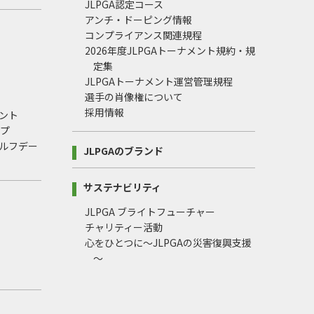
JLPGA認定コース
アンチ・ドーピング情報
コンプライアンス関連規程
2026年度JLPGAトーナメント規約・規
定集
JLPGAトーナメント運営管理規程
選手の肖像権について
採用情報
ント
ップ
ルフデー
JLPGAのブランド
サステナビリティ
JLPGA ブライトフューチャー
チャリティー活動
心をひとつに～JLPGAの災害復興支援
～