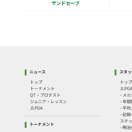
サンドセーブ
ニュース
スタッ
トップ
トッ
トーナメント
JLP
QT・プロテスト
- メ
ジュニア・レッスン
- 年
JLPGA
- 平
- 記
ステ
トーナメント
- 明