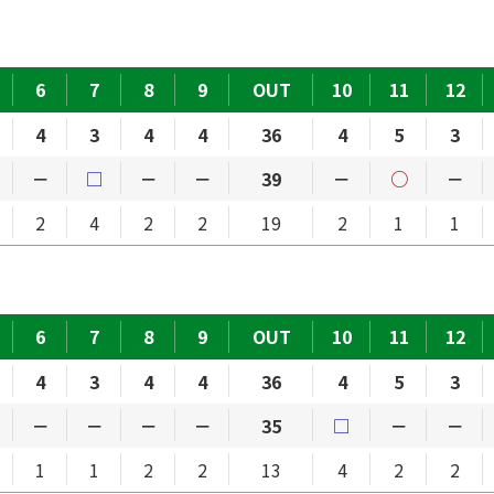
6
7
8
9
OUT
10
11
12
4
3
4
4
36
4
5
3
－
□
－
－
39
－
○
－
2
4
2
2
19
2
1
1
6
7
8
9
OUT
10
11
12
4
3
4
4
36
4
5
3
－
－
－
－
35
□
－
－
1
1
2
2
13
4
2
2