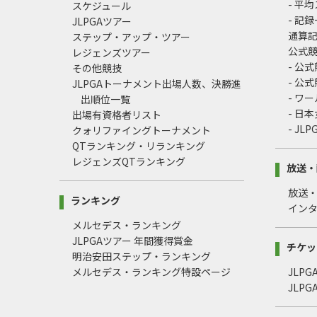
- 平
スケジュール
- 記
JLPGAツアー
通算
ステップ・アップ・ツアー
公式
レジェンズツアー
- 公
その他競技
- 公
JLPGAトーナメント出場人数、決勝進
- ワ
出順位一覧
- 日
出場有資格者リスト
- J
クォリファイングトーナメント
QTランキング・リランキング
レジェンズQTランキング
放送・
放送
ランキング
イン
メルセデス・ランキング
JLPGAツアー 年間獲得賞金
チケッ
明治安田ステップ・ランキング
メルセデス・ランキング特設ページ
JLP
JLP