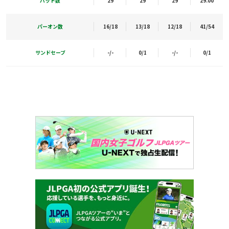
パット数
29
29
29
29.00
パーオン数
16/18
13/18
12/18
41/54
サンドセーブ
-/-
0/1
-/-
0/1