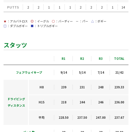
PUTTS
2
2
1
1
1
2
2
2
1
14
★
：アルバトロス
◎
：イーグル
○
：バーディー
－
：パー
△
：ボギー
□
：ダブルボギー
■
：トリプルボギー
スタッツ
R1
R2
R3
TOTAL
フェアウェイキープ
9/14
5/14
7/14
21/42
H8
239
231
248
239.33
ドライビング
H15
218
244
246
236.00
ディスタンス
平均
228.50
237.50
247.00
237.67