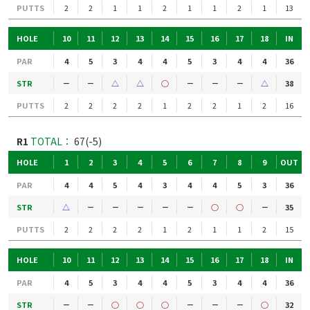
PUTTS
2
2
1
1
2
1
1
2
1
13
HOLE
10
11
12
13
14
15
16
17
18
IN
PAR
4
5
3
4
4
5
3
4
4
36
STR
－
－
△
△
○
－
－
－
△
38
PUTTS
2
2
2
2
1
2
2
1
2
16
R1
TOTAL：
67(-5)
HOLE
1
2
3
4
5
6
7
8
9
OUT
PAR
4
4
5
4
3
4
4
5
3
36
STR
△
－
－
－
－
－
○
○
－
35
PUTTS
2
2
2
2
1
2
1
1
2
15
HOLE
10
11
12
13
14
15
16
17
18
IN
PAR
4
5
3
4
4
5
3
4
4
36
STR
－
－
○
○
○
－
－
－
○
32