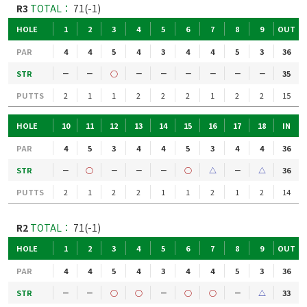
R3
TOTAL：
71(-1)
HOLE
1
2
3
4
5
6
7
8
9
OUT
PAR
4
4
5
4
3
4
4
5
3
36
STR
－
－
○
－
－
－
－
－
－
35
PUTTS
2
1
1
2
2
2
1
2
2
15
HOLE
10
11
12
13
14
15
16
17
18
IN
PAR
4
5
3
4
4
5
3
4
4
36
STR
－
○
－
－
－
○
△
－
△
36
PUTTS
2
1
2
2
1
1
2
1
2
14
R2
TOTAL：
71(-1)
HOLE
1
2
3
4
5
6
7
8
9
OUT
PAR
4
4
5
4
3
4
4
5
3
36
STR
－
－
○
○
－
○
○
－
△
33