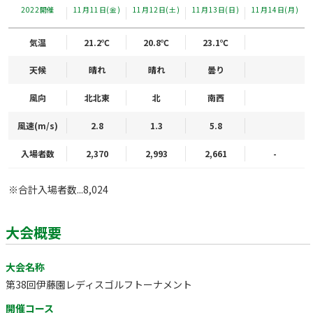
2022開催
11月11日(金)
11月12日(土)
11月13日(日)
11月14日(月)
気温
21.2℃
20.8℃
23.1℃
天候
晴れ
晴れ
曇り
風向
北北東
北
南西
風速(m/s)
2.8
1.3
5.8
入場者数
2,370
2,993
2,661
-
※合計入場者数...8,024
大会概要
大会名称
第38回伊藤園レディスゴルフトーナメント
開催コース