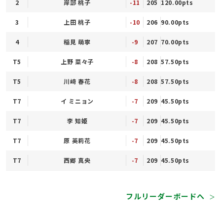
2
岸部 桃子
-11
205
120.00pts
3
上田 桃子
-10
206
90.00pts
4
稲見 萌寧
-9
207
70.00pts
T5
上野 菜々子
-8
208
57.50pts
T5
川﨑 春花
-8
208
57.50pts
T7
イ ミニョン
-7
209
45.50pts
T7
李 知姫
-7
209
45.50pts
T7
原 英莉花
-7
209
45.50pts
T7
西郷 真央
-7
209
45.50pts
フルリーダーボードへ
＞