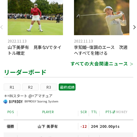
2022.11.13
2022.11.13
山下美夢有 見事なVでタイ
李知姫−復調のエース 次週
トル確定
へすべてを賭ける
すべての大会関連ニュース
＞
リーダーボード
R1
R2
R3
最終成績
＊=INスタート @=アマチュア
BIPROGY Scoring System
POS
PLAYER
SCR
TTL
PTS
MONEY
優勝
山下 美夢有
-12
204
200.00pts