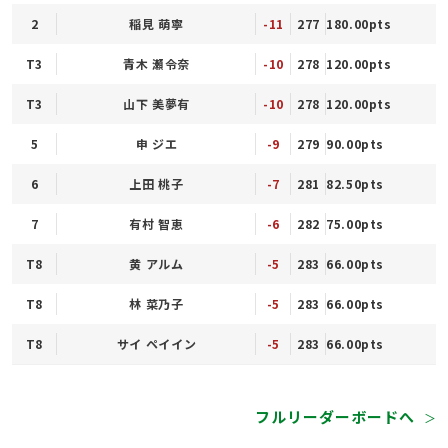
2
稲見 萌寧
-11
277
180.00pts
T3
青木 瀬令奈
-10
278
120.00pts
T3
山下 美夢有
-10
278
120.00pts
5
申 ジエ
-9
279
90.00pts
6
上田 桃子
-7
281
82.50pts
7
有村 智恵
-6
282
75.00pts
T8
黄 アルム
-5
283
66.00pts
T8
林 菜乃子
-5
283
66.00pts
T8
サイ ペイイン
-5
283
66.00pts
フルリーダーボードへ
＞