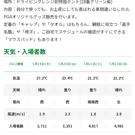
場所：ドライビングレンジ前特設テント(18番グリーン奥)

内容：自分で使っても、お土産にしても喜ばれる事間違いなしのJL
PGAオリジナルグッズ販売を行います。

定番の「キャップ」や「タオル」はもちろん、観戦に役立つ「選手
名鑑」や「椅子」、ご自宅でスケジュールの確認がすぐにできる
「マウスパッド」もあります！
天気・入場者数
2022開催
5月19日(木)
5月20日(金)
5月21日(土)
5月22日(日)
気温
27.2℃
23.4℃
21.2℃
21.2℃
天候
晴れ
曇り
曇り
晴れ
風向
西
西
南南西
北
風速(m/s)
1.9
2.3
1.8
2.8
入場者数
2,711
3,251
4,817
4,981