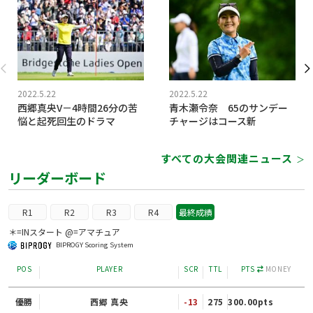
2022.5.22
2022.5.22
西郷真央V－4時間26分の苦
青木瀬令奈 65のサンデー
悩と起死回生のドラマ
チャージはコース新
すべての大会関連ニュース
＞
リーダーボード
R1
R2
R3
R4
最終成績
＊=INスタート @=アマチュア
BIPROGY Scoring System
POS
PLAYER
SCR
TTL
PTS
MONEY
優勝
西郷 真央
-13
275
300.00pts