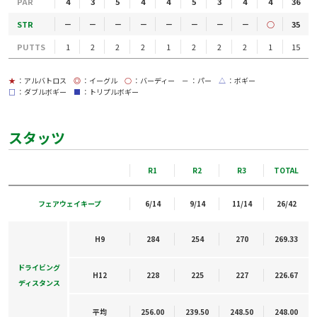
PAR
4
3
5
4
4
5
3
4
4
36
STR
－
－
－
－
－
－
－
－
○
35
PUTTS
1
2
2
2
1
2
2
2
1
15
★
：アルバトロス
◎
：イーグル
○
：バーディー
－
：パー
△
：ボギー
□
：ダブルボギー
■
：トリプルボギー
スタッツ
R1
R2
R3
TOTAL
フェアウェイキープ
6/14
9/14
11/14
26/42
H9
284
254
270
269.33
ドライビング
H12
228
225
227
226.67
ディスタンス
平均
256.00
239.50
248.50
248.00