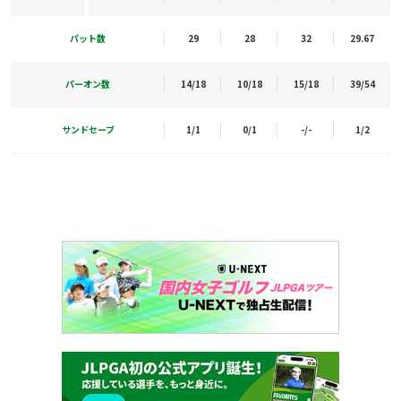
パット数
29
28
32
29.67
パーオン数
14/18
10/18
15/18
39/54
サンドセーブ
1/1
0/1
-/-
1/2