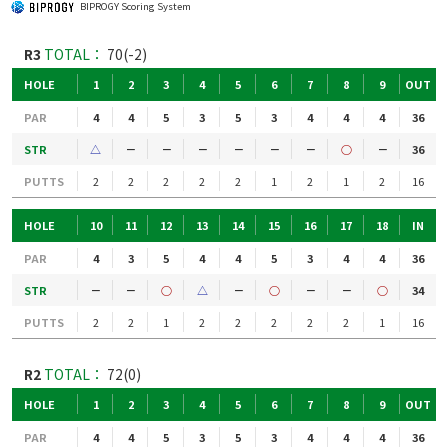
BIPROGY Scoring System
R3
TOTAL：
70(-2)
HOLE
1
2
3
4
5
6
7
8
9
OUT
PAR
4
4
5
3
5
3
4
4
4
36
STR
△
－
－
－
－
－
－
○
－
36
PUTTS
2
2
2
2
2
1
2
1
2
16
HOLE
10
11
12
13
14
15
16
17
18
IN
PAR
4
3
5
4
4
5
3
4
4
36
STR
－
－
○
△
－
○
－
－
○
34
PUTTS
2
2
1
2
2
2
2
2
1
16
R2
TOTAL：
72(0)
HOLE
1
2
3
4
5
6
7
8
9
OUT
PAR
4
4
5
3
5
3
4
4
4
36