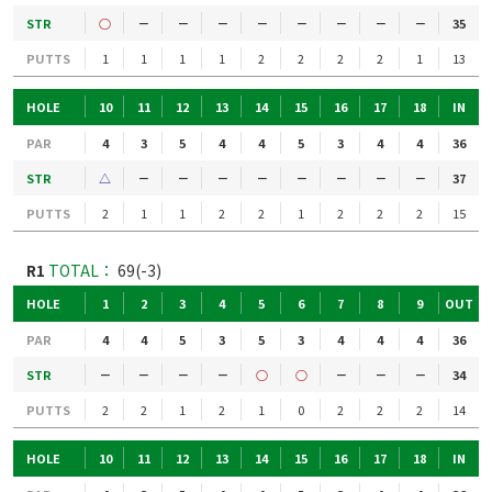
STR
○
－
－
－
－
－
－
－
－
35
PUTTS
1
1
1
1
2
2
2
2
1
13
HOLE
10
11
12
13
14
15
16
17
18
IN
PAR
4
3
5
4
4
5
3
4
4
36
STR
△
－
－
－
－
－
－
－
－
37
PUTTS
2
1
1
2
2
1
2
2
2
15
R1
TOTAL：
69(-3)
HOLE
1
2
3
4
5
6
7
8
9
OUT
PAR
4
4
5
3
5
3
4
4
4
36
STR
－
－
－
－
○
○
－
－
－
34
PUTTS
2
2
1
2
1
0
2
2
2
14
HOLE
10
11
12
13
14
15
16
17
18
IN