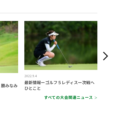
2022.9.4
2022.9.3
最新情報ーゴルフ５レディスー次戦へ
勝みな
 勝みなみ
ひとこと
『私が
すべての大会関連ニュース
＞