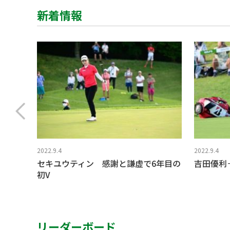
新着情報
2022.9.4
2022.9.4
セキユウティン 感謝と謙虚で6年目の
吉田優利
初V
リーダーボード