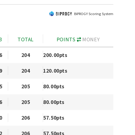
BIPROGY Scoring System
3
TOTAL
POINTS
MONEY
6
204
200.00pts
9
204
120.00pts
5
205
80.00pts
6
205
80.00pts
0
206
57.50pts
2
206
57.50pts