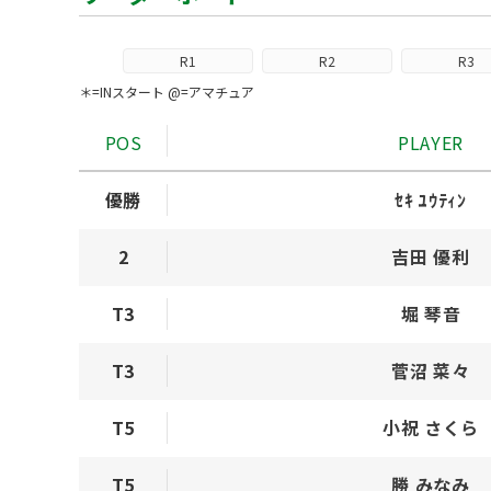
R1
R2
R3
＊=INスタート @=アマチュア
POS
PLAYER
優勝
ｾｷ ﾕｳﾃｨﾝ
2
吉田 優利
T3
堀 琴音
T3
菅沼 菜々
T5
小祝 さくら
T5
勝 みなみ