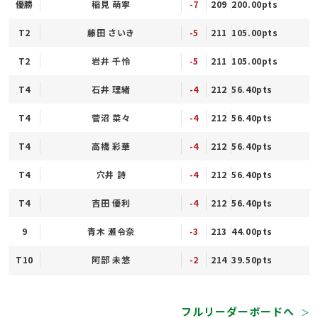
優勝
稲見 萌寧
-7
209
200.00pts
T2
藤田 さいき
-5
211
105.00pts
T2
岩井 千怜
-5
211
105.00pts
T4
石井 理緒
-4
212
56.40pts
T4
菅沼 菜々
-4
212
56.40pts
T4
高橋 彩華
-4
212
56.40pts
T4
穴井 詩
-4
212
56.40pts
T4
吉田 優利
-4
212
56.40pts
9
青木 瀬令奈
-3
213
44.00pts
T10
阿部 未悠
-2
214
39.50pts
フルリーダーボードへ
＞