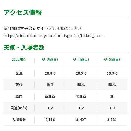
アクセス情報
https://richardmille-yonexladeisgolf.jp/ticket_acc...
天気・入場者数
2022開催
6月3日(金)
6月4日(土)
6月5日(日)
気温
20.8℃
20.5℃
19.9℃
天候
曇り
晴れ
晴れ
風向
西北西
北北西
北
風速(m/s)
1.2
1.2
1.9
入場者数
2,116
3,407
3,381