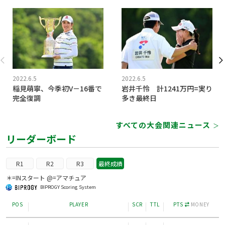
2022.6.5
2022.6.5
稲見萌寧、今季初V－16番で
岩井千怜 計1241万円=実り
完全復調
多き最終日
すべての大会関連ニュース
＞
リーダーボード
R1
R2
R3
最終成績
＊=INスタート @=アマチュア
BIPROGY Scoring System
POS
PLAYER
SCR
TTL
PTS
MONEY