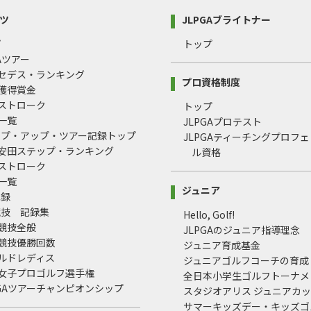
ツ
JLPGAブライトナー
プ
トップ
GAツアー
ルセデス・ランキング
プロ資格制度
間獲得賞金
均ストローク
トップ
録一覧
JLPGAプロテスト
ップ・アップ・ツアー記録トップ
JLPGAティーチングプロフ
治安田ステップ・ランキング
ル資格
均ストローク
録一覧
ジュニア
記録
競技 記録集
Hello, Golf!
式競技全般
JLPGAのジュニア指導理念
式競技優勝回数
ジュニア育成基金
ールドレディス
ジュニアゴルフコーチの育成
本女子プロゴルフ選手権
全日本小学生ゴルフトーナメ
LPGAツアーチャンピオンシップ
スタジオアリス ジュニアカ
サマーキッズデー・キッズゴ