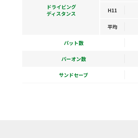
ドライビング
H11
ディスタンス
平均
パット数
パーオン数
サンドセーブ