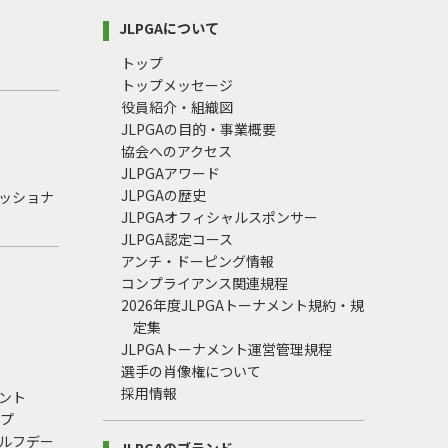
JLPGAについて
トップ
トップメッセージ
役員紹介・組織図
JLPGAの目的・事業概要
協会へのアクセス
JLPGAアワード
JLPGAの歴史
ェッショナ
JLPGAオフィシャルスポンサー
JLPGA認定コース
アンチ・ドーピング情報
コンプライアンス関連規程
2026年度JLPGAトーナメント規約・規
定集
JLPGAトーナメント運営管理規程
選手の肖像権について
採用情報
ント
ップ
ルフデー
JLPGAのブランド