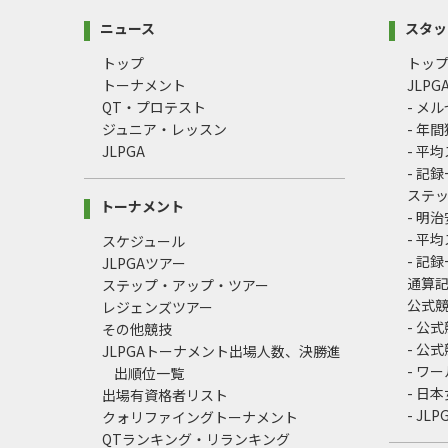
ニュース
スタッ
トップ
トッ
トーナメント
JLP
QT・プロテスト
- メ
ジュニア・レッスン
- 年
JLPGA
- 平
- 記
ステ
トーナメント
- 明
- 平
スケジュール
- 記
JLPGAツアー
通算
ステップ・アップ・ツアー
公式
レジェンズツアー
- 公
その他競技
- 公
JLPGAトーナメント出場人数、決勝進
- ワ
出順位一覧
- 日
出場有資格者リスト
- J
クォリファイングトーナメント
QTランキング・リランキング