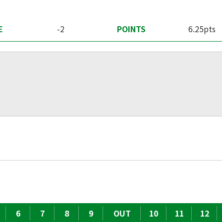
E
-2
POINTS
6.25pts
6
7
8
9
OUT
10
11
12