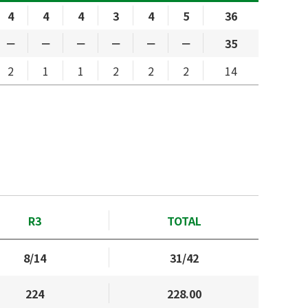
4
4
4
3
4
5
36
－
－
－
－
－
－
35
2
1
1
2
2
2
14
R3
TOTAL
8/14
31/42
224
228.00