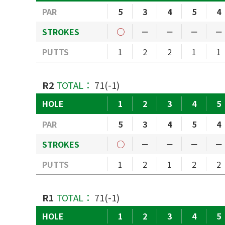
PAR
5
3
4
5
4
STROKES
○
－
－
－
－
PUTTS
1
2
2
1
1
R2
TOTAL：
71(-1)
HOLE
1
2
3
4
5
PAR
5
3
4
5
4
STROKES
○
－
－
－
－
PUTTS
1
2
1
2
2
R1
TOTAL：
71(-1)
HOLE
1
2
3
4
5