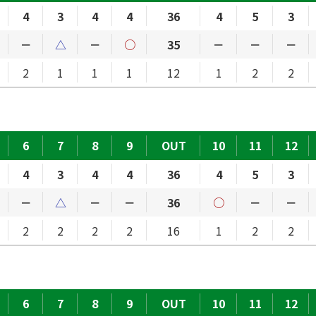
4
3
4
4
36
4
5
3
－
△
－
○
35
－
－
－
2
1
1
1
12
1
2
2
6
7
8
9
OUT
10
11
12
4
3
4
4
36
4
5
3
－
△
－
－
36
○
－
－
2
2
2
2
16
1
2
2
6
7
8
9
OUT
10
11
12