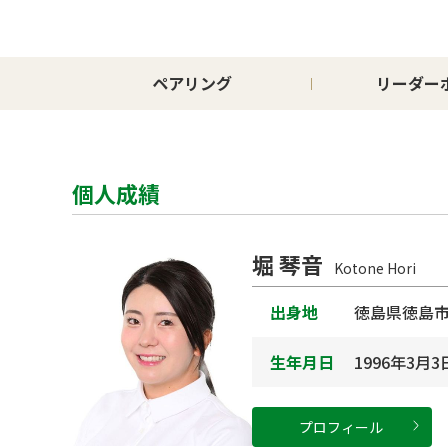
ペアリング
リーダー
個人成績
堀 琴音
Kotone Hori
出身地
徳島県徳島
生年月日
1996年3月3
プロフィール